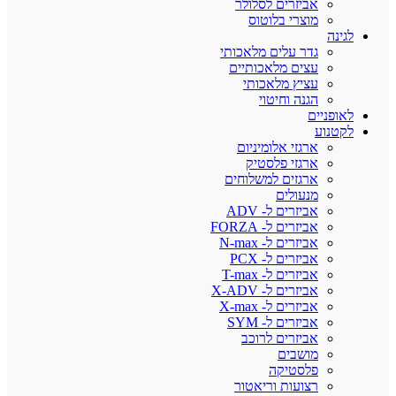
אביזרים לסלולר
מוצרי בלוטוס
לגינה
גדר עלים מלאכותי
עצים מלאכותיים
עציץ מלאכותי
הגנה וחיטוי
לאופניים
לקטנוע
ארגזי אלומיניום
ארגזי פלסטיק
ארגזים למשלוחים
מנעולים
אביזרים ל- ADV
אביזרים ל- FORZA
אביזרים ל- N-max
אביזרים ל- PCX
אביזרים ל- T-max
אביזרים ל- X-ADV
אביזרים ל- X-max
אביזרים ל- SYM
אביזרים לרוכב
מושבים
פלסטיקה
רצועות וריאטור