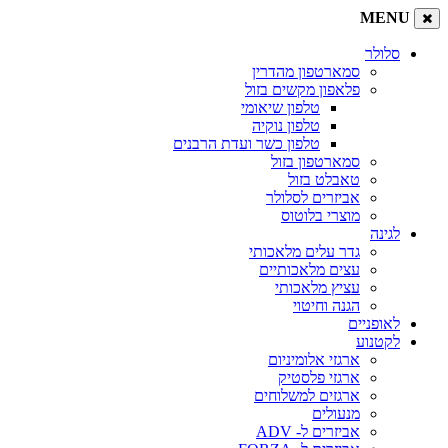
MENU
סלולר
סמארטפון מהדרין
פלאפון מקשים בזול
טלפון שיאומי
טלפון נוקיה
טלפון כשר ועדת הרבנים
סמארטפון בזול
טאבלט בזול
אביזרים לסלולר
מוצרי בלוטוס
לגינה
גדר עלים מלאכותי
עצים מלאכותיים
עציץ מלאכותי
הגנה וחיטוי
לאופניים
לקטנוע
ארגזי אלומיניום
ארגזי פלסטיק
ארגזים למשלוחים
מנעולים
אביזרים ל- ADV