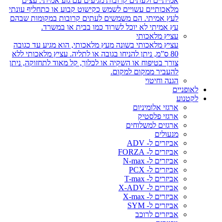
אמיתיים ולעתים קרובות מגיעים עם גזע אמיתי. עצים
מלאכותיים עשויים לשמש כקישוט קבוע או כתחליף עונתי
לעץ אמיתי. הם משמשים לעתים קרובות במקומות שבהם
עץ אמיתי לא יוכל לשרוד כמו בבית או במשרד.
עציץ מלאכותי
עציץ מלאכותי בשונה מעץ מלאכותי, הוא מגיע עד כגובה
80 ס”מ, ניתן להניחו בגובה או לתליה. עציץ מלאכותי ללא
צורך בטיפוח או השקיה או לכלוך, קל מאוד לתחזוקה, ניתן
להעביר ממקום למקום.
הגנה וחיטוי
לאופניים
לקטנוע
ארגזי אלומיניום
ארגזי פלסטיק
ארגזים למשלוחים
מנעולים
אביזרים ל- ADV
אביזרים ל- FORZA
אביזרים ל- N-max
אביזרים ל- PCX
אביזרים ל- T-max
אביזרים ל- X-ADV
אביזרים ל- X-max
אביזרים ל- SYM
אביזרים לרוכב