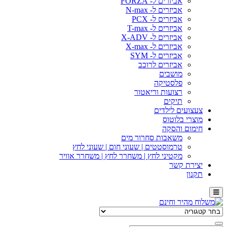
אביזרים ל- FORZA
אביזרים ל- N-max
אביזרים ל- PCX
אביזרים ל- T-max
אביזרים ל- X-ADV
אביזרים ל- X-max
אביזרים ל- SYM
אביזרים לרוכב
מושבים
פלסטיקה
רצועות וריאטור
תיקים
צעצועים לילדים
מוצרי בלוטוס
חימום והסקה
משאבות סחרור מים
טרמוסטטים | שעוני חום | שעוני לחץ
מקטיני לחץ | משחרר לחץ | משחרר אוויר
יצירת קשר
תקנון