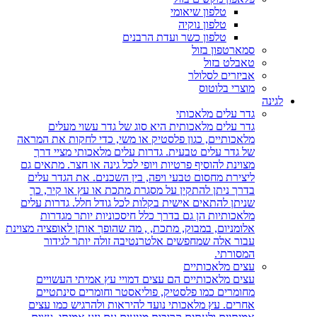
טלפון שיאומי
טלפון נוקיה
טלפון כשר ועדת הרבנים
סמארטפון בזול
טאבלט בזול
אביזרים לסלולר
מוצרי בלוטוס
לגינה
גדר עלים מלאכותי
גדר עלים מלאכותית היא סוג של גדר עשוי מעלים
מלאכותיים, כגון פלסטיק או משי, כדי לחקות את המראה
של גדר עלים טבעית. גדרות עלים מלאכותי מציי דרך
מצוינת להוסיף פרטיות ויופי לכל גינה או חצר. מתאים גם
ליצירת מחסום טבעי ויפה, בין השכנים. את הגדר עלים
בדרך ניתן להתקין על מסגרת מתכת או עץ או קיר, כך
שניתן להתאים אישית בקלות לכל גודל חלל. גדרות עלים
מלאכותיות הן גם בדרך כלל חיסכוניות יותר מגדרות
אלומניום, במבוק, מתכת, , מה שהופך אותן לאופציה מצוינת
עבור אלה שמחפשים אלטרנטיבה זולה יותר לגידור
המסורתי.
עצים מלאכותיים
עצים מלאכותיים הם עצים דמויי עץ אמיתי העשויים
מחומרים כמו פלסטיק, פוליאסטר וחומרים סינתטיים
אחרים. עץ מלאכותי נועד להיראות ולהרגיש כמו עצים