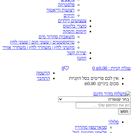
פלסטיקה
רצועות וריאטור
תיקים
צעצועים לילדים
מוצרי בלוטוס
חימום והסקה
משאבות סחרור מים
טרמוסטטים | שעוני חום | שעוני לחץ
מקטיני לחץ | משחרר לחץ | משחרר אוויר
יצירת קשר
תקנון
עגלת קניות :
0.00
₪
0
0
הרשמה
אין לכם פריטים בסל הקניות
התחבר
סכום ביניים:
0.00
₪
חפש
סלולר
סמארטפון מהדרין
פלאפון מקשים בזול