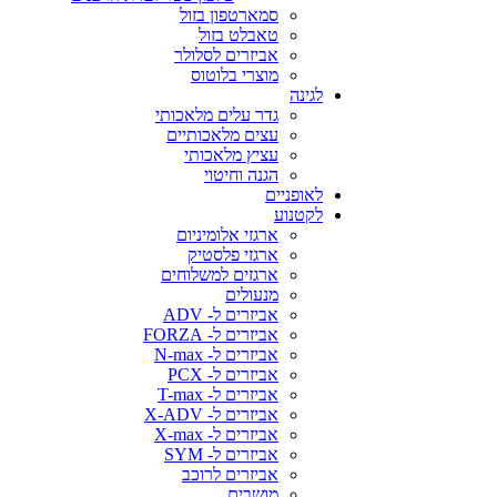
סמארטפון בזול
טאבלט בזול
אביזרים לסלולר
מוצרי בלוטוס
לגינה
גדר עלים מלאכותי
עצים מלאכותיים
עציץ מלאכותי
הגנה וחיטוי
לאופניים
לקטנוע
ארגזי אלומיניום
ארגזי פלסטיק
ארגזים למשלוחים
מנעולים
אביזרים ל- ADV
אביזרים ל- FORZA
אביזרים ל- N-max
אביזרים ל- PCX
אביזרים ל- T-max
אביזרים ל- X-ADV
אביזרים ל- X-max
אביזרים ל- SYM
אביזרים לרוכב
מושבים