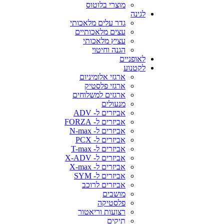
מוצרי בלוטוס
לגינה
גדר עלים מלאכותי
עצים מלאכותיים
עציץ מלאכותי
הגנה וחיטוי
לאופניים
לקטנוע
ארגזי אלומיניום
ארגזי פלסטיק
ארגזים למשלוחים
מנעולים
אביזרים ל- ADV
אביזרים ל- FORZA
אביזרים ל- N-max
אביזרים ל- PCX
אביזרים ל- T-max
אביזרים ל- X-ADV
אביזרים ל- X-max
אביזרים ל- SYM
אביזרים לרוכב
מושבים
פלסטיקה
רצועות וריאטור
תיקים