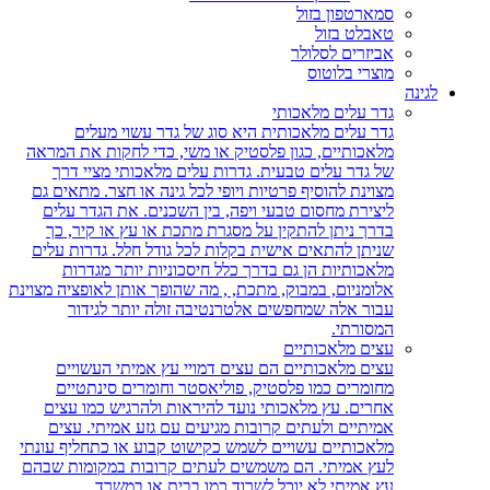
סמארטפון בזול
טאבלט בזול
אביזרים לסלולר
מוצרי בלוטוס
לגינה
גדר עלים מלאכותי
גדר עלים מלאכותית היא סוג של גדר עשוי מעלים
מלאכותיים, כגון פלסטיק או משי, כדי לחקות את המראה
של גדר עלים טבעית. גדרות עלים מלאכותי מציי דרך
מצוינת להוסיף פרטיות ויופי לכל גינה או חצר. מתאים גם
ליצירת מחסום טבעי ויפה, בין השכנים. את הגדר עלים
בדרך ניתן להתקין על מסגרת מתכת או עץ או קיר, כך
שניתן להתאים אישית בקלות לכל גודל חלל. גדרות עלים
מלאכותיות הן גם בדרך כלל חיסכוניות יותר מגדרות
אלומניום, במבוק, מתכת, , מה שהופך אותן לאופציה מצוינת
עבור אלה שמחפשים אלטרנטיבה זולה יותר לגידור
המסורתי.
עצים מלאכותיים
עצים מלאכותיים הם עצים דמויי עץ אמיתי העשויים
מחומרים כמו פלסטיק, פוליאסטר וחומרים סינתטיים
אחרים. עץ מלאכותי נועד להיראות ולהרגיש כמו עצים
אמיתיים ולעתים קרובות מגיעים עם גזע אמיתי. עצים
מלאכותיים עשויים לשמש כקישוט קבוע או כתחליף עונתי
לעץ אמיתי. הם משמשים לעתים קרובות במקומות שבהם
עץ אמיתי לא יוכל לשרוד כמו בבית או במשרד.