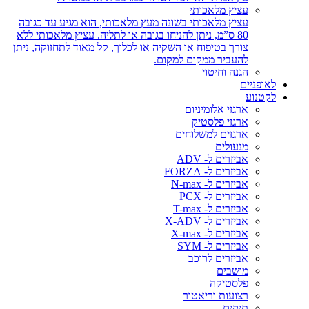
עציץ מלאכותי
עציץ מלאכותי בשונה מעץ מלאכותי, הוא מגיע עד כגובה
80 ס”מ, ניתן להניחו בגובה או לתליה. עציץ מלאכותי ללא
צורך בטיפוח או השקיה או לכלוך, קל מאוד לתחזוקה, ניתן
להעביר ממקום למקום.
הגנה וחיטוי
לאופניים
לקטנוע
ארגזי אלומיניום
ארגזי פלסטיק
ארגזים למשלוחים
מנעולים
אביזרים ל- ADV
אביזרים ל- FORZA
אביזרים ל- N-max
אביזרים ל- PCX
אביזרים ל- T-max
אביזרים ל- X-ADV
אביזרים ל- X-max
אביזרים ל- SYM
אביזרים לרוכב
מושבים
פלסטיקה
רצועות וריאטור
תיקים