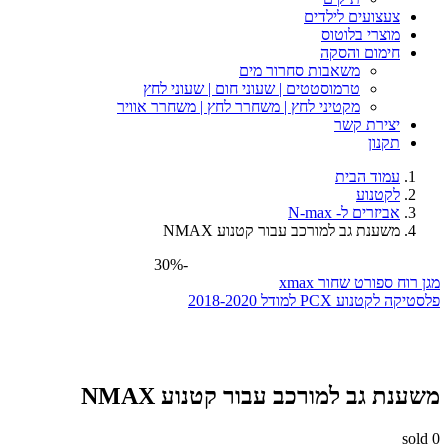
צעצועים לילדים
מוצרי בלוטוס
חימום והסקה
משאבות סחרור מים
טרמוסטטים | שעוני חום | שעוני לחץ
מקטיני לחץ | משחרר לחץ | משחרר אוויר
יצירת קשר
תקנון
עמוד הבית
לקטנוע
אביזרים ל- N-max
משענת גב למורכב עבור קטנוע NMAX
-30%
רוח ספורט שחור xmax
ה לקטנוע PCX למודל 2018-2020
נת גב למורכב עבור קטנוע NMAX
so