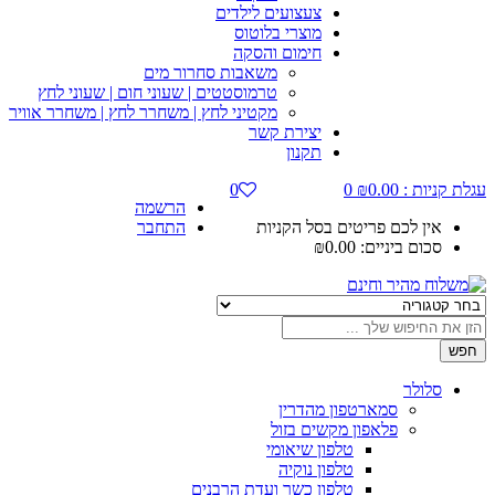
צעצועים לילדים
מוצרי בלוטוס
חימום והסקה
משאבות סחרור מים
טרמוסטטים | שעוני חום | שעוני לחץ
מקטיני לחץ | משחרר לחץ | משחרר אוויר
יצירת קשר
תקנון
ת קניות :
0.00
₪
0
0
הרשמה
אין לכם פריטים בסל הקניות
התחבר
סכום ביניים:
0.00
₪
ש
סלולר
סמארטפון מהדרין
פלאפון מקשים בזול
טלפון שיאומי
טלפון נוקיה
טלפון כשר ועדת הרבנים