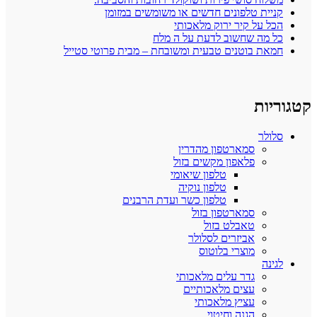
קניית טלפונים חדשים או משומשים במזומן
הכל על קיר ירוק מלאכותי
כל מה שחשוב לדעת על ה מלח
חמאת בוטנים טבעית ומשובחת – מבית פרוטי סטייל
גוריות
סלולר
סמארטפון מהדרין
פלאפון מקשים בזול
טלפון שיאומי
טלפון נוקיה
טלפון כשר ועדת הרבנים
סמארטפון בזול
טאבלט בזול
אביזרים לסלולר
מוצרי בלוטוס
לגינה
גדר עלים מלאכותי
עצים מלאכותיים
עציץ מלאכותי
הגנה וחיטוי