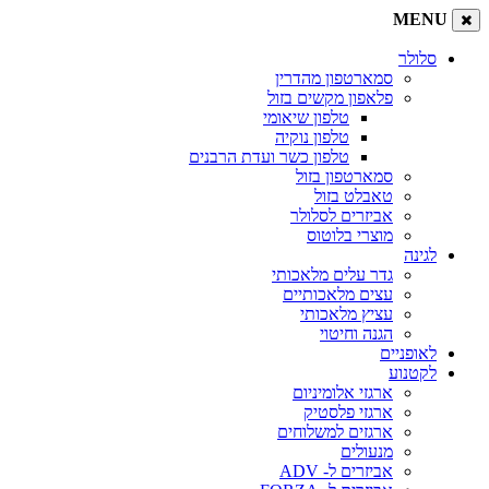
MENU
סלולר
סמארטפון מהדרין
פלאפון מקשים בזול
טלפון שיאומי
טלפון נוקיה
טלפון כשר ועדת הרבנים
סמארטפון בזול
טאבלט בזול
אביזרים לסלולר
מוצרי בלוטוס
לגינה
גדר עלים מלאכותי
עצים מלאכותיים
עציץ מלאכותי
הגנה וחיטוי
לאופניים
לקטנוע
ארגזי אלומיניום
ארגזי פלסטיק
ארגזים למשלוחים
מנעולים
אביזרים ל- ADV