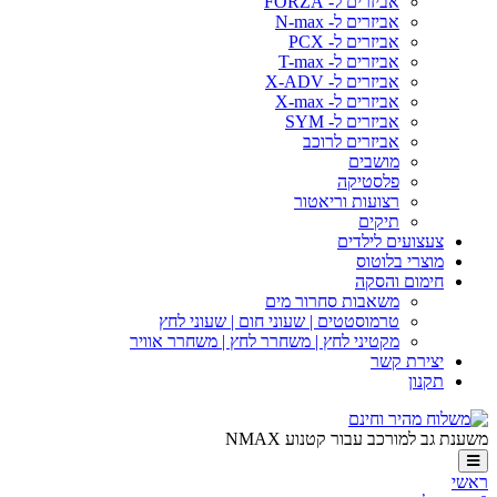
אביזרים ל- FORZA
אביזרים ל- N-max
אביזרים ל- PCX
אביזרים ל- T-max
אביזרים ל- X-ADV
אביזרים ל- X-max
אביזרים ל- SYM
אביזרים לרוכב
מושבים
פלסטיקה
רצועות וריאטור
תיקים
צעצועים לילדים
מוצרי בלוטוס
חימום והסקה
משאבות סחרור מים
טרמוסטטים | שעוני חום | שעוני לחץ
מקטיני לחץ | משחרר לחץ | משחרר אוויר
יצירת קשר
תקנון
ת גב למורכב עבור קטנוע NMAX
י