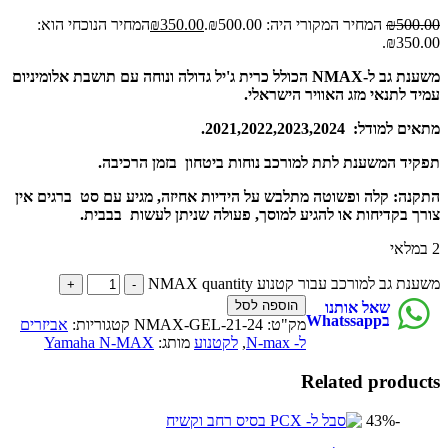
500
₪
המחיר המקורי היה: ₪500.00.
350.00
₪
המחיר הנוכחי הוא:
₪350.
משענת גב ל-NMAX הכולל כרית ג'יל גדולה ונוחה עם תושבת אלומיניום
ד לתנאי מזג האוויר הישראלי.
מודל: 2021,2022,2023,2024.
יד המשענת לתת למורכב נוחות ביטחון בזמן הרכיבה.
נה: קלה ופשוטה מתלבש על הידיות אחיזה, מגיע עם סט ברגים אין
ך בקדיחות או להגיע למוסך, פעולה שניתן לעשות בבבית.
 גב למורכב עבור קטנוע NMAX quantity
הוספה לסל
שאל אותנו
בWhatssapp
מק"ט:
NMAX-GEL-21-24
קטגוריות:
אביזרים
ל- N-max
,
לקטנוע
מותג:
Yamaha N-MAX
Related produ
-43%