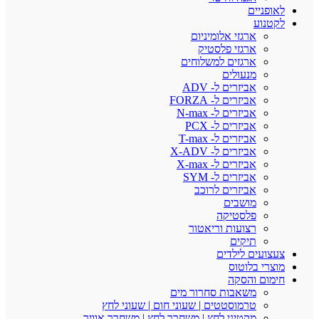
לאופניים
לקטנוע
ארגזי אלומיניום
ארגזי פלסטיק
ארגזים למשלוחים
מנעולים
אביזרים ל- ADV
אביזרים ל- FORZA
אביזרים ל- N-max
אביזרים ל- PCX
אביזרים ל- T-max
אביזרים ל- X-ADV
אביזרים ל- X-max
אביזרים ל- SYM
אביזרים לרוכב
מושבים
פלסטיקה
רצועות וריאטור
תיקים
צעצועים לילדים
מוצרי בלוטוס
חימום והסקה
משאבות סחרור מים
טרמוסטטים | שעוני חום | שעוני לחץ
מקטיני לחץ | משחרר לחץ | משחרר אוויר