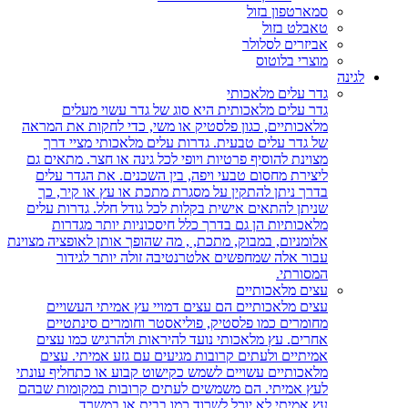
סמארטפון בזול
טאבלט בזול
אביזרים לסלולר
מוצרי בלוטוס
ה
גדר עלים מלאכותי
גדר עלים מלאכותית היא סוג של גדר עשוי מעלים
מלאכותיים, כגון פלסטיק או משי, כדי לחקות את המראה
של גדר עלים טבעית. גדרות עלים מלאכותי מציי דרך
מצוינת להוסיף פרטיות ויופי לכל גינה או חצר. מתאים גם
ליצירת מחסום טבעי ויפה, בין השכנים. את הגדר עלים
בדרך ניתן להתקין על מסגרת מתכת או עץ או קיר, כך
שניתן להתאים אישית בקלות לכל גודל חלל. גדרות עלים
מלאכותיות הן גם בדרך כלל חיסכוניות יותר מגדרות
אלומניום, במבוק, מתכת, , מה שהופך אותן לאופציה מצוינת
עבור אלה שמחפשים אלטרנטיבה זולה יותר לגידור
המסורתי.
עצים מלאכותיים
עצים מלאכותיים הם עצים דמויי עץ אמיתי העשויים
מחומרים כמו פלסטיק, פוליאסטר וחומרים סינתטיים
אחרים. עץ מלאכותי נועד להיראות ולהרגיש כמו עצים
אמיתיים ולעתים קרובות מגיעים עם גזע אמיתי. עצים
מלאכותיים עשויים לשמש כקישוט קבוע או כתחליף עונתי
לעץ אמיתי. הם משמשים לעתים קרובות במקומות שבהם
עץ אמיתי לא יוכל לשרוד כמו בבית או במשרד.