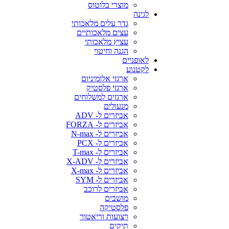
מוצרי בלוטוס
לגינה
גדר עלים מלאכותי
עצים מלאכותיים
עציץ מלאכותי
הגנה וחיטוי
לאופניים
לקטנוע
ארגזי אלומיניום
ארגזי פלסטיק
ארגזים למשלוחים
מנעולים
אביזרים ל- ADV
אביזרים ל- FORZA
אביזרים ל- N-max
אביזרים ל- PCX
אביזרים ל- T-max
אביזרים ל- X-ADV
אביזרים ל- X-max
אביזרים ל- SYM
אביזרים לרוכב
מושבים
פלסטיקה
רצועות וריאטור
תיקים