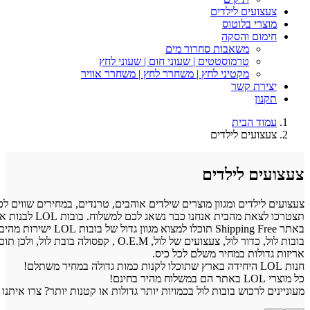
ועים לילדים
רי בלוטוס
ום והסקה
משאבות סחרור מים
טרמוסטטים | שעוני חום | שעוני לחץ
מקטיני לחץ | משחרר לחץ | משחרר אוויר
רת קשר
ון
ד הבית
ועים לילדים
ם לילדים
ילדים ומגוון מוצרים שילדים אוהבים, טרנדים, במחירים שווים לכל כיס שלא
תצטרכו לצאת מהבית אנחנו כבר נשאג לכם למשלוח. בובות LOL לבנות או לבנים,
באתר Shipping Free תוכלו למצוא מגוון גדול של בובות LOL ישירות מהיבואן לצרכן,
בובות לול, כדור לול, צעצועים של לול, O.E.M , קפסולה בובת לול, ולכן תוכלו לקנות
ולות במחיר משלם לכל כיס.
לרכוש בובות לול בכמויות יותר גדולות או קטנות יותר? צרו איתנו קשר!