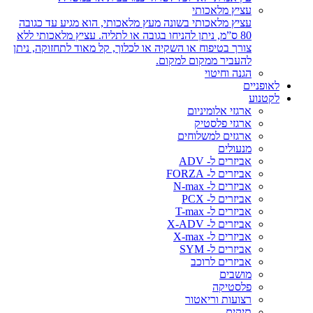
עציץ מלאכותי
עציץ מלאכותי בשונה מעץ מלאכותי, הוא מגיע עד כגובה
80 ס”מ, ניתן להניחו בגובה או לתליה. עציץ מלאכותי ללא
צורך בטיפוח או השקיה או לכלוך, קל מאוד לתחזוקה, ניתן
להעביר ממקום למקום.
הגנה וחיטוי
פניים
נוע
ארגזי אלומיניום
ארגזי פלסטיק
ארגזים למשלוחים
מנעולים
אביזרים ל- ADV
אביזרים ל- FORZA
אביזרים ל- N-max
אביזרים ל- PCX
אביזרים ל- T-max
אביזרים ל- X-ADV
אביזרים ל- X-max
אביזרים ל- SYM
אביזרים לרוכב
מושבים
פלסטיקה
רצועות וריאטור
תיקים