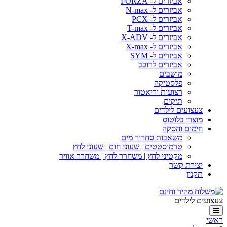
אביזרים ל- FORZA
אביזרים ל- N-max
אביזרים ל- PCX
אביזרים ל- T-max
אביזרים ל- X-ADV
אביזרים ל- X-max
אביזרים ל- SYM
אביזרים לרוכב
מושבים
פלסטיקה
רצועות וריאטור
תיקים
ועים לילדים
רי בלוטוס
ום והסקה
משאבות סחרור מים
טרמוסטטים | שעוני חום | שעוני לחץ
מקטיני לחץ | משחרר לחץ | משחרר אוויר
רת קשר
ון
ילדים