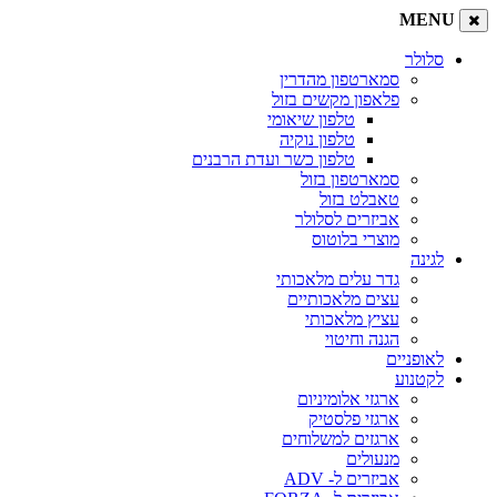
M
לר
סמארטפון מהדרין
פלאפון מקשים בזול
טלפון שיאומי
טלפון נוקיה
טלפון כשר ועדת הרבנים
סמארטפון בזול
טאבלט בזול
אביזרים לסלולר
מוצרי בלוטוס
ה
גדר עלים מלאכותי
עצים מלאכותיים
עציץ מלאכותי
הגנה וחיטוי
פניים
נוע
ארגזי אלומיניום
ארגזי פלסטיק
ארגזים למשלוחים
מנעולים
אביזרים ל- ADV