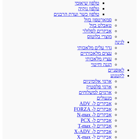
טלפון שיאומי
טלפון נוקיה
טלפון כשר ועדת הרבנים
סמארטפון בזול
טאבלט בזול
אביזרים לסלולר
מוצרי בלוטוס
ה
גדר עלים מלאכותי
עצים מלאכותיים
עציץ מלאכותי
הגנה וחיטוי
פניים
נוע
ארגזי אלומיניום
ארגזי פלסטיק
ארגזים למשלוחים
מנעולים
אביזרים ל- ADV
אביזרים ל- FORZA
אביזרים ל- N-max
אביזרים ל- PCX
אביזרים ל- T-max
אביזרים ל- X-ADV
אביזרים ל- X-max