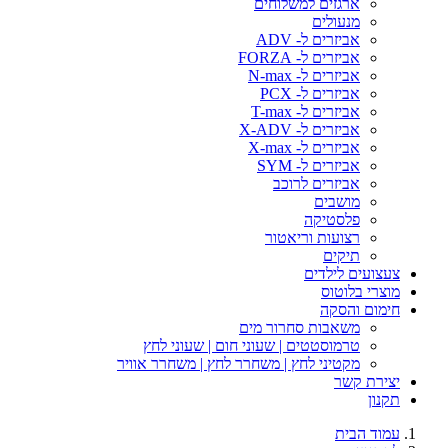
ארגזים למשלוחים
מנעולים
אביזרים ל- ADV
אביזרים ל- FORZA
אביזרים ל- N-max
אביזרים ל- PCX
אביזרים ל- T-max
אביזרים ל- X-ADV
אביזרים ל- X-max
אביזרים ל- SYM
אביזרים לרוכב
מושבים
פלסטיקה
רצועות וריאטור
תיקים
צעצועים לילדים
מוצרי בלוטוס
חימום והסקה
משאבות סחרור מים
טרמוסטטים | שעוני חום | שעוני לחץ
מקטיני לחץ | משחרר לחץ | משחרר אוויר
יצירת קשר
תקנון
עמוד הבית