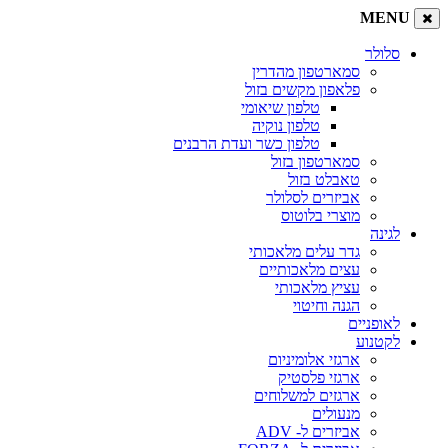
MENU
סלולר
סמארטפון מהדרין
פלאפון מקשים בזול
טלפון שיאומי
טלפון נוקיה
טלפון כשר ועדת הרבנים
סמארטפון בזול
טאבלט בזול
אביזרים לסלולר
מוצרי בלוטוס
לגינה
גדר עלים מלאכותי
עצים מלאכותיים
עציץ מלאכותי
הגנה וחיטוי
לאופניים
לקטנוע
ארגזי אלומיניום
ארגזי פלסטיק
ארגזים למשלוחים
מנעולים
אביזרים ל- ADV