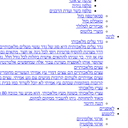
טלפון שיאומי
טלפון נוקיה
טלפון כשר ועדת הרבנים
סמארטפון בזול
טאבלט בזול
אביזרים לסלולר
מוצרי בלוטוס
לגינה
גדר עלים מלאכותי
גדר עלים מלאכותית היא סוג של גדר עשוי מעלים מלאכותיים,
דרך מצוינת להוסיף פרטיות ויופי לכל גינה או חצר. מתאים ג
עץ או קיר, כך שניתן להתאים אישית בקלות לכל גודל חלל. גד
שהופך אותן לאופציה מצוינת עבור אלה שמחפשים אלטרנטיבה 
עצים מלאכותיים
עצים מלאכותיים הם עצים דמויי עץ אמיתי העשויים מחומרים
עצים אמיתיים ולעתים קרובות מגיעים עם גזע אמיתי. עצים
קרובות במקומות שבהם עץ אמיתי לא יוכל לשרוד כמו בבית 
עציץ מלאכותי
עצ
מאוד לתחזוקה, ניתן להעביר ממקום למקום.
הגנה וחיטוי
לאופניים
לקטנוע
ארגזי אלומיניום
ארגזי פלסטיק