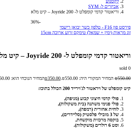
לקטנוע
אביזרים ל- SYM
וריאטור קדמי קומפלט ל- Joyride 200 – קיט מלא
-36%
פירסט פון F16 - טלפון כשר יבואן רישמי
זוג מראות (ימין + שמאל) טימקס זרוע ארוכה 15cm
וריאטור קדמי קומפלט ל- Joyride 200 – קיט מלא
sold
0
550.00
₪
המחיר המקורי היה: ₪550.00.
350.00
₪
המחיר הנוכחי הוא: ₪350.00.
קיט קומפלט של ויראטור לג'וירייד 200 הכולל בתוכו:
פולי קדמי חיצוני קבוע (מניפה),
פולי פנימי משתנה (בית משקולות),
לוחית אחורית (רמפה),
של 3 מובילי פלסטיק (סליידרים),
בוקסה מרכזית מוקשחת,
וסט 6 רולרים (משקולות).