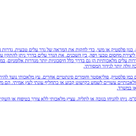
 כגון פלסטיק או משי, כדי לחקות את המראה של גדר עלים טבעית. גדרות ע
ם ליצירת מחסום טבעי ויפה, בין השכנים. את הגדר עלים בדרך ניתן להתקין 
רות עלים מלאכותיות הן גם בדרך כלל חיסכוניות יותר מגדרות אלומניום, במ
זולה יותר לגידור המסורתי.
 כמו פלסטיק, פוליאסטר וחומרים סינתטיים אחרים. עץ מלאכותי נועד להיר
 מלאכותיים עשויים לשמש כקישוט קבוע או כתחליף עונתי לעץ אמיתי. הם 
או במשרד.
יץ מלאכותי בשונה מעץ מלאכותי, הוא מגיע עד כגובה 80 ס”מ, ניתן להניחו בגובה או לתליה. עציץ מלאכותי ללא צורך בטיפוח