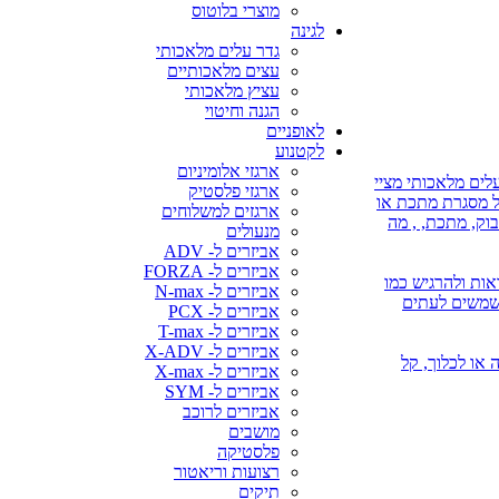
מוצרי בלוטוס
לגינה
גדר עלים מלאכותי
עצים מלאכותיים
עציץ מלאכותי
הגנה וחיטוי
לאופניים
לקטנוע
ארגזי אלומיניום
לים מלאכותי מציי
ארגזי פלסטיק
על מסגרת מתכת או
ארגזים למשלוחים
בוק, מתכת, , מה
מנעולים
אביזרים ל- ADV
אביזרים ל- FORZA
אות ולהרגיש כמו
אביזרים ל- N-max
משמשים לעתים
אביזרים ל- PCX
אביזרים ל- T-max
אביזרים ל- X-ADV
 או השקיה או לכלוך, קל
אביזרים ל- X-max
אביזרים ל- SYM
אביזרים לרוכב
מושבים
פלסטיקה
רצועות וריאטור
תיקים