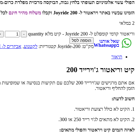
הפולי עשוי אלומיניום תעופתי בלחץ גבוה, הבוקסה מרכזית מפלדת כרום-מול
הזמינו עכשיו באתר ויראטור ל- Joyride 200 וקבלו
משלוח מהיר חינם
לכל 
2 במלאי
וריאטור קדמי קומפלט ל- Joyride 200 - קיט מלא quantity
הוספה לסל
שאל אותנו
בWhatssapp
מק"ט:
Joyride-200
קטגוריות:
לקטנוע
,
אביזרים ל- SYM
תיאור
קיט וריאטור ג'וירייד 200
אם אתם מרגישים שג'וירייד 200 שלכם עם תקיעות
הזמן להחליף וריאטור.
חשוב לדעת:
1. הקיט לא כולל רצועת וריאטור.
2. הקיט לא מתאים לג'וי רייד 250 או 300.
לאיזה דגמים קיט ויראטור והפולי מתאים: