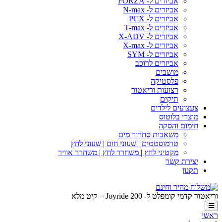
אביזרים ל- FORZA
אביזרים ל- N-max
אביזרים ל- PCX
אביזרים ל- T-max
אביזרים ל- X-ADV
אביזרים ל- X-max
אביזרים ל- SYM
אביזרים לרוכב
מושבים
פלסטיקה
רצועות וריאטור
תיקים
צעצועים לילדים
מוצרי בלוטוס
חימום והסקה
משאבות סחרור מים
טרמוסטטים | שעוני חום | שעוני לחץ
מקטיני לחץ | משחרר לחץ | משחרר אוויר
יצירת קשר
תקנון
וריאטור קדמי קומפלט ל- Joyride 200 – קיט מלא
ראשי