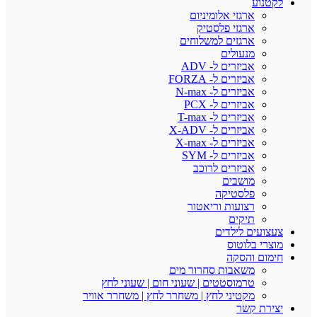
לקטנוע
ארגזי אלומיניום
ארגזי פלסטיק
ארגזים למשלוחים
מנעולים
אביזרים ל- ADV
אביזרים ל- FORZA
אביזרים ל- N-max
אביזרים ל- PCX
אביזרים ל- T-max
אביזרים ל- X-ADV
אביזרים ל- X-max
אביזרים ל- SYM
אביזרים לרוכב
מושבים
פלסטיקה
רצועות וריאטור
תיקים
צעצועים לילדים
מוצרי בלוטוס
חימום והסקה
משאבות סחרור מים
טרמוסטטים | שעוני חום | שעוני לחץ
מקטיני לחץ | משחרר לחץ | משחרר אוויר
יצירת קשר