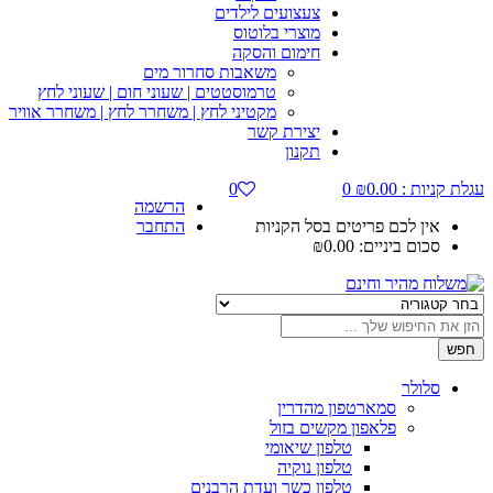
צעצועים לילדים
מוצרי בלוטוס
חימום והסקה
משאבות סחרור מים
טרמוסטטים | שעוני חום | שעוני לחץ
מקטיני לחץ | משחרר לחץ | משחרר אוויר
יצירת קשר
תקנון
עגלת קניות :
0.00
₪
0
0
הרשמה
אין לכם פריטים בסל הקניות
התחבר
סכום ביניים:
0.00
₪
חפש
סלולר
סמארטפון מהדרין
פלאפון מקשים בזול
טלפון שיאומי
טלפון נוקיה
טלפון כשר ועדת הרבנים