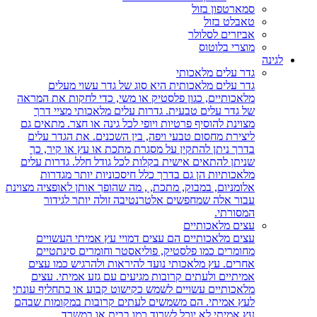
סמארטפון בזול
טאבלט בזול
אביזרים לסלולר
מוצרי בלוטוס
לגינה
גדר עלים מלאכותי
גדר עלים מלאכותית היא סוג של גדר עשוי מעלים
מלאכותיים, כגון פלסטיק או משי, כדי לחקות את המראה
של גדר עלים טבעית. גדרות עלים מלאכותי מציי דרך
מצוינת להוסיף פרטיות ויופי לכל גינה או חצר. מתאים גם
ליצירת מחסום טבעי ויפה, בין השכנים. את הגדר עלים
בדרך ניתן להתקין על מסגרת מתכת או עץ או קיר, כך
שניתן להתאים אישית בקלות לכל גודל חלל. גדרות עלים
מלאכותיות הן גם בדרך כלל חיסכוניות יותר מגדרות
אלומניום, במבוק, מתכת, , מה שהופך אותן לאופציה מצוינת
עבור אלה שמחפשים אלטרנטיבה זולה יותר לגידור
המסורתי.
עצים מלאכותיים
עצים מלאכותיים הם עצים דמויי עץ אמיתי העשויים
מחומרים כמו פלסטיק, פוליאסטר וחומרים סינתטיים
אחרים. עץ מלאכותי נועד להיראות ולהרגיש כמו עצים
אמיתיים ולעתים קרובות מגיעים עם גזע אמיתי. עצים
מלאכותיים עשויים לשמש כקישוט קבוע או כתחליף עונתי
לעץ אמיתי. הם משמשים לעתים קרובות במקומות שבהם
עץ אמיתי לא יוכל לשרוד כמו בבית או במשרד.