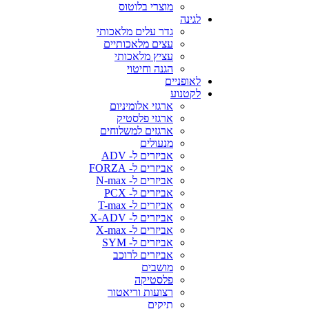
מוצרי בלוטוס
לגינה
גדר עלים מלאכותי
עצים מלאכותיים
עציץ מלאכותי
הגנה וחיטוי
לאופניים
לקטנוע
ארגזי אלומיניום
ארגזי פלסטיק
ארגזים למשלוחים
מנעולים
אביזרים ל- ADV
אביזרים ל- FORZA
אביזרים ל- N-max
אביזרים ל- PCX
אביזרים ל- T-max
אביזרים ל- X-ADV
אביזרים ל- X-max
אביזרים ל- SYM
אביזרים לרוכב
מושבים
פלסטיקה
רצועות וריאטור
תיקים