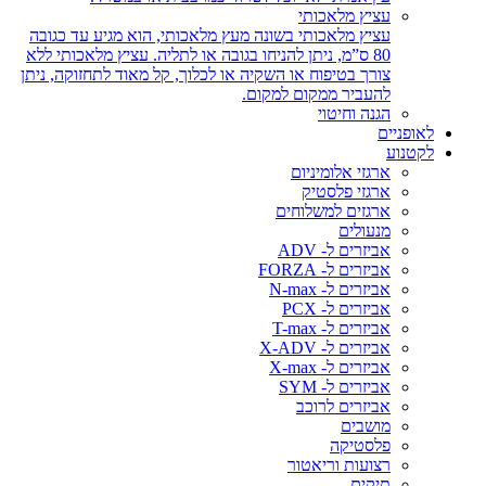
עציץ מלאכותי
עציץ מלאכותי בשונה מעץ מלאכותי, הוא מגיע עד כגובה
80 ס”מ, ניתן להניחו בגובה או לתליה. עציץ מלאכותי ללא
צורך בטיפוח או השקיה או לכלוך, קל מאוד לתחזוקה, ניתן
להעביר ממקום למקום.
הגנה וחיטוי
לאופניים
לקטנוע
ארגזי אלומיניום
ארגזי פלסטיק
ארגזים למשלוחים
מנעולים
אביזרים ל- ADV
אביזרים ל- FORZA
אביזרים ל- N-max
אביזרים ל- PCX
אביזרים ל- T-max
אביזרים ל- X-ADV
אביזרים ל- X-max
אביזרים ל- SYM
אביזרים לרוכב
מושבים
פלסטיקה
רצועות וריאטור
תיקים