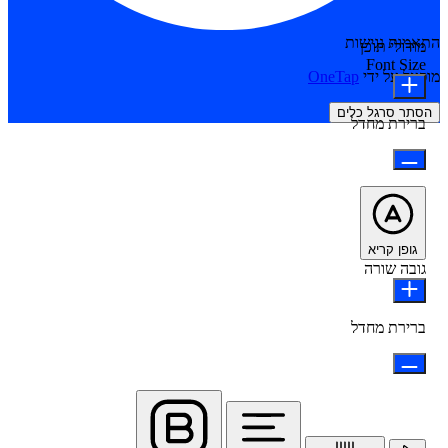
התאמות נגישות
מודולי תוכן
Font Size
מופעל על ידי
OneTap
הסתר סרגל כלים
ברירת מחדל
גופן קריא
גובה שורה
ברירת מחדל