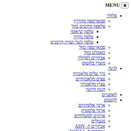
MENU
סלולר
סמארטפון מהדרין
פלאפון מקשים בזול
טלפון שיאומי
טלפון נוקיה
טלפון כשר ועדת הרבנים
סמארטפון בזול
טאבלט בזול
אביזרים לסלולר
מוצרי בלוטוס
לגינה
גדר עלים מלאכותי
עצים מלאכותיים
עציץ מלאכותי
הגנה וחיטוי
לאופניים
לקטנוע
ארגזי אלומיניום
ארגזי פלסטיק
ארגזים למשלוחים
מנעולים
אביזרים ל- ADV