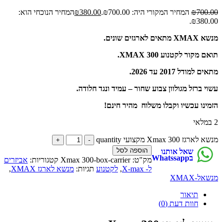
700.00
₪
המחיר המקורי היה: ₪700.00.
380.00
₪
המחיר הנוכחי הוא:
₪380.00.
מנשא XMAX מתאים לארגזים שונים.
תואם מקור לקטנוע XMAX 300.
מתאים למודל 2017 עד 2026.
עשוי ברזל מגולוון צבוע שחור – עמיד ונגד חלודה.
הזמינו עכשיו וקבלו משלוח מהיר חינם!
2 במלאי
מנשא לארגז Xmax 300 מקצועי quantity
הוספה לסל
שאל אותנו
בWhatssapp
מק"ט:
Xmax 300-box-carrier
קטגוריות:
אביזרים
ל- X-max
,
לקטנוע
תגיות:
מנשא לארגז XMAX
,
מנשאל-XMAX
תיאור
חוות דעת (0)