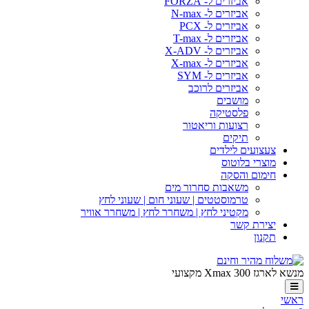
אביזרים ל- FORZA
אביזרים ל- N-max
אביזרים ל- PCX
אביזרים ל- T-max
אביזרים ל- X-ADV
אביזרים ל- X-max
אביזרים ל- SYM
אביזרים לרוכב
מושבים
פלסטיקה
רצועות וריאטור
תיקים
צעצועים לילדים
מוצרי בלוטוס
חימום והסקה
משאבות סחרור מים
טרמוסטטים | שעוני חום | שעוני לחץ
מקטיני לחץ | משחרר לחץ | משחרר אוויר
יצירת קשר
תקנון
מנשא לארגז Xmax 300 מקצועי
ראשי