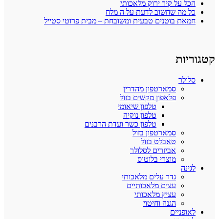
הכל על קיר ירוק מלאכותי
כל מה שחשוב לדעת על ה מלח
חמאת בוטנים טבעית ומשובחת – מבית פרוטי סטייל
קטגוריות
סלולר
סמארטפון מהדרין
פלאפון מקשים בזול
טלפון שיאומי
טלפון נוקיה
טלפון כשר ועדת הרבנים
סמארטפון בזול
טאבלט בזול
אביזרים לסלולר
מוצרי בלוטוס
לגינה
גדר עלים מלאכותי
עצים מלאכותיים
עציץ מלאכותי
הגנה וחיטוי
לאופניים