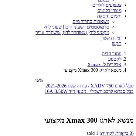
צעצועים לילדים
מוצרי בלוטוס
חימום והסקה
משאבות סחרור מים
טרמוסטטים | שעוני חום | שעוני לחץ
מקטיני לחץ | משחרר לחץ | משחרר אוויר
יצירת קשר
תקנון
עמוד הבית
לקטנוע
אביזרים ל- X-max
מנשא לארגז Xmax 300 מקצועי
-46%
סבל לארגז XADV 750 / פורזה שנת 2021-2026
כבל סבתא לרכב חשמלי - מטען נייד 16A-3.5kW
מנשא לארגז Xmax 300 מקצועי
(
0
ביקורת לקוחות)
1
sold