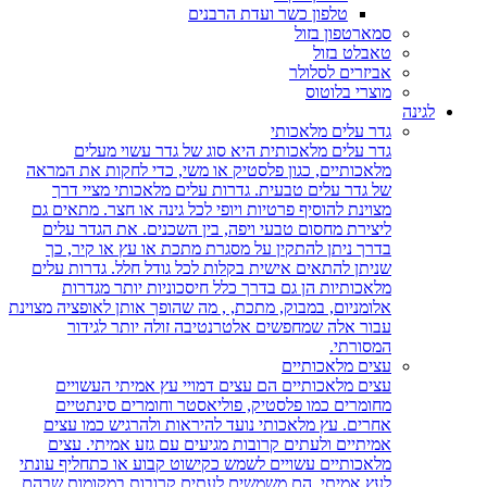
טלפון כשר ועדת הרבנים
סמארטפון בזול
טאבלט בזול
אביזרים לסלולר
מוצרי בלוטוס
לגינה
גדר עלים מלאכותי
גדר עלים מלאכותית היא סוג של גדר עשוי מעלים
מלאכותיים, כגון פלסטיק או משי, כדי לחקות את המראה
של גדר עלים טבעית. גדרות עלים מלאכותי מציי דרך
מצוינת להוסיף פרטיות ויופי לכל גינה או חצר. מתאים גם
ליצירת מחסום טבעי ויפה, בין השכנים. את הגדר עלים
בדרך ניתן להתקין על מסגרת מתכת או עץ או קיר, כך
שניתן להתאים אישית בקלות לכל גודל חלל. גדרות עלים
מלאכותיות הן גם בדרך כלל חיסכוניות יותר מגדרות
אלומניום, במבוק, מתכת, , מה שהופך אותן לאופציה מצוינת
עבור אלה שמחפשים אלטרנטיבה זולה יותר לגידור
המסורתי.
עצים מלאכותיים
עצים מלאכותיים הם עצים דמויי עץ אמיתי העשויים
מחומרים כמו פלסטיק, פוליאסטר וחומרים סינתטיים
אחרים. עץ מלאכותי נועד להיראות ולהרגיש כמו עצים
אמיתיים ולעתים קרובות מגיעים עם גזע אמיתי. עצים
מלאכותיים עשויים לשמש כקישוט קבוע או כתחליף עונתי
לעץ אמיתי. הם משמשים לעתים קרובות במקומות שבהם