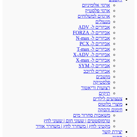
ארגזי אלומיניום
ארגזי פלסטיק
ארגזים למשלוחים
מנעולים
אביזרים ל- ADV
אביזרים ל- FORZA
אביזרים ל- N-max
אביזרים ל- PCX
אביזרים ל- T-max
אביזרים ל- X-ADV
אביזרים ל- X-max
אביזרים ל- SYM
אביזרים לרוכב
מושבים
פלסטיקה
רצועות וריאטור
תיקים
צעצועים לילדים
מוצרי בלוטוס
חימום והסקה
משאבות סחרור מים
טרמוסטטים | שעוני חום | שעוני לחץ
מקטיני לחץ | משחרר לחץ | משחרר אוויר
יצירת קשר