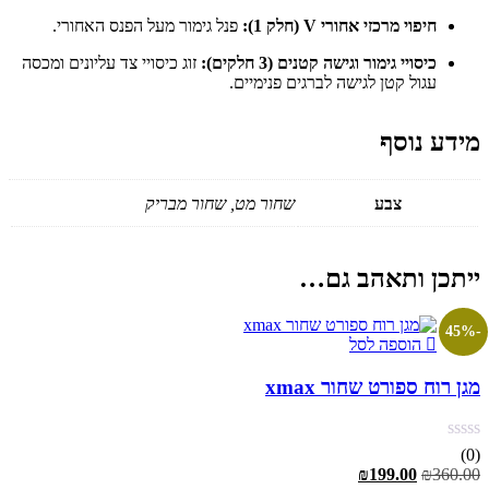
חיפוי מרכזי אחורי V (חלק 1):
פנל גימור מעל הפנס האחורי.
כיסויי גימור וגישה קטנים (3 חלקים):
זוג כיסויי צד עליונים ומכסה
עגול קטן לגישה לברגים פנימיים.
מידע נוסף
צבע
שחור מט, שחור מבריק
ייתכן ותאהב גם…
-45%
הוספה לסל
מגן רוח ספורט שחור xmax
(0)
המחיר
המחיר
₪
199.00
₪
360.00