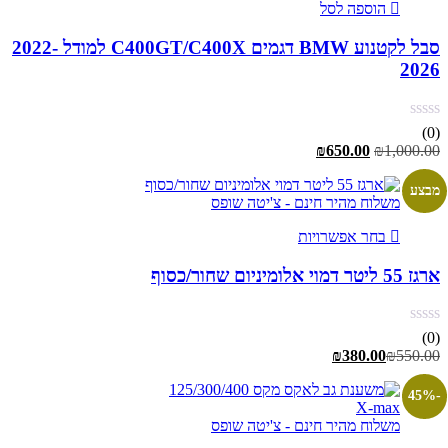
הוספה לסל
סבל לקטנוע BMW דגמים C400GT/C400X למודל 2022-
2026
(0)
המחיר
המחיר
₪
650.00
₪
1,000.00
המקורי
הנוכחי
היה:
הוא:
מבצע
משלוח מהיר חינם - צ'יטה שופס
₪650.00.
₪1,000.00.
למוצר
בחר אפשרויות
זה
יש
ארגז 55 ליטר דמוי אלומיניום שחור/כסוף
מספר
סוגים.
ניתן
(0)
לבחור
₪
380.00
₪
550.00
את
האפשרויות
-45%
בעמוד
X-max
המוצר
משלוח מהיר חינם - צ'יטה שופס