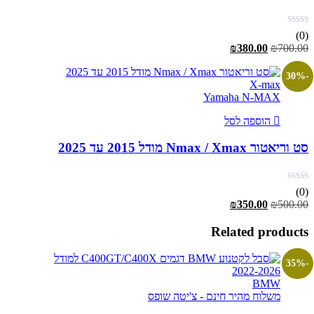
(0)
המחיר
המחיר
₪
380.00
₪
700.00
המקורי
הנוכחי
היה:
הוא:
-30%
X-max
₪380.00.
₪700.00.
Yamaha N-MAX
הוספה לסל
סט וריאטור Nmax / Xmax מודל 2015 עד 2025
(0)
המחיר
המחיר
₪
350.00
₪
500.00
המקורי
הנוכחי
היה:
הוא:
Related products
₪350.00.
₪500.00.
-35%
BMW
משלוח מהיר חינם - צ'יטה שופס