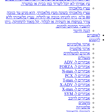
עץ אמיתי לא יוכל לשרוד כמו בבית או במשרד.
עציץ מלאכותי
עציץ מלאכותי בשונה מעץ מלאכותי, הוא מגיע עד כגובה
80 ס”מ, ניתן להניחו בגובה או לתליה. עציץ מלאכותי ללא
צורך בטיפוח או השקיה או לכלוך, קל מאוד לתחזוקה, ניתן
להעביר ממקום למקום.
הגנה וחיטוי
לאופניים
לקטנוע
ארגזי אלומיניום
ארגזי פלסטיק
ארגזים למשלוחים
מנעולים
אביזרים ל- ADV
אביזרים ל- FORZA
אביזרים ל- N-max
אביזרים ל- PCX
אביזרים ל- T-max
אביזרים ל- X-ADV
אביזרים ל- X-max
אביזרים ל- SYM
אביזרים לרוכב
מושבים
פלסטיקה
רצועות וריאטור