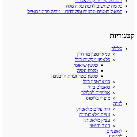
הכל על קיר ירוק מלאכותי
כל מה שחשוב לדעת על ה מלח
חמאת בוטנים טבעית ומשובחת – מבית פרוטי סטייל
קטגוריות
סלולר
סמארטפון מהדרין
פלאפון מקשים בזול
טלפון שיאומי
טלפון נוקיה
טלפון כשר ועדת הרבנים
סמארטפון בזול
טאבלט בזול
אביזרים לסלולר
מוצרי בלוטוס
לגינה
גדר עלים מלאכותי
עצים מלאכותיים
עציץ מלאכותי
הגנה וחיטוי
לאופניים
לקטנוע