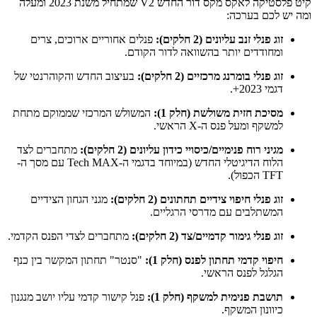
קיט פלסטיקה לאקס מקס דור החדש V2 שמתחיל משנת 2023 ומעלה
ומה יש לכם בערכה:
זוג פנלי זנב עליונים (2 חלקים):
פנלים אחוריים ארוכים, צרים
ומחודדים יותר בהשוואה לדור הקודם.
זוג פנלי בומרנג מרכזיים (2 חלקים):
בעיצוב החדש והקוהרנטי של
דגמי 2023+.
מסיכת חזית משולשת (חלק 1):
המשולש המרכזי שממוקם מתחת
למשקף ומעל פנס ה-X הראשי.
מגיני רוח פנימיים/כיסויי כידון עליונים (2 חלקים):
מתחברים לצד
הלוח הדיגיטלי החדש (במיוחד בדגמי ה-Tech MAX עם מסך ה-
TFT הכפול).
זוג פנלי חיפוי צידיים תחתונים (2 חלקים):
מגני הגחון הצידיים
המשתלבים עם מדרסי הרגליים.
זוג פנלי גימור קדמיים/צד (2 חלקים):
מתחברים לצדי הפנס הקדמי.
חיפוי קדמי תחתון לפנס (חלק 1):
"סנטר" תחתון המקשר בין כנף
הגלגל לפנס הראשי.
תושבת פנימית למשקף (חלק 1):
פנל קישור קדמי עליו יושב מנגנון
כיוונון המשקף.