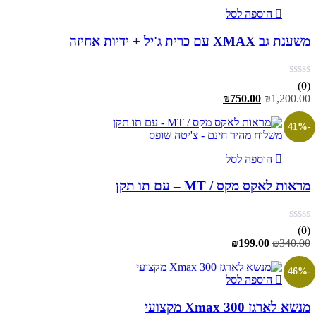
הוספה לסל
משענת גב XMAX עם כרית ג'יל + ידיות אחיזה
(0)
המחיר
המחיר
₪
750.00
₪
1,200.00
המקורי
הנוכחי
היה:
הוא:
-41%
משלוח מהיר חינם - צ'יטה שופס
₪750.00.
₪1,200.00.
הוספה לסל
מראות לאקס מקס / MT – עם תו תקן
(0)
המחיר
המחיר
₪
199.00
₪
340.00
המקורי
הנוכחי
היה:
הוא:
-46%
הוספה לסל
₪199.00.
₪340.00.
מנשא לארגז Xmax 300 מקצועי