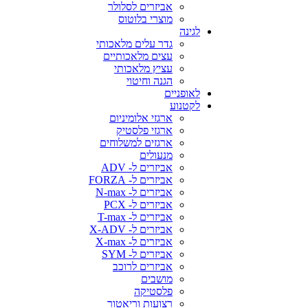
אביזרים לסלולר
מוצרי בלוטוס
לגינה
גדר עלים מלאכותי
עצים מלאכותיים
עציץ מלאכותי
הגנה וחיטוי
לאופניים
לקטנוע
ארגזי אלומיניום
ארגזי פלסטיק
ארגזים למשלוחים
מנעולים
אביזרים ל- ADV
אביזרים ל- FORZA
אביזרים ל- N-max
אביזרים ל- PCX
אביזרים ל- T-max
אביזרים ל- X-ADV
אביזרים ל- X-max
אביזרים ל- SYM
אביזרים לרוכב
מושבים
פלסטיקה
רצועות וריאטור