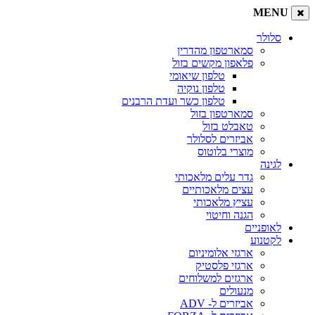
MENU
סלולר
סמארטפון מהדרין
פלאפון מקשים בזול
טלפון שיאומי
טלפון נוקיה
טלפון כשר ועדת הרבנים
סמארטפון בזול
טאבלט בזול
אביזרים לסלולר
מוצרי בלוטוס
לגינה
גדר עלים מלאכותי
עצים מלאכותיים
עציץ מלאכותי
הגנה וחיטוי
לאופניים
לקטנוע
ארגזי אלומיניום
ארגזי פלסטיק
ארגזים למשלוחים
מנעולים
אביזרים ל- ADV