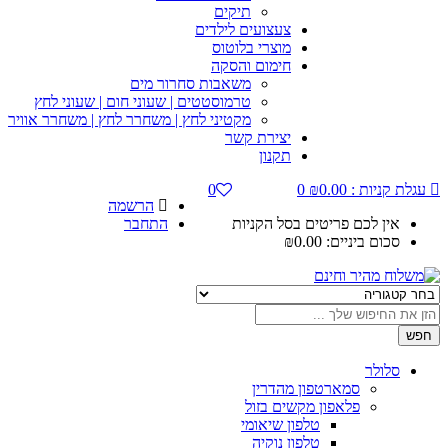
תיקים
צעצועים לילדים
מוצרי בלוטוס
חימום והסקה
משאבות סחרור מים
טרמוסטטים | שעוני חום | שעוני לחץ
מקטיני לחץ | משחרר לחץ | משחרר אוויר
יצירת קשר
תקנון
עגלת קניות :
0.00
₪
0
0
הרשמה
אין לכם פריטים בסל הקניות
התחבר
סכום ביניים:
0.00
₪
חפש
סלולר
סמארטפון מהדרין
פלאפון מקשים בזול
טלפון שיאומי
טלפון נוקיה