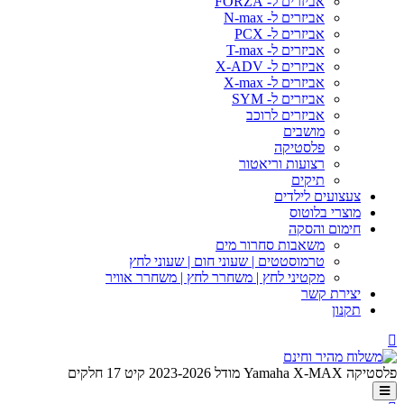
אביזרים ל- FORZA
אביזרים ל- N-max
אביזרים ל- PCX
אביזרים ל- T-max
אביזרים ל- X-ADV
אביזרים ל- X-max
אביזרים ל- SYM
אביזרים לרוכב
מושבים
פלסטיקה
רצועות וריאטור
תיקים
צעצועים לילדים
מוצרי בלוטוס
חימום והסקה
משאבות סחרור מים
טרמוסטטים | שעוני חום | שעוני לחץ
מקטיני לחץ | משחרר לחץ | משחרר אוויר
יצירת קשר
תקנון
פלסטיקה Yamaha X-MAX מודל 2023-2026 קיט 17 חלקים