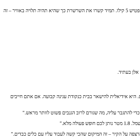
כששרשרת מונחת על הקרקע, לגנב קל יותר להשתמש ברצפה כנקודת משען למספריים הידראוליים או פטיש 5 קילו. תמיד קשרו את השרשרת כך שהיא תהיה תלויה באוויר – זה
אלן בעתיד.
קלת כמה קילוגרמים טובים. היא אידיאלית להישאר בבית כנקודת עגינה קבועה. אם אתם חייבים