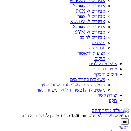
אביזרים ל- FORZA
אביזרים ל- N-max
אביזרים ל- PCX
אביזרים ל- T-max
אביזרים ל- X-ADV
אביזרים ל- X-max
אביזרים ל- SYM
אביזרים לרוכב
מושבים
פלסטיקה
רצועות וריאטור
תיקים
צעצועים לילדים
מוצרי בלוטוס
חימום והסקה
משאבות סחרור מים
טרמוסטטים | שעוני חום | שעוני לחץ
מקטיני לחץ | משחרר לחץ | משחרר אוויר
יצירת קשר
תקנון
מנעול שרשרת לאופנוע 12x1800mm + מתקן לקשירת אופנוע
ראשי