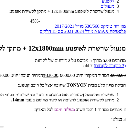
לקטנוע
מנעולים
מנעול שרשרת לאופנוע 12x1800mm + מתקן לקשירת אופנוע
-45%
מגן רוח טימקס 530/560 מודל 2017-2021
פלסטיקה NMAX מודל 2021-2024 סט 15 חלקים
מנעול שרשרת לאופנוע 12x1800mm + מתקן לקשירת אופנוע
מדורגים
5.00
מתוך 5 מבוסס על
2
דירוגים של לקוחות
(
3
ביקורת לקוחות)
7
sold
600.00
₪
המחיר המקורי היה: ₪600.00.
330.00
₪
המחיר הנוכחי הוא: ₪330.00.
חבילת מיגון סלע מבית TONYON שחובה אצל כל רוכב קטנוע:
שרשרת מחוסמת (שעברה חום וצבע)עם כיסוי נגד שריטות בעובי חוליות 12mm באורך 1800mm + מנעול מוגן הכולל 3 
מתקן לקשירת אופנוע לרציפה או לקיר מחוסם בעובי 14mm.
2 מוצרים במחיר 1 והכי חשוב
משלוח חינם
לכל הארץ!
3 במלאי