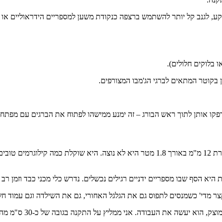
 בלוקים חלולים).
 בקוטר המתאים לברגי הג'מבו המצורפים.
פקו אותן לתוך ראש הבורג – זה ימנע ממישהו לפתוח את הברגים עם מפתח 
"בואו נהיה כנים – שרשרת 12 מ"מ באורך 1.8 מטר היא לא נוצה. היא שו
ה. אני ממליץ על התקנה בגובה של כ-30 ס"מ מהרצפה על הקיר – זה המיקום שהכי קשה לעבוד עליו עם כלים כבדים."