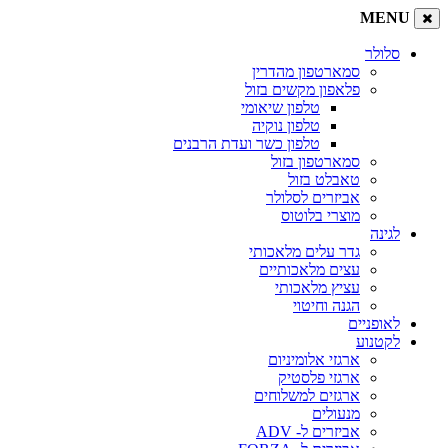
MENU
סלולר
סמארטפון מהדרין
פלאפון מקשים בזול
טלפון שיאומי
טלפון נוקיה
טלפון כשר ועדת הרבנים
סמארטפון בזול
טאבלט בזול
אביזרים לסלולר
מוצרי בלוטוס
לגינה
גדר עלים מלאכותי
עצים מלאכותיים
עציץ מלאכותי
הגנה וחיטוי
לאופניים
לקטנוע
ארגזי אלומיניום
ארגזי פלסטיק
ארגזים למשלוחים
מנעולים
אביזרים ל- ADV