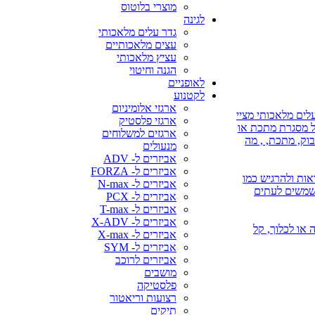
מוצרי בלוטוס
לגינה
גדר עלים מלאכותי
עצים מלאכותיים
עציץ מלאכותי
הגנה וחיטוי
לאופניים
לקטנוע
ארגזי אלומיניום
לים מלאכותי מציי
ארגזי פלסטיק
על מסגרת מתכת או
ארגזים למשלוחים
בוק, מתכת, , מה
מנעולים
אביזרים ל- ADV
אביזרים ל- FORZA
אות ולהרגיש כמו
אביזרים ל- N-max
משמשים לעתים
אביזרים ל- PCX
אביזרים ל- T-max
אביזרים ל- X-ADV
 או השקיה או לכלוך, קל
אביזרים ל- X-max
אביזרים ל- SYM
אביזרים לרוכב
מושבים
פלסטיקה
רצועות וריאטור
תיקים