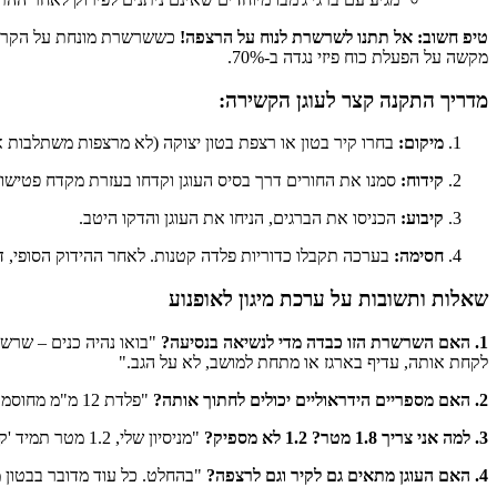
טיפ חשוב: אל תתנו לשרשרת לנוח על הרצפה!
מקשה על הפעלת כוח פיזי נגדה ב-70%.
מדריך התקנה קצר לעוגן הקשירה:
מיקום:
בחרו קיר בטון או רצפת בטון יצוקה (לא מרצפות משתלבות או
קידוח:
סמנו את החורים דרך בסיס העוגן וקדחו בעזרת מקדח פטישון
קיבוע:
הכניסו את הברגים, הניחו את העוגן והדקו היטב.
חסימה:
בערכה תקבלו כדוריות פלדה קטנות. לאחר ההידוק הסופי, ד
שאלות ותשובות על ערכת מיגון לאופנוע
1. האם השרשרת הזו כבדה מדי לנשיאה בנסיעה?
לקחת אותה, עדיף בארגז או מתחת למושב, לא על הגב."
2. האם מספריים הידראוליים יכולים לחתוך אותה?
"פלדת 12 מ"מ מחוסמת היא הסף שבו מספריים ידניים רגילים נכשלים. נדרש כלי מכני כבד וזמן רב כדי להתגבר עליה, מה שגורם לרוב הגנבים פשוט לוותר מראש."
3. למה אני צריך 1.8 מטר? 1.2 לא מספיק?
"מניסיון שלי, 1.2 מטר תמיד 'קצר מדי' כשמנסים לתפוס גם את הגלגל האחורי, גם את השילדה וגם עמוד חשמל. 1.8 מטר נותן לכם חופש פעולה מלא."
4. האם העוגן מתאים גם לקיר וגם לרצפה?
"בהחלט. כל עוד מדובר בבטון מוצק, הוא יעשה את העבוד