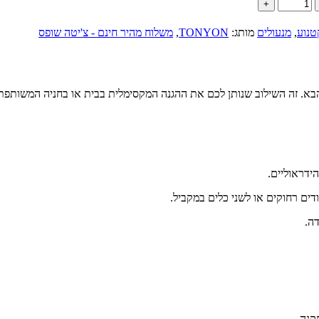
טנוע
,
מנעולים
מותג:
TONYON
,
משלוח מהיר חינם - צ'יטה שופס
ה.
קנה.