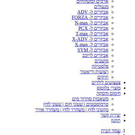
ארגזים למשלוחים
מנעולים
אביזרים ל- ADV
אביזרים ל- FORZA
אביזרים ל- N-max
אביזרים ל- PCX
אביזרים ל- T-max
אביזרים ל- X-ADV
אביזרים ל- X-max
אביזרים ל- SYM
אביזרים לרוכב
מושבים
פלסטיקה
רצועות וריאטור
תיקים
צעצועים לילדים
מוצרי בלוטוס
חימום והסקה
משאבות סחרור מים
טרמוסטטים | שעוני חום | שעוני לחץ
מקטיני לחץ | משחרר לחץ | משחרר אוויר
יצירת קשר
תקנון
עמוד הבית