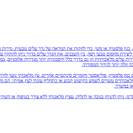
 כגון פלסטיק או משי, כדי לחקות את המראה של גדר עלים טבעית. גדרות ע
ם ליצירת מחסום טבעי ויפה, בין השכנים. את הגדר עלים בדרך ניתן להתקין 
רות עלים מלאכותיות הן גם בדרך כלל חיסכוניות יותר מגדרות אלומניום, במ
זולה יותר לגידור המסורתי.
 כמו פלסטיק, פוליאסטר וחומרים סינתטיים אחרים. עץ מלאכותי נועד להיר
 מלאכותיים עשויים לשמש כקישוט קבוע או כתחליף עונתי לעץ אמיתי. הם 
או במשרד.
יץ מלאכותי בשונה מעץ מלאכותי, הוא מגיע עד כגובה 80 ס”מ, ניתן להניחו בגובה או לתליה. עציץ מלאכותי ללא צורך בטיפוח