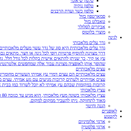
טלפון שיאומי
טלפון נוקיה
טלפון כשר ועדת הרבנים
סמארטפון בזול
טאבלט בזול
אביזרים לסלולר
מוצרי בלוטוס
לגינה
גדר עלים מלאכותי
גדר עלים מלאכותית היא סוג של גדר עשוי מעלים מלאכותיים,
דרך מצוינת להוסיף פרטיות ויופי לכל גינה או חצר. מתאים ג
עץ או קיר, כך שניתן להתאים אישית בקלות לכל גודל חלל. גד
שהופך אותן לאופציה מצוינת עבור אלה שמחפשים אלטרנטיבה 
עצים מלאכותיים
עצים מלאכותיים הם עצים דמויי עץ אמיתי העשויים מחומרים
עצים אמיתיים ולעתים קרובות מגיעים עם גזע אמיתי. עצים
קרובות במקומות שבהם עץ אמיתי לא יוכל לשרוד כמו בבית 
עציץ מלאכותי
עצ
מאוד לתחזוקה, ניתן להעביר ממקום למקום.
הגנה וחיטוי
לאופניים
לקטנוע
ארגזי אלומיניום
ארגזי פלסטיק