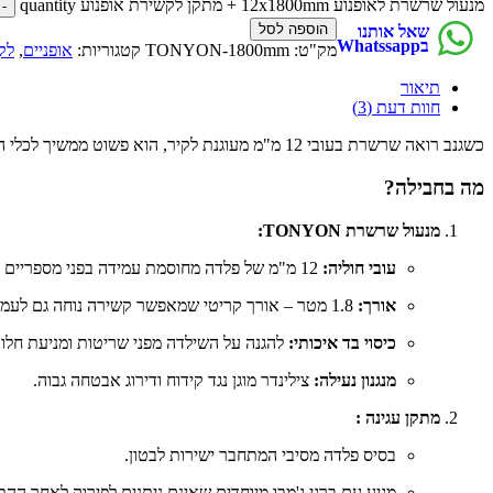
מנעול שרשרת לאופנוע 12x1800mm + מתקן לקשירת אופנוע quantity
הוספה לסל
שאל אותנו
בWhatssapp
מק"ט:
TONYON-1800mm
קטגוריות:
אופניים
,
לק
תיאור
חוות דעת (3)
כשגנב רואה שרשרת בעובי 12 מ"מ מעוגנת לקיר, הוא פשוט ממשיך לכלי הבא. זה השילוב שנותן לכם את ההגנה המקסימלית בבית או בחניה המשותפת.
מה בחבילה?
מנעול שרשרת TONYON:
עובי חוליה:
12 מ"מ של פלדה מחוסמת עמידה בפני מספריים הידראוליים.
אורך:
1.8 מטר – אורך קריטי שמאפשר קשירה נוחה גם לעמודים רחוקים או לשני כלים במקביל.
כיסוי בד איכותי:
להגנה על השילדה מפני שריטות ומניעת חלוד
מנגנון נעילה:
צילינדר מוגן נגד קידוח ודירוג אבטחה גבוה.
מתקן עגינה :
בסיס פלדה מסיבי המתחבר ישירות לבטון.
מגיע עם ברגי ג'מבו מיוחדים שאינם ניתנים לפירוק לאחר ההת