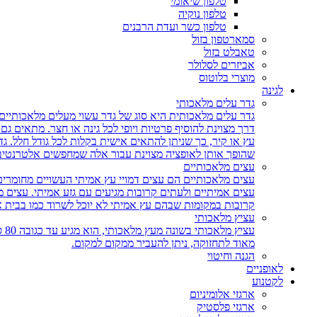
טלפון שיאומי
טלפון נוקיה
טלפון כשר ועדת הרבנים
סמארטפון בזול
טאבלט בזול
אביזרים לסלולר
מוצרי בלוטוס
לגינה
גדר עלים מלאכותי
גדר עלים מלאכותית היא סוג של גדר עשוי מעלים מלאכותיים,
דרך מצוינת להוסיף פרטיות ויופי לכל גינה או חצר. מתאים ג
עץ או קיר, כך שניתן להתאים אישית בקלות לכל גודל חלל. גד
שהופך אותן לאופציה מצוינת עבור אלה שמחפשים אלטרנטיבה 
עצים מלאכותיים
עצים מלאכותיים הם עצים דמויי עץ אמיתי העשויים מחומרים
עצים אמיתיים ולעתים קרובות מגיעים עם גזע אמיתי. עצים
קרובות במקומות שבהם עץ אמיתי לא יוכל לשרוד כמו בבית 
עציץ מלאכותי
עצ
מאוד לתחזוקה, ניתן להעביר ממקום למקום.
הגנה וחיטוי
לאופניים
לקטנוע
ארגזי אלומיניום
ארגזי פלסטיק