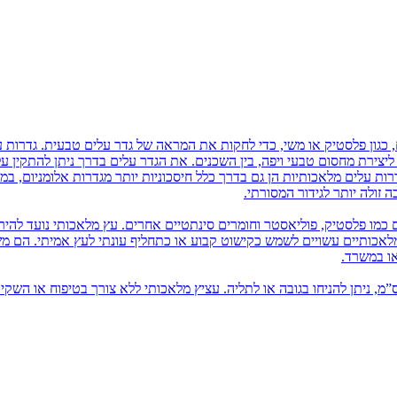
 כגון פלסטיק או משי, כדי לחקות את המראה של גדר עלים טבעית. גדרות ע
ם ליצירת מחסום טבעי ויפה, בין השכנים. את הגדר עלים בדרך ניתן להתקין 
רות עלים מלאכותיות הן גם בדרך כלל חיסכוניות יותר מגדרות אלומניום, במ
זולה יותר לגידור המסורתי.
 כמו פלסטיק, פוליאסטר וחומרים סינתטיים אחרים. עץ מלאכותי נועד להיר
 מלאכותיים עשויים לשמש כקישוט קבוע או כתחליף עונתי לעץ אמיתי. הם 
או במשרד.
יץ מלאכותי בשונה מעץ מלאכותי, הוא מגיע עד כגובה 80 ס”מ, ניתן להניחו בגובה או לתליה. עציץ מלאכותי ללא צורך בטיפוח