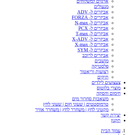
ארגזים למשלוחים
מנעולים
אביזרים ל- ADV
אביזרים ל- FORZA
אביזרים ל- N-max
אביזרים ל- PCX
אביזרים ל- T-max
אביזרים ל- X-ADV
אביזרים ל- X-max
אביזרים ל- SYM
אביזרים לרוכב
מושבים
פלסטיקה
רצועות וריאטור
תיקים
צעצועים לילדים
מוצרי בלוטוס
חימום והסקה
משאבות סחרור מים
טרמוסטטים | שעוני חום | שעוני לחץ
מקטיני לחץ | משחרר לחץ | משחרר אוויר
יצירת קשר
תקנון
עמוד הבית