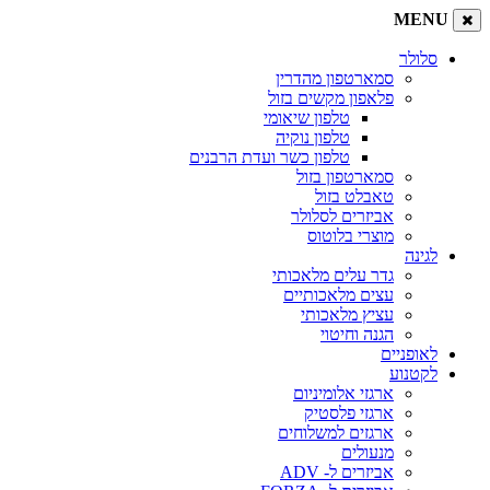
MENU
סלולר
סמארטפון מהדרין
פלאפון מקשים בזול
טלפון שיאומי
טלפון נוקיה
טלפון כשר ועדת הרבנים
סמארטפון בזול
טאבלט בזול
אביזרים לסלולר
מוצרי בלוטוס
לגינה
גדר עלים מלאכותי
עצים מלאכותיים
עציץ מלאכותי
הגנה וחיטוי
לאופניים
לקטנוע
ארגזי אלומיניום
ארגזי פלסטיק
ארגזים למשלוחים
מנעולים
אביזרים ל- ADV