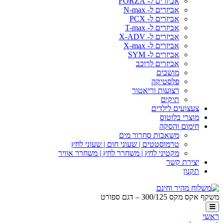
אביזרים ל- FORZA
אביזרים ל- N-max
אביזרים ל- PCX
אביזרים ל- T-max
אביזרים ל- X-ADV
אביזרים ל- X-max
אביזרים ל- SYM
אביזרים לרוכב
מושבים
פלסטיקה
רצועות וריאטור
תיקים
צעצועים לילדים
מוצרי בלוטוס
חימום והסקה
משאבות סחרור מים
טרמוסטטים | שעוני חום | שעוני לחץ
מקטיני לחץ | משחרר לחץ | משחרר אוויר
יצירת קשר
תקנון
משקף אקס מקס 300/125 – דגם ספורט
ראשי