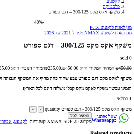
לקטנוע
פלסטיקה
משקף אקס מקס 300/125 – דגם ספורט
-48%
מגן לאגזוז לקטנוע PCX
מגן לאגזוז לקטנוע NMAX ממודל 2021 עד 2026
משקף אקס מקס 300/125 – דגם ספורט
sold
0
450.00
₪
המחיר המקורי היה: ₪450.00.
235.00
₪
המחיר הנוכחי הוא: ₪235.00.
משקף לאקס מקס דגם ספורט צבע שחור כהה מחיף את המשקף הגבוהה ולא נוח, מתאים לאקס מקס 300 וגם אקס מקס 5
הזמינו עכשיו משקף לאקס מקס קבלו משלוח חינם לכל הארץ!
1 במלאי
משקף אקס מקס 300/125 - דגם ספורט quantity
הוספה לסל
שאל אותנו
בWhatssapp
מק"ט:
XMAX-SDF-25
קטגוריות:
לקטנוע
,
אביזרים ל-
Related products