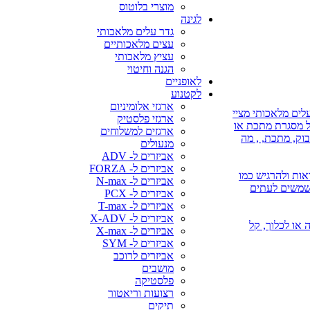
מוצרי בלוטוס
לגינה
גדר עלים מלאכותי
עצים מלאכותיים
עציץ מלאכותי
הגנה וחיטוי
לאופניים
לקטנוע
ארגזי אלומיניום
לים מלאכותי מציי
ארגזי פלסטיק
על מסגרת מתכת או
ארגזים למשלוחים
בוק, מתכת, , מה
מנעולים
אביזרים ל- ADV
אביזרים ל- FORZA
אות ולהרגיש כמו
אביזרים ל- N-max
משמשים לעתים
אביזרים ל- PCX
אביזרים ל- T-max
אביזרים ל- X-ADV
 או השקיה או לכלוך, קל
אביזרים ל- X-max
אביזרים ל- SYM
אביזרים לרוכב
מושבים
פלסטיקה
רצועות וריאטור
תיקים