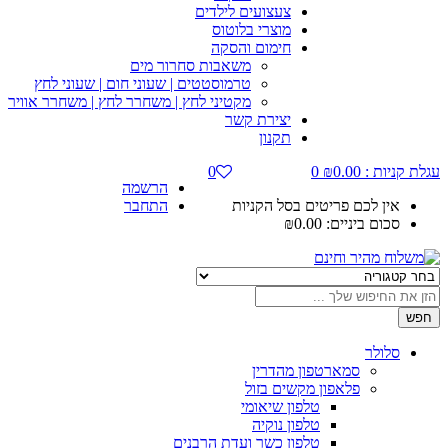
צעצועים לילדים
מוצרי בלוטוס
חימום והסקה
משאבות סחרור מים
טרמוסטטים | שעוני חום | שעוני לחץ
מקטיני לחץ | משחרר לחץ | משחרר אוויר
יצירת קשר
תקנון
עגלת קניות :
0.00
₪
0
0
הרשמה
אין לכם פריטים בסל הקניות
התחבר
סכום ביניים:
0.00
₪
חפש
סלולר
סמארטפון מהדרין
פלאפון מקשים בזול
טלפון שיאומי
טלפון נוקיה
טלפון כשר ועדת הרבנים