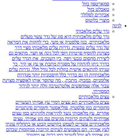
סמארטפון בזול
טאבלט בזול
אביזרים לסלולר
מוצרי בלוטוס
לגינה
גדר עלים מלאכותי
גדר עלים מלאכותית היא סוג של גדר עשוי מעלים
מלאכותיים, כגון פלסטיק או משי, כדי לחקות את המראה
של גדר עלים טבעית. גדרות עלים מלאכותי מציי דרך
מצוינת להוסיף פרטיות ויופי לכל גינה או חצר. מתאים גם
ליצירת מחסום טבעי ויפה, בין השכנים. את הגדר עלים
בדרך ניתן להתקין על מסגרת מתכת או עץ או קיר, כך
שניתן להתאים אישית בקלות לכל גודל חלל. גדרות עלים
מלאכותיות הן גם בדרך כלל חיסכוניות יותר מגדרות
אלומניום, במבוק, מתכת, , מה שהופך אותן לאופציה מצוינת
עבור אלה שמחפשים אלטרנטיבה זולה יותר לגידור
המסורתי.
עצים מלאכותיים
עצים מלאכותיים הם עצים דמויי עץ אמיתי העשויים
מחומרים כמו פלסטיק, פוליאסטר וחומרים סינתטיים
אחרים. עץ מלאכותי נועד להיראות ולהרגיש כמו עצים
אמיתיים ולעתים קרובות מגיעים עם גזע אמיתי. עצים
מלאכותיים עשויים לשמש כקישוט קבוע או כתחליף עונתי
לעץ אמיתי. הם משמשים לעתים קרובות במקומות שבהם
עץ אמיתי לא יוכל לשרוד כמו בבית או במשרד.