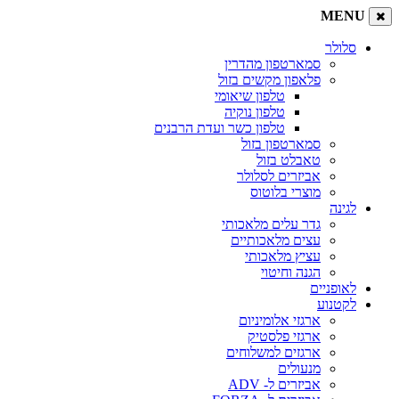
MENU
סלולר
סמארטפון מהדרין
פלאפון מקשים בזול
טלפון שיאומי
טלפון נוקיה
טלפון כשר ועדת הרבנים
סמארטפון בזול
טאבלט בזול
אביזרים לסלולר
מוצרי בלוטוס
לגינה
גדר עלים מלאכותי
עצים מלאכותיים
עציץ מלאכותי
הגנה וחיטוי
לאופניים
לקטנוע
ארגזי אלומיניום
ארגזי פלסטיק
ארגזים למשלוחים
מנעולים
אביזרים ל- ADV