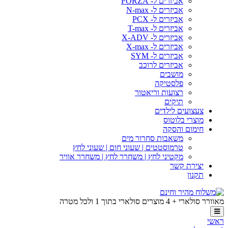
אביזרים ל- FORZA
אביזרים ל- N-max
אביזרים ל- PCX
אביזרים ל- T-max
אביזרים ל- X-ADV
אביזרים ל- X-max
אביזרים ל- SYM
אביזרים לרוכב
מושבים
פלסטיקה
רצועות וריאטור
תיקים
צעצועים לילדים
מוצרי בלוטוס
חימום והסקה
משאבות סחרור מים
טרמוסטטים | שעוני חום | שעוני לחץ
מקטיני לחץ | משחרר לחץ | משחרר אוויר
יצירת קשר
תקנון
מאוורר סולארי + 4 מוצרים סולארי בתוך 1 ולכל מטרה
ראשי