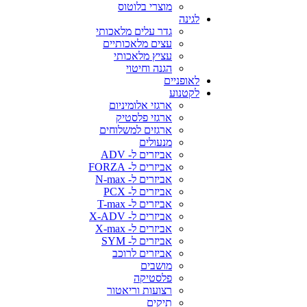
מוצרי בלוטוס
לגינה
גדר עלים מלאכותי
עצים מלאכותיים
עציץ מלאכותי
הגנה וחיטוי
לאופניים
לקטנוע
ארגזי אלומיניום
ארגזי פלסטיק
ארגזים למשלוחים
מנעולים
אביזרים ל- ADV
אביזרים ל- FORZA
אביזרים ל- N-max
אביזרים ל- PCX
אביזרים ל- T-max
אביזרים ל- X-ADV
אביזרים ל- X-max
אביזרים ל- SYM
אביזרים לרוכב
מושבים
פלסטיקה
רצועות וריאטור
תיקים