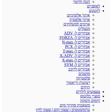
הגנה וחיטוי
לאופניים
לקטנוע
ארגזי אלומיניום
ארגזי פלסטיק
ארגזים למשלוחים
מנעולים
אביזרים ל- ADV
אביזרים ל- FORZA
אביזרים ל- N-max
אביזרים ל- PCX
אביזרים ל- T-max
אביזרים ל- X-ADV
אביזרים ל- X-max
אביזרים ל- SYM
אביזרים לרוכב
מושבים
פלסטיקה
רצועות וריאטור
תיקים
צעצועים לילדים
מוצרי בלוטוס
חימום והסקה
משאבות סחרור מים
טרמוסטטים | שעוני חום | שעוני לחץ