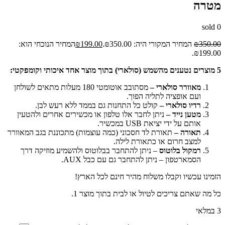
מטרה
sold
0
350.00
₪
המחיר המקורי היה: ₪350.00.
199.00
₪
המחיר הנוכחי הוא:
₪199.00.
5 מוצרים נטענים מהשמש (סולארי) בתוך מוצר אחד איכותי וקומפקטי:
מאוורר סולארי –
מסתובב אוטומטי 180 מעלות מתאים לשולחן
ועם אופציה לתליה הפוך.
רדיו סולארי –
קולט כל התחנות גם בממד ללא רעש לבן.
מטען נייד –
ניתן לחבר אלו טלפון או מכשירים אחרים ולהטעין
אותם על ידי יציאת USB במכשיר.
תאורה –
תאורת לד חסכוני (כמה עוצמות) מתכוננת בגב המאוורר
למצב חרום או כתאורת לילה.
רמקול בלוטוס
– ניתן להתחבר בבלוטוס ולהשמיע מוזיקה דרך
הסמארטפון – ניתן להתחבר גם עם כבל AUX.
הזמינו עכשיו וקבלו משלוח מהיר חינם לכל הארץ!
כל מה שאתם צריכים לטיול או לבית בתוך מוצר 1.
3 במלאי