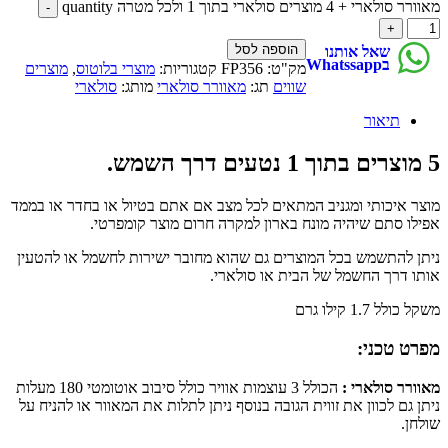
מאוורר סולארי + 4 מוצרים סולארי בתוך 1 ולכל מטרה quantity
הוספה לסל
שאל אותנו
בWhatssapp
מק"ט:
FP356
קטגוריות:
מוצרי בלוטוס
,
מוצרים
שווים
תג:
מאוורר סולארי
מותג:
סולארי
תיאור
5 מוצרים בתוך 1 נטעים דרך השמש.
מוצר איכותי ומגניב המתאים לכל מצב אם אתם בטיול או בחדר או בממד
אפילו סתם שיהיה מונח בארון למקרה חרום מוצר קומפרטי.
ניתן להתשמש בכל המוצרים גם שהוא מחובר ישירות לחשמל או להטעין
אותו דרך החשמל של הבית או סולארי.
משקל כולל 1.7 קילו גרם
מפרט טכני:
מאוורר סולארי :
הכולל 3 עוצמות אוויר כולל סיבוב אוטומטי 180 מעלות
ניתן גם לכוון את זווית הגובה בנוסף ניתן לתלות את המאוור או להניח על
שולחן.