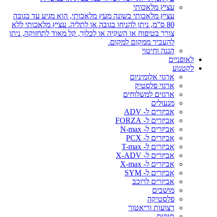
עציץ מלאכותי
עציץ מלאכותי בשונה מעץ מלאכותי, הוא מגיע עד כגובה
80 ס”מ, ניתן להניחו בגובה או לתליה. עציץ מלאכותי ללא
צורך בטיפוח או השקיה או לכלוך, קל מאוד לתחזוקה, ניתן
להעביר ממקום למקום.
הגנה וחיטוי
לאופניים
לקטנוע
ארגזי אלומיניום
ארגזי פלסטיק
ארגזים למשלוחים
מנעולים
אביזרים ל- ADV
אביזרים ל- FORZA
אביזרים ל- N-max
אביזרים ל- PCX
אביזרים ל- T-max
אביזרים ל- X-ADV
אביזרים ל- X-max
אביזרים ל- SYM
אביזרים לרוכב
מושבים
פלסטיקה
רצועות וריאטור
תיקים