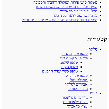
משלוח סושי פירות ושוקולד רחובות והסביבה.
קניית טלפונים חדשים או משומשים במזומן
הכל על קיר ירוק מלאכותי
כל מה שחשוב לדעת על ה מלח
חמאת בוטנים טבעית ומשובחת – מבית פרוטי סטייל
קטגוריות
סלולר
סמארטפון מהדרין
פלאפון מקשים בזול
טלפון שיאומי
טלפון נוקיה
טלפון כשר ועדת הרבנים
סמארטפון בזול
טאבלט בזול
אביזרים לסלולר
מוצרי בלוטוס
לגינה
גדר עלים מלאכותי
עצים מלאכותיים
עציץ מלאכותי