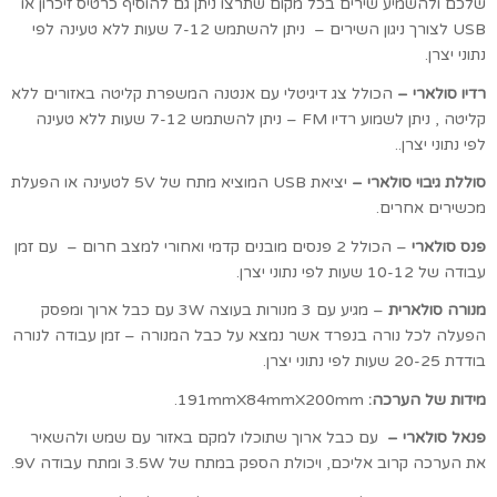
שלכם ולהשמיע שירים בכל מקום שתרצו ניתן גם להוסיף כרטיס זיכרון או
USB לצורך ניגון השירים – ניתן להשתמש 7-12 שעות ללא טעינה לפי
נתוני יצרן.
רדיו סולארי –
הכולל צג דיגיטלי עם אנטנה המשפרת קליטה באזורים ללא
קליטה , ניתן לשמוע רדיו FM – ניתן להשתמש 7-12 שעות ללא טעינה
לפי נתוני יצרן..
סוללת גיבוי סולארי –
יציאת USB המוציא מתח של 5V לטעינה או הפעלת
מכשירים אחרים.
פנס סולארי
– הכולל 2 פנסים מובנים קדמי ואחורי למצב חרום – עם זמן
עבודה של 10-12 שעות לפי נתוני יצרן.
מנורה סולארית
– מגיע עם 3 מנורות בעוצה 3W עם כבל ארוך ומפסק
הפעלה לכל נורה בנפרד אשר נמצא על כבל המנורה – זמן עבודה לנורה
בודדת 20-25 שעות לפי נתוני יצרן.
מידות של הערכה:
191mmX84mmX200mm.
פנאל סולארי –
עם כבל ארוך שתוכלו למקם באזור עם שמש ולהשאיר
את הערכה קרוב אליכם, ויכולת הספק במתח של 3.5W ומתח עבודה 9V.