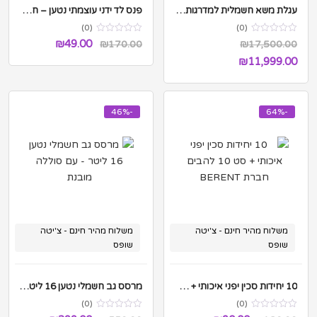
עגלת משא חשמלית למדרגות עד משקל 150Kg
פנס לד ידני עוצמתי נטען – חזק מאוד
(0)
(0)
המחיר
המחיר
המחיר
₪
49.00
₪
170.00
₪
17,500.00
המחיר
המקורי
המקורי
הנוכחי
₪
11,999.00
היה:
הנוכחי
היה:
הוא:
הוא:
₪17,500.00.
₪170.00.
₪49.00.
-46%
-64%
₪11,999.00.
משלוח מהיר חינם - צ'יטה
משלוח מהיר חינם - צ'יטה
שופס
שופס
10 יחידות סכין יפני איכותי + סט 10 להבים חברת BERENT
מרסס גב חשמלי נטען 16 ליטר – עם סוללה מובנת
(0)
(0)