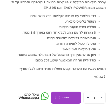
המקורי
הנוכחי
ערכה סולארית הכוללת 7 פונקציות במוצר 1 קומפקטי וחסכוני על ידי
השמש מבית EASY POWER דגם EP-395:
היה:
הוא:
₪400.00.
₪175.00.
רדיו סולארי עם אנטנה לקליטה בכל תנאי שטח.
רמקול בלוטוס סולארי.
סוללה ניידת נטענת סולארי.
3 מנורות לד עם מתג לכל אחד וחוט באורך 1.5 מטר.
פנס תאורת לד קדמי לתאורה קטנה.
פנס לד כפול לתאורה חזרה.
פנאל סולארי 9V-3.5W.
ניתן גם להטען דרך החשמל של הבית ולהשתמש בשטח.
כולל ידית אחיזה המאפשר שינוע לכל מקום!
הזמינו עכשיו את הערכה וקבלו משלוח מהיר חינם לכל הארץ!
3 במלאי
שאל אותנו
ערכה
בWhatssapp
הוספה לסל
סולארית:
רמקול