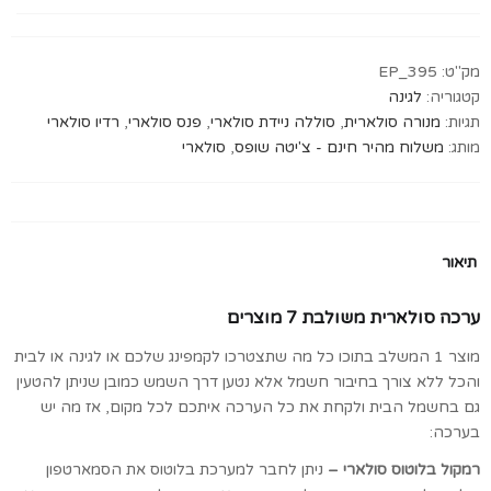
בלוטוס+רדיו+סוללה
ניידת+
3
מק"ט:
EP_395
מנורות+
קטגוריה:
לגינה
2
תגיות:
מנורה סולארית
,
סוללה ניידת סולארי
,
פנס סולארי
,
רדיו סולארי
פנסים
מותג:
משלוח מהיר חינם - צ'יטה שופס
,
סולארי
quantity
תיאור
ערכה סולארית משולבת 7 מוצרים
מוצר 1 המשלב בתוכו כל מה שתצטרכו לקמפינג שלכם או לגינה או לבית
והכל ללא צורך בחיבור חשמל אלא נטען דרך השמש כמובן שניתן להטעין
גם בחשמל הבית ולקחת את כל הערכה איתכם לכל מקום, אז מה יש
בערכה:
רמקול בלוטוס סולארי –
ניתן לחבר למערכת בלוטוס את הסמארטפון