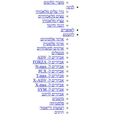
מוצרי בלוטוס
לגינה
גדר עלים מלאכותי
עצים מלאכותיים
עציץ מלאכותי
הגנה וחיטוי
לאופניים
לקטנוע
ארגזי אלומיניום
ארגזי פלסטיק
ארגזים למשלוחים
מנעולים
אביזרים ל- ADV
אביזרים ל- FORZA
אביזרים ל- N-max
אביזרים ל- PCX
אביזרים ל- T-max
אביזרים ל- X-ADV
אביזרים ל- X-max
אביזרים ל- SYM
אביזרים לרוכב
מושבים
פלסטיקה
רצועות וריאטור
תיקים