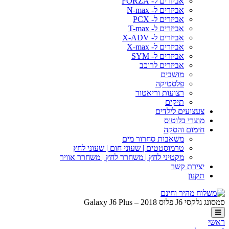
אביזרים ל- FORZA
אביזרים ל- N-max
אביזרים ל- PCX
אביזרים ל- T-max
אביזרים ל- X-ADV
אביזרים ל- X-max
אביזרים ל- SYM
אביזרים לרוכב
מושבים
פלסטיקה
רצועות וריאטור
תיקים
צעצועים לילדים
מוצרי בלוטוס
חימום והסקה
משאבות סחרור מים
טרמוסטטים | שעוני חום | שעוני לחץ
מקטיני לחץ | משחרר לחץ | משחרר אוויר
יצירת קשר
תקנון
 פלוס 2018 – Galaxy J6 Plus