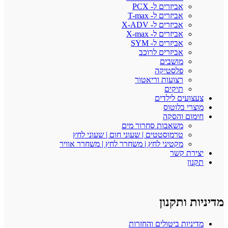
אביזרים ל- PCX
אביזרים ל- T-max
אביזרים ל- X-ADV
אביזרים ל- X-max
אביזרים ל- SYM
אביזרים לרוכב
מושבים
פלסטיקה
רצועות וריאטור
תיקים
צעצועים לילדים
מוצרי בלוטוס
חימום והסקה
משאבות סחרור מים
טרמוסטטים | שעוני חום | שעוני לחץ
מקטיני לחץ | משחרר לחץ | משחרר אוויר
יצירת קשר
תקנון
יות ותקנון
מדיניות ביטולים והחזרות