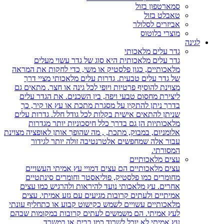
סמארטפון בזול
טאבלט בזול
אביזרים לסלולר
מוצרי בלוטוס
לגינה
גדר עלים מלאכותי
גדר עלים מלאכותית היא סוג של גדר עשוי מעלים
מלאכותיים, כגון פלסטיק או משי, כדי לחקות את המראה
של גדר עלים טבעית. גדרות עלים מלאכותי מציי דרך
מצוינת להוסיף פרטיות ויופי לכל גינה או חצר. מתאים גם
ליצירת מחסום טבעי ויפה, בין השכנים. את הגדר עלים
בדרך ניתן להתקין על מסגרת מתכת או עץ או קיר, כך
שניתן להתאים אישית בקלות לכל גודל חלל. גדרות עלים
מלאכותיות הן גם בדרך כלל חיסכוניות יותר מגדרות
אלומניום, במבוק, מתכת, , מה שהופך אותן לאופציה מצוינת
עבור אלה שמחפשים אלטרנטיבה זולה יותר לגידור
המסורתי.
עצים מלאכותיים
עצים מלאכותיים הם עצים דמויי עץ אמיתי העשויים
מחומרים כמו פלסטיק, פוליאסטר וחומרים סינתטיים
אחרים. עץ מלאכותי נועד להיראות ולהרגיש כמו עצים
אמיתיים ולעתים קרובות מגיעים עם גזע אמיתי. עצים
מלאכותיים עשויים לשמש כקישוט קבוע או כתחליף עונתי
לעץ אמיתי. הם משמשים לעתים קרובות במקומות שבהם
עץ אמיתי לא יוכל לשרוד כמו בבית או במשרד.