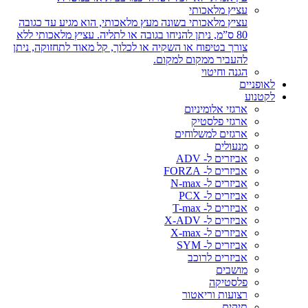
עציץ מלאכותי
עציץ מלאכותי בשונה מעץ מלאכותי, הוא מגיע עד כגובה
80 ס”מ, ניתן להניחו בגובה או לתליה. עציץ מלאכותי ללא
צורך בטיפוח או השקיה או לכלוך, קל מאוד לתחזוקה, ניתן
להעביר ממקום למקום.
הגנה וחיטוי
לאופניים
לקטנוע
ארגזי אלומיניום
ארגזי פלסטיק
ארגזים למשלוחים
מנעולים
אביזרים ל- ADV
אביזרים ל- FORZA
אביזרים ל- N-max
אביזרים ל- PCX
אביזרים ל- T-max
אביזרים ל- X-ADV
אביזרים ל- X-max
אביזרים ל- SYM
אביזרים לרוכב
מושבים
פלסטיקה
רצועות וריאטור
תיקים