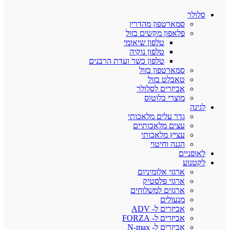
סלולר
סמארטפון מהדרין
פלאפון מקשים בזול
טלפון שיאומי
טלפון נוקיה
טלפון כשר ועדת הרבנים
סמארטפון בזול
טאבלט בזול
אביזרים לסלולר
מוצרי בלוטוס
לגינה
גדר עלים מלאכותי
עצים מלאכותיים
עציץ מלאכותי
הגנה וחיטוי
לאופניים
לקטנוע
ארגזי אלומיניום
ארגזי פלסטיק
ארגזים למשלוחים
מנעולים
אביזרים ל- ADV
אביזרים ל- FORZA
אביזרים ל- N-max