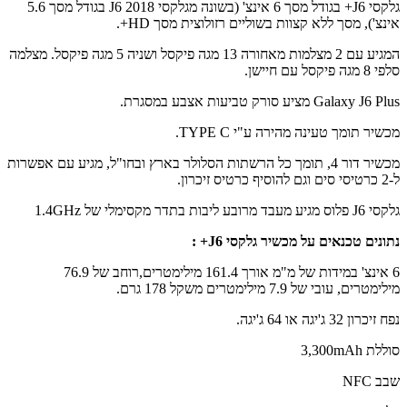
גלקסי J6+ בגודל מסך 6 אינצ' (בשונה מגלקסי J6 2018 בגודל מסך 5.6
), מסך ללא קצוות בשוליים רזולוצית מסך HD+.
המגיע עם 2 מצלמות מאחורה 13 מגה פיקסל ושניה 5 מגה פיקסל. מצלמה
שן.
G מציע סורק טביעות אצבע במסגרת.
תומך טעינה מהירה ע"י TYPE C.
מכשיר דור 4, תומך כל הרשתות הסלולר בארץ ובחו"ל, מגיע עם אפשרות
סימלי של 1.4GHz
ם טכנאים על מכשיר גלקסי J6+ :
6 אינצ' במידות של מ"מ אורך 161.4 מילימטרים,רוחב של 76.9
עובי של 7.9 מילימטרים משקל 178 גרם.
'יגה או 64 ג'יגה.
3,30