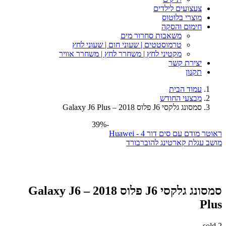
צעצועים לילדים
מוצרי בלוטוס
חימום והסקה
משאבות סחרור מים
טרמוסטטים | שעוני חום | שעוני לחץ
מקטיני לחץ | משחרר לחץ | משחרר אוויר
יצירת קשר
תקנון
עמוד הבית
מבצעי החודש
סמסונג גלקסי J6 פלוס 2018 – Galaxy J6 Plus
-39%
מודם עם סים דור 4 - Huawei
 עגלת קארטינג להוברבורד
סמסונג גלקסי J6 פלוס 2018 – Galaxy J6
P
s