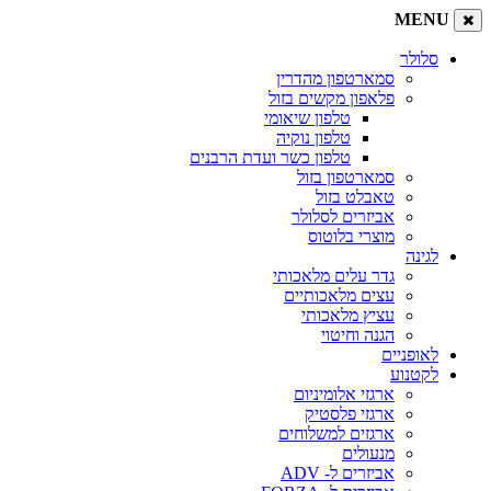
MENU
סלולר
סמארטפון מהדרין
פלאפון מקשים בזול
טלפון שיאומי
טלפון נוקיה
טלפון כשר ועדת הרבנים
סמארטפון בזול
טאבלט בזול
אביזרים לסלולר
מוצרי בלוטוס
לגינה
גדר עלים מלאכותי
עצים מלאכותיים
עציץ מלאכותי
הגנה וחיטוי
לאופניים
לקטנוע
ארגזי אלומיניום
ארגזי פלסטיק
ארגזים למשלוחים
מנעולים
אביזרים ל- ADV