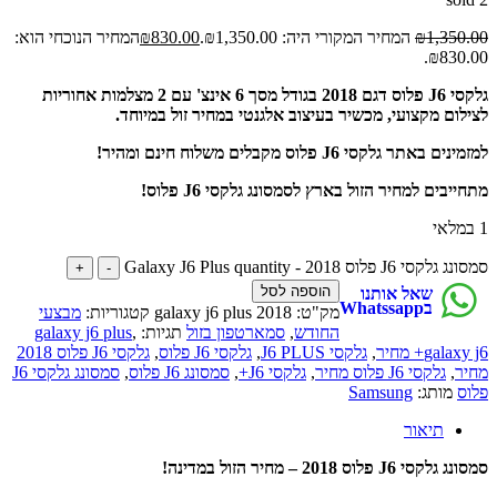
1,35
₪
המחיר המקורי היה: ₪1,350.00.
830.00
₪
המחיר הנוכחי הוא:
₪83
גלקסי J6 פלוס דגם 2018 בגודל מסך 6 אינצ' עם 2 מצלמות אחוריות
ם מקצועי, מכשיר בעיצוב אלגנטי במחיר זול במיוחד.
תר גלקסי J6 פלוס מקבלים משלוח חינם ומהיר!
ים למחיר הזול בארץ לסמסונג גלקסי J6 פלוס!
וס 2018 - Galaxy J6 Plus quantity
הוספה לסל
שאל אותנו
בWhatssapp
מק"ט:
galaxy j6 plus 2018
קטגוריות:
מבצעי
החודש
,
סמארטפון בזול
תגיות:
,
galaxy j6 plus
g+ מחיר
,
גלקסי J6 PLUS
,
גלקסי J6 פלוס
,
גלקסי J6 פלוס 2018
,
גלקסי J6 פלוס מחיר
,
גלקסי J6+
,
סמסונג J6 פלוס
,
סמסונג גלקסי J6
מותג:
Samsung
תיאור
פלוס 2018 – מחיר הזול במדינה!