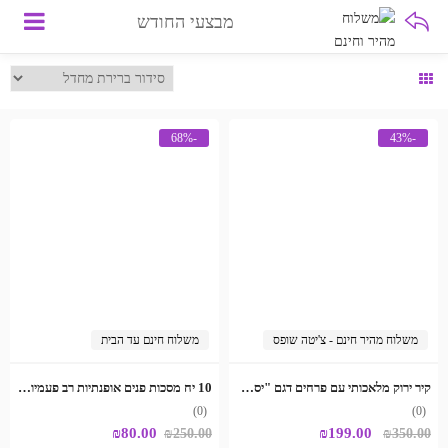
מבצעי החודש
-68%
-43%
משלוח מהיר חינם - צ'יטה שופס
משלוח חינם עד הבית
קיר ירוק מלאכותי עם פרחים דגם "יסמין"
10 יח מסכות פנים אופנתיות רב פעמיות ניתן לשטוף ולכבס
(0)
(0)
המחיר
המחיר
₪
80.00
₪
199.00
₪
250.00
₪
350.00