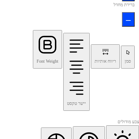
ברירת מחדל
סמן
ריווח אותיות
Font Weight
יישר טקסט
צבע מודולים