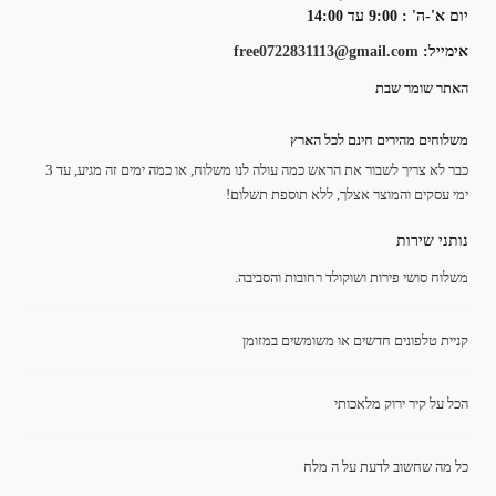
יום א'-ה' : 9:00 עד 14:00
אימייל:
free0722831113@gmail.com
האתר שומר שבת
משלוחים מהירים חינם לכל הארץ
כבר לא צריך לשבור את הראש כמה עולה לנו משלוח, או כמה ימים זה מגיע, עד 3
ימי עסקים והמוצר אצלך, ללא תוספת תשלום!
נותני שירות
משלוח סושי פירות ושוקולד רחובות והסביבה.
קניית טלפונים חדשים או משומשים במזומן
הכל על קיר ירוק מלאכותי
כל מה שחשוב לדעת על ה מלח