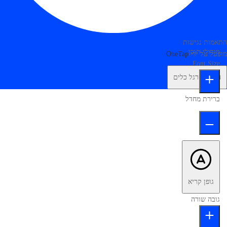
התאמות נגישות
מודולי תוכן
מופעל על ידי
OneTap
Font Size
הסתר סרגל כלים
ברירת מחדל
גופן קריא
גובה שורה