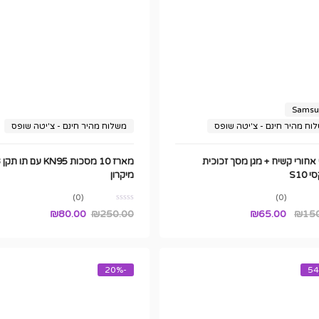
Samsu
וח מהיר חינם - צ'יטה שופס
משלוח מהיר חינם - צ'יטה שופס
 אחורי קשיח + מגן מסך זכוכית
מא
 S10
מיקרון
(0)
(0)
המחיר
המחיר
₪
80.00
₪
250.00
₪
65.00
₪
15
המקורי
הנוכחי
היה:
הוא:
₪65.00.
₪150.00.
-20%