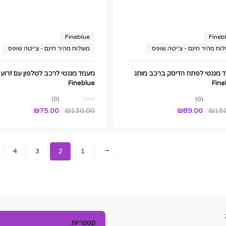
Fineblue
Fineb
וח מהיר חינם - צ'יטה שופס
משלוח מהיר חינם - צ'יטה שופס
 מגנטי לפתח הדיסק ברכב מותג
מעמד מגנטי לרכב לטלפון עם זרוע
Fineblue
Fine
(0)
(0)
המחיר
המחיר
המחיר
המחיר
₪
75.00
₪
130.00
₪
89.00
₪
15
המקורי
הנוכחי
המקורי
הנוכחי
היה:
הוא:
היה:
הוא:
₪75.00.
₪130.00.
₪89.00.
₪150.00.
4
3
2
1
←
קטגוריות