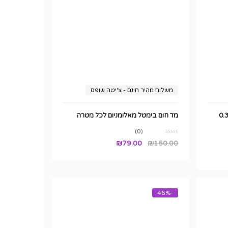
משלוח מהיר חינם - צ'יטה שופס
רז 10 מסכות KN95 עם תו תקן 0.3
מד חום בימטל מאלומניום לכל מטרה
(0)
המחיר
המחיר
₪
79.00
₪
150.00
המקורי
הנוכחי
היה:
הוא:
₪79.00.
₪150.00.
-46%