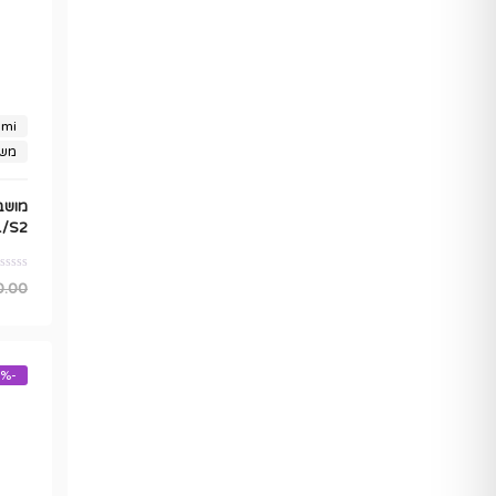
omi
משל
S1/S2 + מוט
0.00
-41%