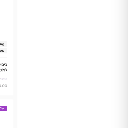
ng
משל
כיסוי
לגלקסי
0.00
-54%