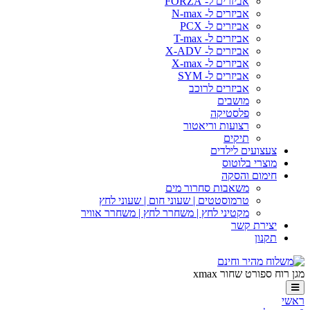
אביזרים ל- FORZA
אביזרים ל- N-max
אביזרים ל- PCX
אביזרים ל- T-max
אביזרים ל- X-ADV
אביזרים ל- X-max
אביזרים ל- SYM
אביזרים לרוכב
מושבים
פלסטיקה
רצועות וריאטור
תיקים
צעצועים לילדים
מוצרי בלוטוס
חימום והסקה
משאבות סחרור מים
טרמוסטטים | שעוני חום | שעוני לחץ
מקטיני לחץ | משחרר לחץ | משחרר אוויר
יצירת קשר
תקנון
מגן רוח ספורט שחור xmax
ראשי