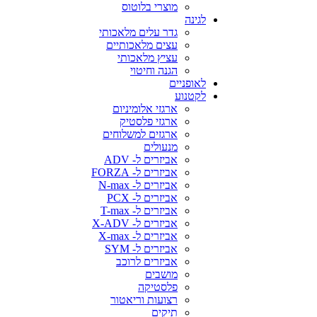
מוצרי בלוטוס
לגינה
גדר עלים מלאכותי
עצים מלאכותיים
עציץ מלאכותי
הגנה וחיטוי
לאופניים
לקטנוע
ארגזי אלומיניום
ארגזי פלסטיק
ארגזים למשלוחים
מנעולים
אביזרים ל- ADV
אביזרים ל- FORZA
אביזרים ל- N-max
אביזרים ל- PCX
אביזרים ל- T-max
אביזרים ל- X-ADV
אביזרים ל- X-max
אביזרים ל- SYM
אביזרים לרוכב
מושבים
פלסטיקה
רצועות וריאטור
תיקים