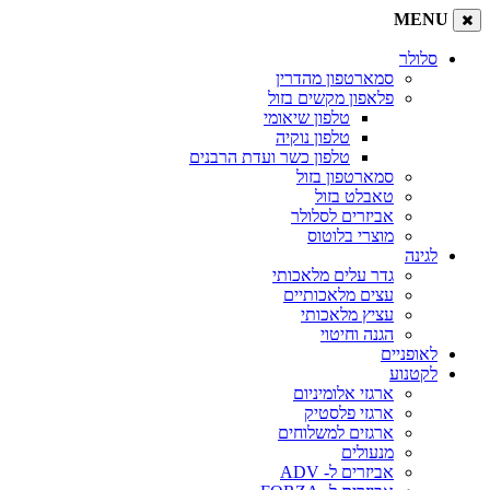
MENU
סלולר
סמארטפון מהדרין
פלאפון מקשים בזול
טלפון שיאומי
טלפון נוקיה
טלפון כשר ועדת הרבנים
סמארטפון בזול
טאבלט בזול
אביזרים לסלולר
מוצרי בלוטוס
לגינה
גדר עלים מלאכותי
עצים מלאכותיים
עציץ מלאכותי
הגנה וחיטוי
לאופניים
לקטנוע
ארגזי אלומיניום
ארגזי פלסטיק
ארגזים למשלוחים
מנעולים
אביזרים ל- ADV