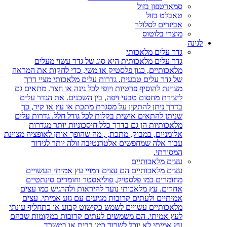
סמארטפון בזול
טאבלט בזול
אביזרים לסלולר
מוצרי בלוטוס
לגינה
גדר עלים מלאכותי
גדר עלים מלאכותית היא סוג של גדר עשוי מעלים
מלאכותיים, כגון פלסטיק או משי, כדי לחקות את המראה
של גדר עלים טבעית. גדרות עלים מלאכותי מציי דרך
מצוינת להוסיף פרטיות ויופי לכל גינה או חצר. מתאים גם
ליצירת מחסום טבעי ויפה, בין השכנים. את הגדר עלים
בדרך ניתן להתקין על מסגרת מתכת או עץ או קיר, כך
שניתן להתאים אישית בקלות לכל גודל חלל. גדרות עלים
מלאכותיות הן גם בדרך כלל חיסכוניות יותר מגדרות
אלומניום, במבוק, מתכת, , מה שהופך אותן לאופציה מצוינת
עבור אלה שמחפשים אלטרנטיבה זולה יותר לגידור
המסורתי.
עצים מלאכותיים
עצים מלאכותיים הם עצים דמויי עץ אמיתי העשויים
מחומרים כמו פלסטיק, פוליאסטר וחומרים סינתטיים
אחרים. עץ מלאכותי נועד להיראות ולהרגיש כמו עצים
אמיתיים ולעתים קרובות מגיעים עם גזע אמיתי. עצים
מלאכותיים עשויים לשמש כקישוט קבוע או כתחליף עונתי
לעץ אמיתי. הם משמשים לעתים קרובות במקומות שבהם
עץ אמיתי לא יוכל לשרוד כמו בבית או במשרד.