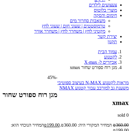
צעצועים לילדים
מוצרי בלוטוס
חימום והסקה
משאבות סחרור מים
טרמוסטטים | שעוני חום | שעוני לחץ
מקטיני לחץ | משחרר לחץ | משחרר אוויר
יצירת קשר
תקנון
עמוד הבית
לקטנוע
אביזרים ל- X-max
מגן רוח ספורט שחור xmax
-45%
מראות לקטנוע N-MAX בעיצוב ספוטיבי
משענת גב למורכב עבור קטנוע NMAX
מגן רוח ספורט שחור
xmax
sold
0
360.00
₪
המחיר המקורי היה: ₪360.00.
199.00
₪
המחיר הנוכחי הוא:
₪199.00.