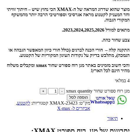
מוצר שהוא שדרוג המראה של ה-XMAX הכי נחוץ שיש – חיתוך זוויתי
וחד המעניק לקטנוע מראה אגרסיבי וספורטיבי הרבה יותר מהמשקף
המקורי הגבוה.
מתאים למודל 2023,2024,2025,2026.
צבע שחור כהה.
התקנה קלה – חורי הכנה לברגים (כולל חורי כיוון המאפשר הגבהה או
הנמכה), מתלבש בדיוק על נקודות העיגון המקוריות של הקטנוע.
והכי חשוב מזמינים באתר מגן רוח ספורט שחור xmax ומקבלים משלוח
מהיר חינם לכל הארץ!
4 במלאי
מגן רוח ספורט שחור xmax quantity
הוספה לסל
שאל אותנו
בWhatssapp
מק"ט:
XMAX-23423
קטגוריות:
לקטנוע
,
אביזרים ל- X-max
תיאור
יתרונות של מגן רוח ספורט XMAX: