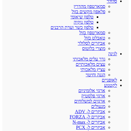
סלולר
סמארטפון מהדרין
פלאפון מקשים בזול
טלפון שיאומי
טלפון נוקיה
טלפון כשר ועדת הרבנים
סמארטפון בזול
טאבלט בזול
אביזרים לסלולר
מוצרי בלוטוס
לגינה
גדר עלים מלאכותי
עצים מלאכותיים
עציץ מלאכותי
הגנה וחיטוי
לאופניים
לקטנוע
ארגזי אלומיניום
ארגזי פלסטיק
ארגזים למשלוחים
מנעולים
אביזרים ל- ADV
אביזרים ל- FORZA
אביזרים ל- N-max
אביזרים ל- PCX