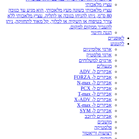
עציץ מלאכותי
עציץ מלאכותי בשונה מעץ מלאכותי, הוא מגיע עד כגובה
80 ס”מ, ניתן להניחו בגובה או לתליה. עציץ מלאכותי ללא
צורך בטיפוח או השקיה או לכלוך, קל מאוד לתחזוקה, ניתן
להעביר ממקום למקום.
הגנה וחיטוי
לאופניים
לקטנוע
ארגזי אלומיניום
ארגזי פלסטיק
ארגזים למשלוחים
מנעולים
אביזרים ל- ADV
אביזרים ל- FORZA
אביזרים ל- N-max
אביזרים ל- PCX
אביזרים ל- T-max
אביזרים ל- X-ADV
אביזרים ל- X-max
אביזרים ל- SYM
אביזרים לרוכב
מושבים
פלסטיקה
רצועות וריאטור
תיקים