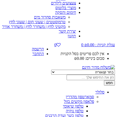
צעצועים לילדים
מוצרי בלוטוס
חימום והסקה
משאבות סחרור מים
טרמוסטטים | שעוני חום | שעוני לחץ
מקטיני לחץ | משחרר לחץ | משחרר אוויר
יצירת קשר
תקנון
עגלת קניות :
0.00
₪
0
0
הרשמה
אין לכם פריטים בסל הקניות
התחבר
סכום ביניים:
0.00
₪
חפש
סלולר
סמארטפון מהדרין
פלאפון מקשים בזול
טלפון שיאומי
טלפון נוקיה
טלפון כשר ועדת הרבנים