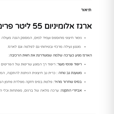
תיאור
ארגז אלומיניום 55 ליטר פרימיום דגם ArmourX
גימור חיצוני מחוספס ועמיד למים, המספק הגנה מעולה מ
מנגנון נעילה מרכזי ובטיחותי גם לפלטה וגם לארגז.
הארגז מגיע כערכה שלמה שמשדרגת את חווית הרכיבה:
ריפוד פנימי מעור:
ריפוד רך המונע שריטות של הפריטים 
משענת גב נוחה :
כרית גב חיצונית הניתנת להתקנה, המס
בסיס שחרור מהיר:
פלטת בסיס חזקה מפלדת פחמן המא
אביזרי התקנה:
ערכה מלאה של ברגים, מפתחות וכלי התק