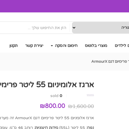
 לילדים
מוצרי בלוטוס
חימום והסקה
יצירת קשר
תקנון
ארגז אלומיניום 55 ליטר פרימיום דגם ArmourX
sold
0
המחיר
המחיר
₪
800.00
₪
1,600.00
המקורי
הנוכחי
ארגז אלומניום 55 ליטר פרימיום דגם ArmourX זה מערכת אחסון טקטית
היה:
הוא:
נפח:
55
ליטר (55L)
מידות חיצוניות:
רוחב
46
ס"מ, עומק