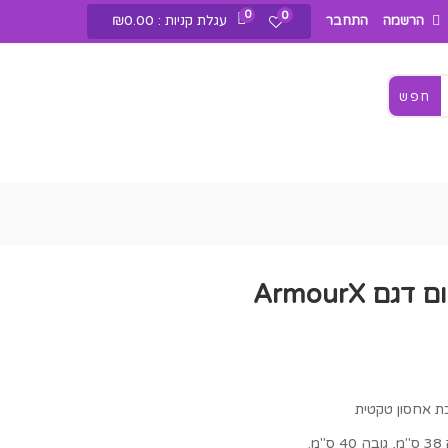
0
0
עגלת קניות :
0.00
₪
הרשמה
התחבר
חפש
38
ס"מ, גובה 40 ס"מ.