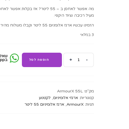
₪800.00.
₪1,600.00.
מה אפשר לאחסן ב – 55 ליטר? אז בקל
מעיל רכיבה וציוד היקפי.
הזמינו עכשיו ארגז אלומניום 55 ליטר וקבלו משלוח מהיר חינם!
3 במלאי
שאל 
ארגז
בWhatssapp
הוספה לסל
אלומיניום
55
ליטר
פרימיום
דגם
מק"ט:
ArmourX 55L
ArmourX
קטגוריות:
ארגזי אלומיניום
,
לקטנוע
quantity
תגיות:
ArmourX
,
ארגז אלומיניום 55 ליטר