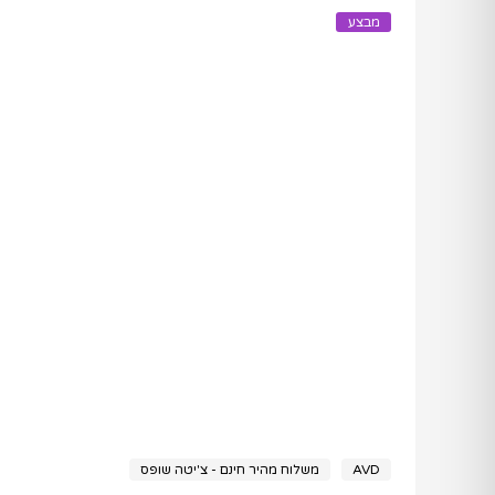
מבצע
AVD
משלוח מהיר חינם - צ'יטה שופס