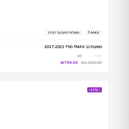
T-MAX
משלוח חינם עד הבית
משענת גב TMAX מודל 2017-2021
(0)
המחיר
המחיר
₪
799.00
₪
1,300.00
המקורי
הנוכחי
היה:
הוא:
₪799.00.
₪1,300.00.
-41%