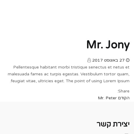
Mr. Jony
Posted
27 באוגוסט 2017
on
Pellentesque habitant morbi tristique senectus et netus et
malesuada fames ac turpis egestas. Vestibulum tortor quam,
feugiat vitae, ultricies eget. The point of using Lorem Ipsum.
Share:
Previous
הקודם
ניווט
Mr. Peter
post:
יצירת קשר