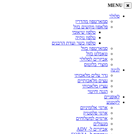
MENU
סלולר
סמארטפון מהדרין
פלאפון מקשים בזול
טלפון שיאומי
טלפון נוקיה
טלפון כשר ועדת הרבנים
סמארטפון בזול
טאבלט בזול
אביזרים לסלולר
מוצרי בלוטוס
לגינה
גדר עלים מלאכותי
עצים מלאכותיים
עציץ מלאכותי
הגנה וחיטוי
לאופניים
לקטנוע
ארגזי אלומיניום
ארגזי פלסטיק
ארגזים למשלוחים
מנעולים
אביזרים ל- ADV