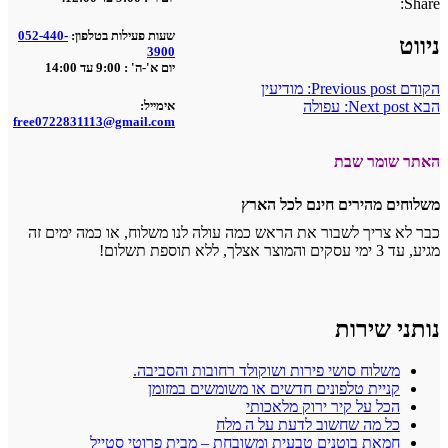
Share:
שעות פעילות בטלפון:
052-440-
ניווט
3900
יום א'-ה' : 9:00 עד 14:00
הקודם
Previous post:
מודיעין
הבא
Next post:
עפולה
אימייל:
free0722831113@gmail.com
האתר שומר שבת
משלוחים מהירים חינם לכל הארץ
כבר לא צריך לשבור את הראש כמה עולה לנו משלוח, או כמה ימים זה
מגיע, עד 3 ימי עסקים והמוצר אצלך, ללא תוספת תשלום!
נותני שירות
משלוח סושי פירות ושוקולד רחובות והסביבה.
קניית טלפונים חדשים או משומשים במזומן
הכל על קיר ירוק מלאכותי
כל מה שחשוב לדעת על ה מלח
חמאת בוטנים טבעית ומשובחת – מבית פרוטי סטייל