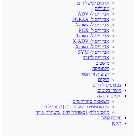
ארגזים למשלוחים
מנעולים
אביזרים ל- ADV
אביזרים ל- FORZA
אביזרים ל- N-max
אביזרים ל- PCX
אביזרים ל- T-max
אביזרים ל- X-ADV
אביזרים ל- X-max
אביזרים ל- SYM
אביזרים לרוכב
מושבים
פלסטיקה
רצועות וריאטור
תיקים
צעצועים לילדים
מוצרי בלוטוס
חימום והסקה
משאבות סחרור מים
טרמוסטטים | שעוני חום | שעוני לחץ
מקטיני לחץ | משחרר לחץ | משחרר אוויר
יצירת קשר
תקנון