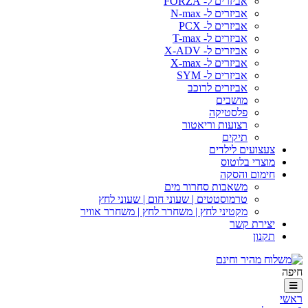
אביזרים ל- FORZA
אביזרים ל- N-max
אביזרים ל- PCX
אביזרים ל- T-max
אביזרים ל- X-ADV
אביזרים ל- X-max
אביזרים ל- SYM
אביזרים לרוכב
מושבים
פלסטיקה
רצועות וריאטור
תיקים
צעצועים לילדים
מוצרי בלוטוס
חימום והסקה
משאבות סחרור מים
טרמוסטטים | שעוני חום | שעוני לחץ
מקטיני לחץ | משחרר לחץ | משחרר אוויר
יצירת קשר
תקנון
חיפה
ראשי