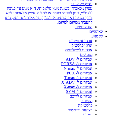
עציץ מלאכותי
עציץ מלאכותי בשונה מעץ מלאכותי, הוא מגיע עד כגובה
80 ס”מ, ניתן להניחו בגובה או לתליה. עציץ מלאכותי ללא
צורך בטיפוח או השקיה או לכלוך, קל מאוד לתחזוקה, ניתן
להעביר ממקום למקום.
הגנה וחיטוי
לאופניים
לקטנוע
ארגזי אלומיניום
ארגזי פלסטיק
ארגזים למשלוחים
מנעולים
אביזרים ל- ADV
אביזרים ל- FORZA
אביזרים ל- N-max
אביזרים ל- PCX
אביזרים ל- T-max
אביזרים ל- X-ADV
אביזרים ל- X-max
אביזרים ל- SYM
אביזרים לרוכב
מושבים
פלסטיקה
רצועות וריאטור
תיקים