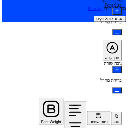
Font Size
מופעל על ידי
OneTap
הסתר סרגל כלים
ברירת מחדל
גופן קריא
גובה שורה
ברירת מחדל
סמן
ריווח אותיות
Font Weight