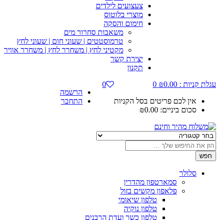
צעצועים לילדים
מוצרי בלוטוס
חימום והסקה
משאבות סחרור מים
טרמוסטטים | שעוני חום | שעוני לחץ
מקטיני לחץ | משחרר לחץ | משחרר אוויר
יצירת קשר
תקנון
עגלת קניות :
0.00
₪
0
0
הרשמה
אין לכם פריטים בסל הקניות
התחבר
סכום ביניים:
0.00
₪
חפש
סלולר
סמארטפון מהדרין
פלאפון מקשים בזול
טלפון שיאומי
טלפון נוקיה
טלפון כשר ועדת הרבנים