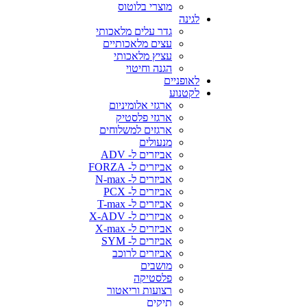
מוצרי בלוטוס
לגינה
גדר עלים מלאכותי
עצים מלאכותיים
עציץ מלאכותי
הגנה וחיטוי
לאופניים
לקטנוע
ארגזי אלומיניום
ארגזי פלסטיק
ארגזים למשלוחים
מנעולים
אביזרים ל- ADV
אביזרים ל- FORZA
אביזרים ל- N-max
אביזרים ל- PCX
אביזרים ל- T-max
אביזרים ל- X-ADV
אביזרים ל- X-max
אביזרים ל- SYM
אביזרים לרוכב
מושבים
פלסטיקה
רצועות וריאטור
תיקים