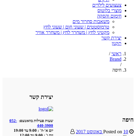
צעצועים לילדים
מוצרי בלוטוס
חימום והסקה
משאבות סחרור מים
טרמוסטטים | שעוני חום | שעוני לחץ
מקטיני לחץ | משחרר לחץ | משחרר אוויר
יצירת קשר
תקנון
ראשי
/
Brand
/
חיפה
יצירת קשר
חיפה
שעות פעילות בוואטצפ:
052-
440-3900
יום א'-ה' : 9:00 עד 19:00
10 באוגוסט 2017
Posted on
יום ו' : 9:00 עד 12:00.