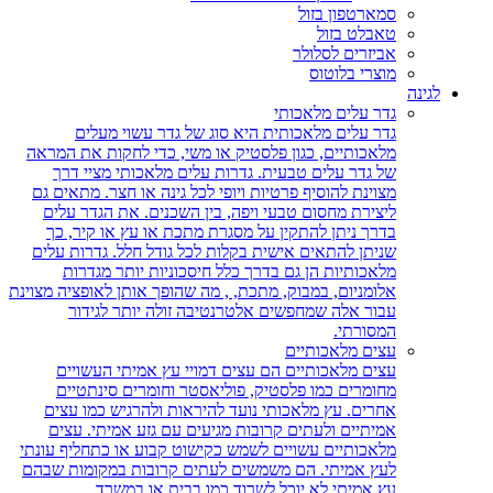
סמארטפון בזול
טאבלט בזול
אביזרים לסלולר
מוצרי בלוטוס
לגינה
גדר עלים מלאכותי
גדר עלים מלאכותית היא סוג של גדר עשוי מעלים
מלאכותיים, כגון פלסטיק או משי, כדי לחקות את המראה
של גדר עלים טבעית. גדרות עלים מלאכותי מציי דרך
מצוינת להוסיף פרטיות ויופי לכל גינה או חצר. מתאים גם
ליצירת מחסום טבעי ויפה, בין השכנים. את הגדר עלים
בדרך ניתן להתקין על מסגרת מתכת או עץ או קיר, כך
שניתן להתאים אישית בקלות לכל גודל חלל. גדרות עלים
מלאכותיות הן גם בדרך כלל חיסכוניות יותר מגדרות
אלומניום, במבוק, מתכת, , מה שהופך אותן לאופציה מצוינת
עבור אלה שמחפשים אלטרנטיבה זולה יותר לגידור
המסורתי.
עצים מלאכותיים
עצים מלאכותיים הם עצים דמויי עץ אמיתי העשויים
מחומרים כמו פלסטיק, פוליאסטר וחומרים סינתטיים
אחרים. עץ מלאכותי נועד להיראות ולהרגיש כמו עצים
אמיתיים ולעתים קרובות מגיעים עם גזע אמיתי. עצים
מלאכותיים עשויים לשמש כקישוט קבוע או כתחליף עונתי
לעץ אמיתי. הם משמשים לעתים קרובות במקומות שבהם
עץ אמיתי לא יוכל לשרוד כמו בבית או במשרד.