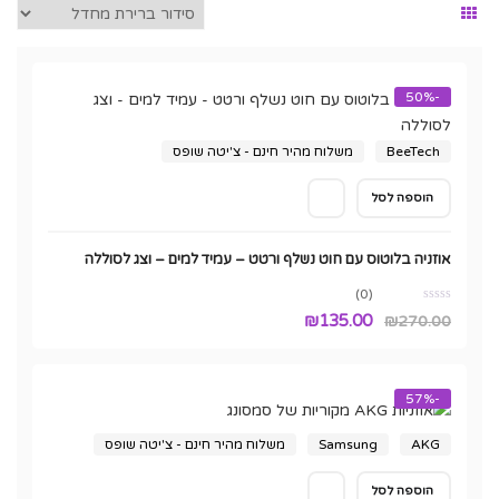
-50%
BeeTech
משלוח מהיר חינם - צ'יטה שופס
הוספה לסל
אוזניה בלוטוס עם חוט נשלף ורטט – עמיד למים – וצג לסוללה
(0)
המחיר
המחיר
₪
135.00
₪
270.00
המקורי
הנוכחי
היה:
הוא:
-57%
₪135.00.
₪270.00.
AKG
Samsung
משלוח מהיר חינם - צ'יטה שופס
הוספה לסל