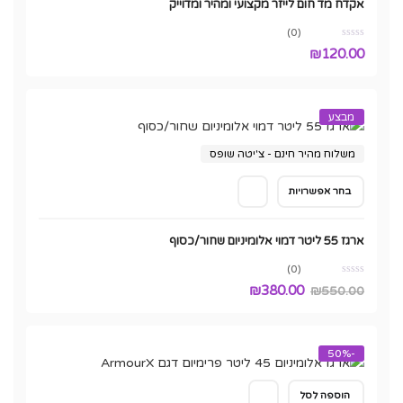
אקדח מד חום לייזר מקצועי ומהיר ומדוייק
(0)
₪
120.00
מבצע
משלוח מהיר חינם - צ'יטה שופס
למוצר
בחר אפשרויות
זה
יש
ארגז 55 ליטר דמוי אלומיניום שחור/כסוף
מספר
סוגים.
(0)
ניתן
₪
380.00
₪
550.00
לבחור
את
האפשרויות
-50%
בעמוד
המוצר
הוספה לסל