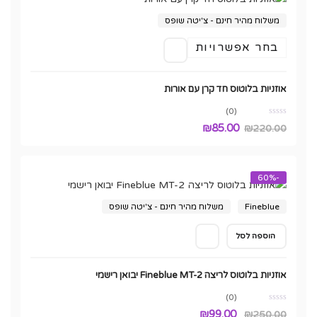
משלוח מהיר חינם - צ'יטה שופס
למוצר
בחר אפשרויות
זה
יש
אוזניות בלוטוס חד קרן עם אורות
מספר
סוגים.
(0)
ניתן
₪
85.00
₪
220.00
לבחור
את
האפשרויות
-60%
בעמוד
Fineblue
המוצר
משלוח מהיר חינם - צ'יטה שופס
הוספה לסל
אוזניות בלוטוס לריצה Fineblue MT-2 יבואן רישמי
(0)
המחיר
המחיר
₪
99.00
₪
250.00