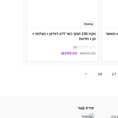
Nokia
(2024) תומך או מאושר
נוקיה 235 תומך כשר ללא דפדפן + מצלמה +
נגן + הודעות
(0)
המחיר
המחיר
₪
299.00
₪
650.00
המקורי
הנוכחי
היה:
הוא:
₪299.00.
₪650.00.
28
27
→
יצירת קשר
יבה.