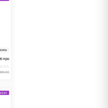
Nokia
משלוח
נוקיה 105 4G תומך כשר + נגן – ללא דפדפן
99.00
מבצע