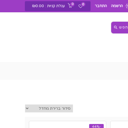
0
0
עגלת קניות :
0.00
₪
הרשמה
התחבר
פש
-44%