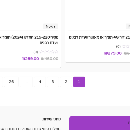
Nokia
 מהיר חינם - צ'יטה שופס
נוקיה 215-220 החדש 
וועדת רבנים
(0)
(0)
₪
279.00
₪
5
₪
289.00
₪
450.00
26
…
4
3
2
1
נותני שירות
ת
משלוח סושי פירות ושוקולד רחובות והסב