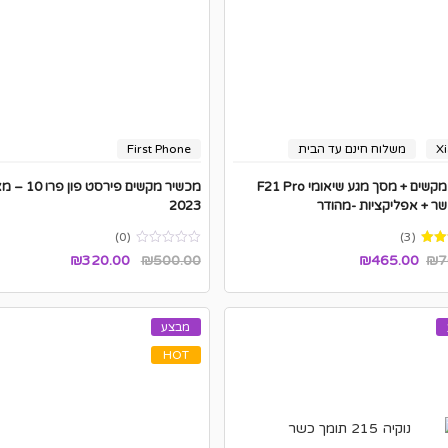
X
משלוח חינם עד הבית
First Phone
מכשיר מקשים + מסך מגע שיאומי F21 Pro
מכשיר מקשים פי
ר + אפליקציות -מהודר
2023
(0)
(3)
המחיר
המחיר
₪
320.00
₪
500.00
₪
465.00
₪
7
המקורי
הנוכחי
היה:
הוא:
מבצע
₪500.00.
₪320.00.
HOT