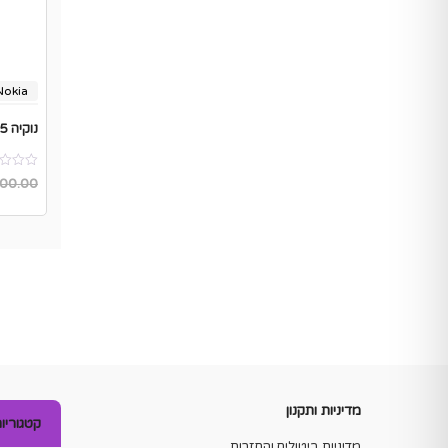
Nokia
משלוח
נוקיה 215 דור 4G תומך או מאושר וועדת רבנים
00.00
מדיניות ותקנון
קטגוריו
מדיניות ביטולים והחזרות