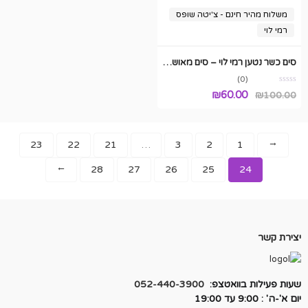
משלוח מהיר חינם - צ'יטה שופס
רמי לוי
סים כשר נטען רמי לוי – סים מאושר ועדת רבנים
(0)
המחיר
המחיר
₪
60.00
₪
100.00
המקורי
הנוכחי
היה:
הוא:
23
22
21
…
3
2
1
₪60.00.
₪100.00.
←
28
27
26
25
24
→
יצירת קשר
שעות פעילות בוואטצפ:
052-440-3900
יום א'-ה' : 9:00 עד 19:00