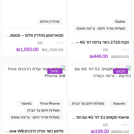
Nokia
מהדרין פלוס
משלוח מהיר חינם - צ'יטה שופס
סמארטפון מהדרין פלוס – סמסונג גלקסי A56 עם 256GB דור 5G
נוקיה 2720 כשר צדפה דור 4G – מאושר
(0)
המחיר
המחיר
₪
1,550.00
₪
1,700.00
(0)
המחיר
המחיר
₪
449.00
550.00
₪
המקורי
הנוכחי
המקורי
הנוכחי
היה:
הוא:
היה:
הוא:
מבצע
-34%
₪1,700.00.
,550.00.
₪449.00.
₪550.00.
Xiaomi
משלוח חינם עד הבית
First Phone
מאושר
משלוח חינם עד הבית
שיאומי מקשים S1 דור 4G עם הודעות – גרסה כשרה
משלוח מהיר חינם - צ'יטה שופס
(0)
339.00
₪
טלפון כשר ועדת הרבנים First Phone W8
₪
550.00