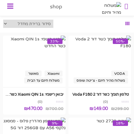
shop
-33%
-50%
VODA
Xiaomi
מאושר
משלוח מהיר חינם - צ'יטה שופס
משלוח חינם עד הבית
טלפון תומך כשר דור 2 Voda F180
יבואן רישמי: Xiaomi QIN 1s כשר החדש
(0)
(0)
המחיר
המחיר
המחיר
המחיר
₪
470.00
₪
149.00
₪
700.00
₪
299.00
המקורי
הנוכחי
המקורי
הנוכחי
היה:
הוא:
היה:
הוא:
-9%
-18%
₪470.00.
₪700.00.
₪149.00.
₪299.00.