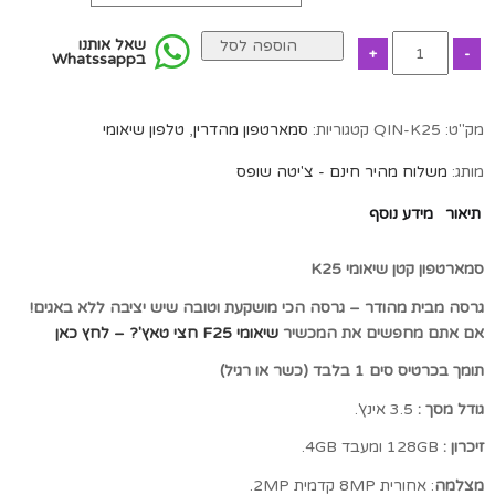
סמארטפון
שאל אותנו
הוספה לסל
בWhatssapp
שיאומי
K25
-
מק"ט:
QIN-K25
קטגוריות:
סמארטפון מהדרין
,
טלפון שיאומי
קטן
-
מותג:
משלוח מהיר חינם - צ'יטה שופס
4
תיאור
מידע נוסף
רמות
סינון
סמארטפון קטן שיאומי K25
שונות
quantity
גרסה מבית מהודר – גרסה הכי מושקעת וטובה שיש יציבה ללא באגים!
אם אתם מחפשים את המכשיר
שיאומי F25 חצי טאץ'? – לחץ כאן
תומך בכרטיס סים 1 בלבד (כשר או רגיל)
גודל מסך :
3.5 אינץ'.
זיכרון :
128GB ומעבד 4GB.
מצלמה
: אחורית 8MP קדמית 2MP.