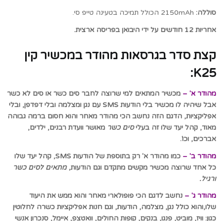
סוללה:
2150mAh הכולל תמיכה בטעינה טייפ סי.
אחריות 12 חודשים על ידי היבואן בפריסה ארצית.
קצת סדר בגרסאות מהודר במכשיר קין
K25:
מהודר א' –
מכשיר המתאים למי שרוצה לחבר סים כשר או סים לא כשר
אבל שיהיה לו מכשיר בלי הודעות SMS עם נגן ומצלמה ובלי דפדפן, ובלי
אפליקציות, הדגם הזה נחשב הכי מהודר מאחר והוא חסום ברמה גבוהה
מאוד, קהל יעד שלו זה בעלי
סים כשר
מאושר וועדת רבנים, ילדים,
אברכים, וכו'.
מהודר ב' –
כמו מהודר א' רק בתוספת של הודעות SMS, קהל יעד שלו
כל אחד שרוצה מכשיר מקשים מתקדם וגם הודעות,
מתאים לסים כשר
ורגיל.
מהודר ג' –
נחשב לדגם הכי פופולארי מאחר והוא ממש את היעוד
שלו,והוא כולל נגן, מצלמה, הודעות, וגם חנות אפליקציות כשרה לחלוטין
כגון: וויז, מוביט, פנגו, בנקים, קופות החולים, וואטצפ, איימל, סנכרון אנשי