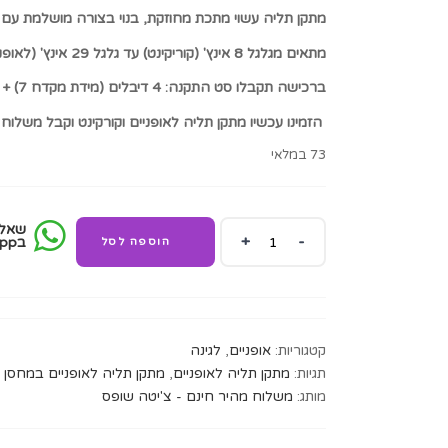
₪120.00.
₪49.00.
מתקן תליה עשוי מתכת מחוזקת, בנוי בצורה מושלמת עם ע
מתאים מגלגל 8 אינץ' (קוריקינט) עד גלגל 29 אינץ' (לאופניים גדולות).
ברכישה תקבלו סט התקנה: 4 דיבלים (מידת מקדח 7) + 4 ברגים מחוזקים.
הזמינו עכשיו מתקן תליה לאופניים וקורקינט וקבל משלוח
73 במלאי
שאל 
מתקן
בWhatssapp
הוספה לסל
תליה
לאופניים
וגם
לקורקינט
במחסן
קטגוריות:
אופניים
,
לגינה
quantity
תגיות:
מתקן תליה לאופניים
,
מתקן תליה לאופניים במחסן
מותג:
משלוח מהיר חינם - צ'יטה שופס