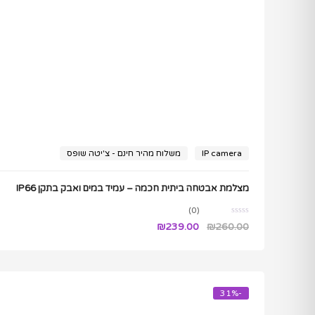
IP camera
משלוח מהיר חינם - צ'יטה שופס
מצלמת אבטחה ביתית חכמה – עמיד במים ואבק בתקן IP66
(0)
המחיר
המחיר
₪
239.00
₪
260.00
המקורי
הנוכחי
היה:
הוא:
₪239.00.
₪260.00.
-31%