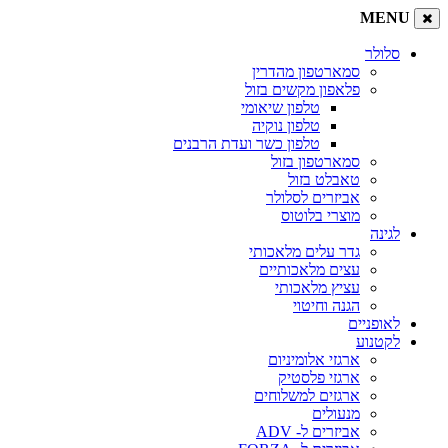
MENU
סלולר
סמארטפון מהדרין
פלאפון מקשים בזול
טלפון שיאומי
טלפון נוקיה
טלפון כשר ועדת הרבנים
סמארטפון בזול
טאבלט בזול
אביזרים לסלולר
מוצרי בלוטוס
לגינה
גדר עלים מלאכותי
עצים מלאכותיים
עציץ מלאכותי
הגנה וחיטוי
לאופניים
לקטנוע
ארגזי אלומיניום
ארגזי פלסטיק
ארגזים למשלוחים
מנעולים
אביזרים ל- ADV