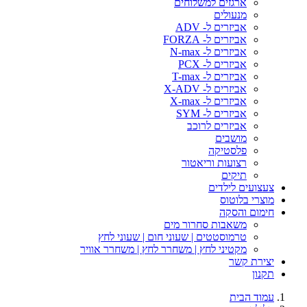
ארגזים למשלוחים
מנעולים
אביזרים ל- ADV
אביזרים ל- FORZA
אביזרים ל- N-max
אביזרים ל- PCX
אביזרים ל- T-max
אביזרים ל- X-ADV
אביזרים ל- X-max
אביזרים ל- SYM
אביזרים לרוכב
מושבים
פלסטיקה
רצועות וריאטור
תיקים
צעצועים לילדים
מוצרי בלוטוס
חימום והסקה
משאבות סחרור מים
טרמוסטטים | שעוני חום | שעוני לחץ
מקטיני לחץ | משחרר לחץ | משחרר אוויר
יצירת קשר
תקנון
עמוד הבית