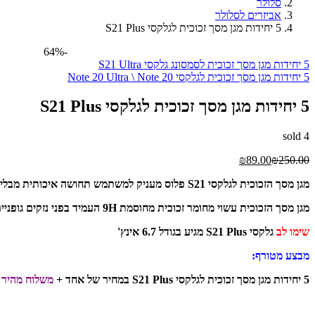
סלולר
אביזרים לסלולר
5 יחידות מגן מסך זכוכית לגלקסי S21 Plus
-64%
5 יחידות מגן מסך זכוכית לסמסונג גלקסי S21 Ultra
5 יחידות מגן מסך זכוכית לגלקסי Note 20 Ultra \ Note 20
5 יחידות מגן מסך זכוכית לגלקסי S21 Plus
sold
4
₪
89.00
₪
250.00
מגן מסך הזכוכית לגלקסי S21 פלוס מעניק למשתמש תחושה איכותית מבלי להתפשר על איכות המסך שלו.
מגן מסך הזכוכית עשוי מחומר זכוכית מחוסמת 9H העמיד בפני נזקים גופניים ושריטות. יש לו גם ציפוי מיוחד להגנה מפני כתמים, שמנים ולכלוך. כל זה נעשה כדי לוודא שמסך הטלפון שלך נראה ברור ככל האפשר.
שימו לב
גלקסי S21 Plus מגיע בגודל 6.7 אינץ'
מבצע מטורף:
5 יחידות מגן מסך זכוכית לגלקסי S21 Plus במחיר של אחד +
משלוח מהיר 