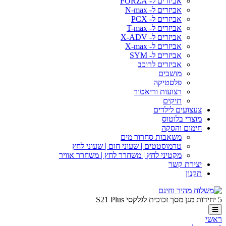
אביזרים ל- FORZA
אביזרים ל- N-max
אביזרים ל- PCX
אביזרים ל- T-max
אביזרים ל- X-ADV
אביזרים ל- X-max
אביזרים ל- SYM
אביזרים לרוכב
מושבים
פלסטיקה
רצועות וריאטור
תיקים
צעצועים לילדים
מוצרי בלוטוס
חימום והסקה
משאבות סחרור מים
טרמוסטטים | שעוני חום | שעוני לחץ
מקטיני לחץ | משחרר לחץ | משחרר אוויר
יצירת קשר
תקנון
5 יחידות מגן מסך זכוכית לגלקסי S21 Plus
ראשי