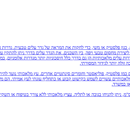
 כגון פלסטיק או משי, כדי לחקות את המראה של גדר עלים טבעית. גדרות ע
ם ליצירת מחסום טבעי ויפה, בין השכנים. את הגדר עלים בדרך ניתן להתקין 
רות עלים מלאכותיות הן גם בדרך כלל חיסכוניות יותר מגדרות אלומניום, במ
זולה יותר לגידור המסורתי.
 כמו פלסטיק, פוליאסטר וחומרים סינתטיים אחרים. עץ מלאכותי נועד להיר
 מלאכותיים עשויים לשמש כקישוט קבוע או כתחליף עונתי לעץ אמיתי. הם 
או במשרד.
יץ מלאכותי בשונה מעץ מלאכותי, הוא מגיע עד כגובה 80 ס”מ, ניתן להניחו בגובה או לתליה. עציץ מלאכותי ללא צורך בטיפוח