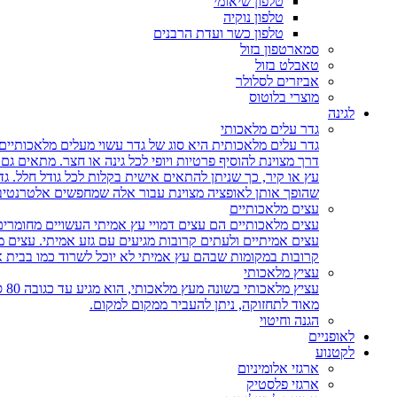
טלפון שיאומי
טלפון נוקיה
טלפון כשר ועדת הרבנים
סמארטפון בזול
טאבלט בזול
אביזרים לסלולר
מוצרי בלוטוס
לגינה
גדר עלים מלאכותי
גדר עלים מלאכותית היא סוג של גדר עשוי מעלים מלאכותיים,
דרך מצוינת להוסיף פרטיות ויופי לכל גינה או חצר. מתאים ג
עץ או קיר, כך שניתן להתאים אישית בקלות לכל גודל חלל. גד
שהופך אותן לאופציה מצוינת עבור אלה שמחפשים אלטרנטיבה 
עצים מלאכותיים
עצים מלאכותיים הם עצים דמויי עץ אמיתי העשויים מחומרים
עצים אמיתיים ולעתים קרובות מגיעים עם גזע אמיתי. עצים
קרובות במקומות שבהם עץ אמיתי לא יוכל לשרוד כמו בבית 
עציץ מלאכותי
עצ
מאוד לתחזוקה, ניתן להעביר ממקום למקום.
הגנה וחיטוי
לאופניים
לקטנוע
ארגזי אלומיניום
ארגזי פלסטיק