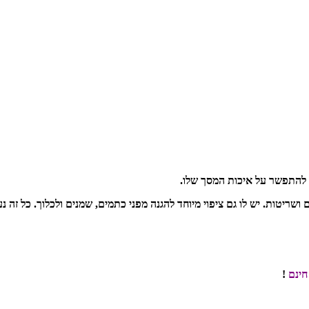
חינם
!