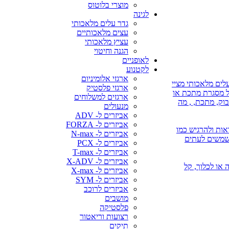
מוצרי בלוטוס
לגינה
גדר עלים מלאכותי
עצים מלאכותיים
עציץ מלאכותי
הגנה וחיטוי
לאופניים
לקטנוע
ארגזי אלומיניום
לים מלאכותי מציי
ארגזי פלסטיק
על מסגרת מתכת או
ארגזים למשלוחים
בוק, מתכת, , מה
מנעולים
אביזרים ל- ADV
אביזרים ל- FORZA
אות ולהרגיש כמו
אביזרים ל- N-max
משמשים לעתים
אביזרים ל- PCX
אביזרים ל- T-max
אביזרים ל- X-ADV
 או השקיה או לכלוך, קל
אביזרים ל- X-max
אביזרים ל- SYM
אביזרים לרוכב
מושבים
פלסטיקה
רצועות וריאטור
תיקים