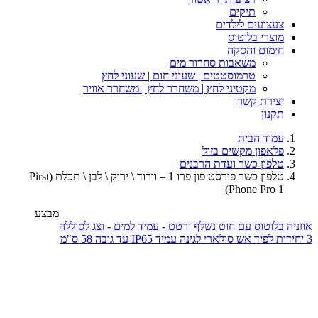
תיקים
צעצועים לילדים
מוצרי בלוטוס
חימום והסקה
משאבות סחרור מים
טרמוסטטים | שעוני חום | שעוני לחץ
מקטיני לחץ | משחרר לחץ | משחרר אוויר
יצירת קשר
תקנון
עמוד הבית
פלאפון מקשים בזול
טלפון כשר ועדת הרבנים
טלפון כשר פירסט פון פרו 1 – וורוד \ ירוק \ לבן \ תכלת (Pirst
Phone Pro 1)
מבצע
ה בלוטוס עם חוט נשלף ורטט - עמיד למים - וצג לסוללה