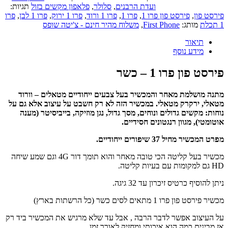
ועדת הרבנים
,
סלולר
,
פלאפון מקשים בזול
תגיות:
 פון
,
פירסט פון פרו 1
,
פרו 1
,
פרו 1 ורוד
,
פרו 1 ירוק
,
פרו 1 לבן
,
פרו
מותג:
First Phone
,
משלוח מהיר חינם - צ'יטה שופס
תיאור
מידע נוסף
 פון פרו 1 – כשר
מושלמת מאחר והמכשיר בעל צבעים ייחודיים מטאלים – וורוד
י, ירקרק מטאלי. במכשיר הזה לא רק חשבט על עיצוב אלא גם על
: מקשים גדולים ונוחים, מסך גדול, נגן מוזיקה, בייביסיטר (מענה
טי), מגוון רנגטונים חסידיים.
יר מחיל 37 שיפורים ייחודיים.
מכשיר בעל קליטה הכי טובה מאחר והוא תומך דור 4G וגם שמע שיחה
הוסיף כרטיס זיכרון עד 32 גיגה.
פון פרו 1 מתאים לסים כשר (כל הרשתות בארץ)
עיצוב אפשר לדבר הרבה , אבל עד שלא מרגיש את המכשיר ביד רק
ינים כמה הוא איכותי ומחזיק לאורך זמן.