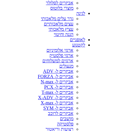
אביזרים לסלולר
מוצרי בלוטוס
לגינה
גדר עלים מלאכותי
עצים מלאכותיים
עציץ מלאכותי
הגנה וחיטוי
לאופניים
לקטנוע
ארגזי אלומיניום
ארגזי פלסטיק
ארגזים למשלוחים
מנעולים
אביזרים ל- ADV
אביזרים ל- FORZA
אביזרים ל- N-max
אביזרים ל- PCX
אביזרים ל- T-max
אביזרים ל- X-ADV
אביזרים ל- X-max
אביזרים ל- SYM
אביזרים לרוכב
מושבים
פלסטיקה
רצועות וריאטור