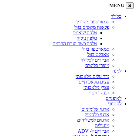
MENU
סלולר
סמארטפון מהדרין
פלאפון מקשים בזול
טלפון שיאומי
טלפון נוקיה
טלפון כשר ועדת הרבנים
סמארטפון בזול
טאבלט בזול
אביזרים לסלולר
מוצרי בלוטוס
לגינה
גדר עלים מלאכותי
עצים מלאכותיים
עציץ מלאכותי
הגנה וחיטוי
לאופניים
לקטנוע
ארגזי אלומיניום
ארגזי פלסטיק
ארגזים למשלוחים
מנעולים
אביזרים ל- ADV