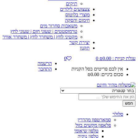
תיקים
צעצועים לילדים
מוצרי בלוטוס
חימום והסקה
משאבות סחרור מים
טרמוסטטים | שעוני חום | שעוני לחץ
מקטיני לחץ | משחרר לחץ | משחרר אוויר
יצירת קשר
תקנון
קניות :
0.00
₪
0
0
הרשמה
אין לכם פריטים בסל הקניות
התחבר
סכום ביניים:
0.00
₪
סלולר
סמארטפון מהדרין
פלאפון מקשים בזול
טלפון שיאומי
טלפון נוקיה