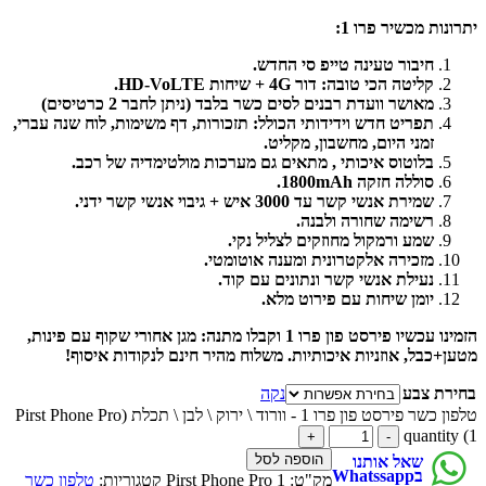
ות מכשיר פרו 1:
חיבור טעינה טייפ סי החדש.
קליטה הכי טובה: דור 4G + שיחות HD-VoLTE.
מאושר וועדת רבנים לסים כשר בלבד (ניתן לחבר 2 כרטיסים)
תפריט חדש וידידותי הכולל: תזכורות, דף משימות, לוח שנה עברי,
זמני היום, מחשבון, מקליט.
בלוטוס איכותי , מתאים גם מערכות מולטימדיה של רכב.
סוללה חזקה 1800mAh.
שמירת אנשי קשר עד 3000 איש + גיבוי אנשי קשר ידני.
רשימה שחורה ולבנה.
שמע ורמקול מחוזקים לצליל נקי.
מזכירה אלקטרונית ומענה אוטומטי.
נעילת אנשי קשר ונתונים עם קוד.
יומן שיחות עם פירוט מלא.
הזמינו עכשיו פירסט פון פרו 1 וקבלו מתנה: מגן אחורי שקוף עם פינות,
כבל, אוזניות איכותיות. משלוח מהיר חינם לנקודות איסוף!
ת צבע
נקה
טלפון כשר פירסט פון פרו 1 - וורוד \ ירוק \ לבן \ תכלת (Pirst Phone Pro
הוספה לסל
שאל אותנו
בWhatssapp
מק"ט:
Pirst Phone Pro 1
קטגוריות:
טלפון כשר