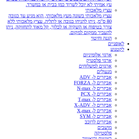
עץ אמיתי לא יוכל לשרוד כמו בבית או במשרד.
עציץ מלאכותי
עציץ מלאכותי בשונה מעץ מלאכותי, הוא מגיע עד כגובה
80 ס”מ, ניתן להניחו בגובה או לתליה. עציץ מלאכותי ללא
צורך בטיפוח או השקיה או לכלוך, קל מאוד לתחזוקה, ניתן
להעביר ממקום למקום.
הגנה וחיטוי
לאופניים
לקטנוע
ארגזי אלומיניום
ארגזי פלסטיק
ארגזים למשלוחים
מנעולים
אביזרים ל- ADV
אביזרים ל- FORZA
אביזרים ל- N-max
אביזרים ל- PCX
אביזרים ל- T-max
אביזרים ל- X-ADV
אביזרים ל- X-max
אביזרים ל- SYM
אביזרים לרוכב
מושבים
פלסטיקה
רצועות וריאטור