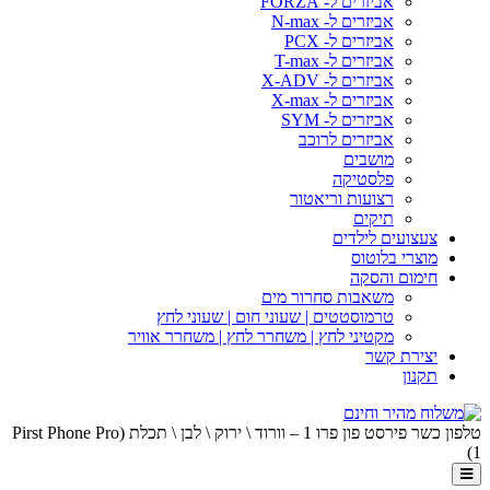
אביזרים ל- FORZA
אביזרים ל- N-max
אביזרים ל- PCX
אביזרים ל- T-max
אביזרים ל- X-ADV
אביזרים ל- X-max
אביזרים ל- SYM
אביזרים לרוכב
מושבים
פלסטיקה
רצועות וריאטור
תיקים
צעצועים לילדים
מוצרי בלוטוס
חימום והסקה
משאבות סחרור מים
טרמוסטטים | שעוני חום | שעוני לחץ
מקטיני לחץ | משחרר לחץ | משחרר אוויר
יצירת קשר
תקנון
טלפון כשר פירסט פון פרו 1 – וורוד \ ירוק \ לבן \ תכלת (Pirst Phone Pro