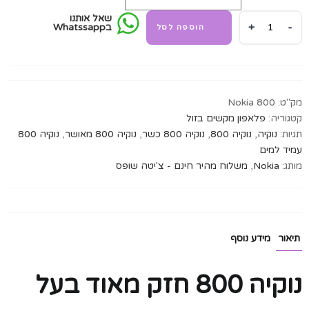
שאל אותנו
נוקיה
בWhatssapp
הוספה לסל
800
מוגן
מים
ונפילות
-
מק"ט:
Nokia 800
כשר
קטגוריה:
פלאפון מקשים בזול
מאושר
תגיות:
נוקיה
,
נוקיה 800
,
נוקיה 800 כשר
,
נוקיה 800 מאושר
,
נוקיה 800
או
עמיד למים
תומך
מותג:
Nokia
,
משלוח מהיר חינם - צ'יטה שופס
כשר
quantity
תיאור
מידע נוסף
נוקיה 800 חזק מאוד בעל