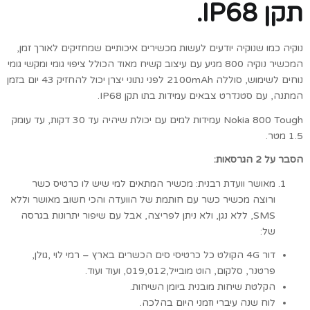
תקן IP68.
נוקיה כמו שנוקיה יודעים לעשות מכשירים איכותיים שמחזיקים לאורך זמן,
המכשיר נוקיה 800 מגיע עם עיצוב קשיח מאוד הכולל ציפוי גומי ומקשי גומי
נוחים לשימוש, סוללה 2100mAh לפני נתוני יצרן יכול להחזיק 43 יום בזמן
המתנה, עם סטנדרט צבאים עמידות בתו תקן IP68.
Nokia 800 Tough
עמידות למים עם יכולת שיהיה עד 30 דקות, עד עומק
1.5 מטר.
הסבר על 2 הגרסאות:
מאושר וועדת רבנית: מכשיר המתאים למי שיש לו כרטיס כשר
ורוצה מכשיר כשר עם חותמת של הוועדה והכי חשוב מאושר וללא
SMS, ללא נגן, ולא ניתן לפריצה, אבל עם שיפור יתרונות בגרסה
של:
דור 4G הקולט כל כרטיסי סים הכשרים בארץ – רמי לוי ,גולן,
פרטנר, סלקום, הוט מובייל,019,012, ועוד ועוד.
הקלטת שיחות מובנית ביומן השיחות.
לוח שנה עיברי וזמני היום בהלכה.