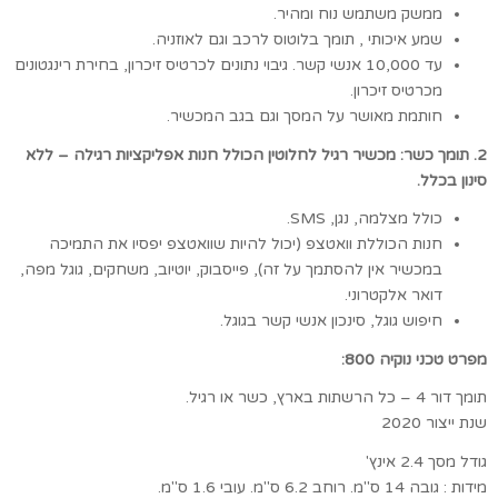
ממשק משתמש נוח ומהיר.
שמע איכותי , תומך בלוטוס לרכב וגם לאוזניה.
עד 10,000 אנשי קשר. גיבוי נתונים לכרטיס זיכרון, בחירת רינגטונים
מכרטיס זיכרון.
חותמת מאושר על המסך וגם בגב המכשיר.
2. תומך כשר: מכשיר רגיל לחלוטין הכולל חנות אפליקציות רגילה – ללא
סינון בכלל.
כולל מצלמה, נגן, SMS.
חנות הכוללת וואטצפ (יכול להיות שוואטצפ יפסיו את התמיכה
במכשיר אין להסתמך על זה), פייסבוק, יוטיוב, משחקים, גוגל מפה,
דואר אלקטרוני.
חיפוש גוגל, סינכון אנשי קשר בגוגל.
מפרט טכני נוקיה 800:
תומך דור 4 – כל הרשתות בארץ, כשר או רגיל.
שנת ייצור 2020
גודל מסך 2.4 אינץ'
מידות : גובה 14 ס"מ. רוחב 6.2 ס"מ. עובי 1.6 ס"מ.