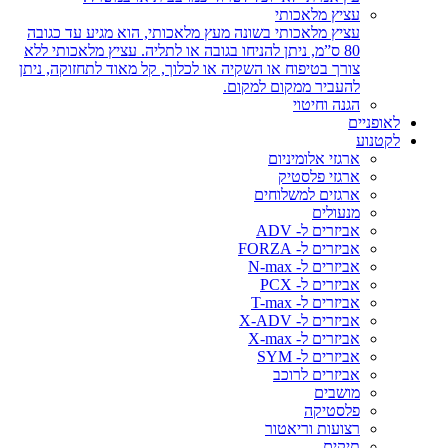
עציץ מלאכותי
עציץ מלאכותי בשונה מעץ מלאכותי, הוא מגיע עד כגובה
80 ס”מ, ניתן להניחו בגובה או לתליה. עציץ מלאכותי ללא
צורך בטיפוח או השקיה או לכלוך, קל מאוד לתחזוקה, ניתן
להעביר ממקום למקום.
הגנה וחיטוי
לאופניים
לקטנוע
ארגזי אלומיניום
ארגזי פלסטיק
ארגזים למשלוחים
מנעולים
אביזרים ל- ADV
אביזרים ל- FORZA
אביזרים ל- N-max
אביזרים ל- PCX
אביזרים ל- T-max
אביזרים ל- X-ADV
אביזרים ל- X-max
אביזרים ל- SYM
אביזרים לרוכב
מושבים
פלסטיקה
רצועות וריאטור
תיקים