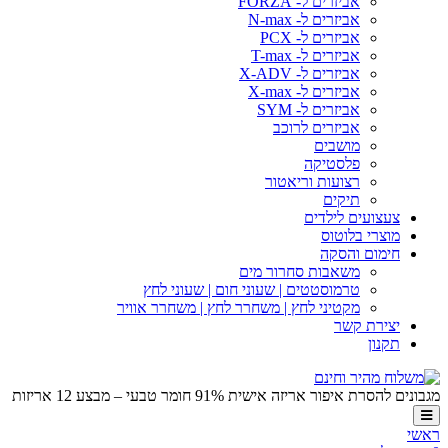
אביזרים ל- FORZA
אביזרים ל- N-max
אביזרים ל- PCX
אביזרים ל- T-max
אביזרים ל- X-ADV
אביזרים ל- X-max
אביזרים ל- SYM
אביזרים לרוכב
מושבים
פלסטיקה
רצועות וריאטור
תיקים
צעצועים לילדים
מוצרי בלוטוס
חימום והסקה
משאבות סחרור מים
טרמוסטטים | שעוני חום | שעוני לחץ
מקטיני לחץ | משחרר לחץ | משחרר אוויר
יצירת קשר
תקנון
מגבונים להסרת איפור אריזה אישית 91% חומר טבעי – מבצע 12 אריזות
ראשי