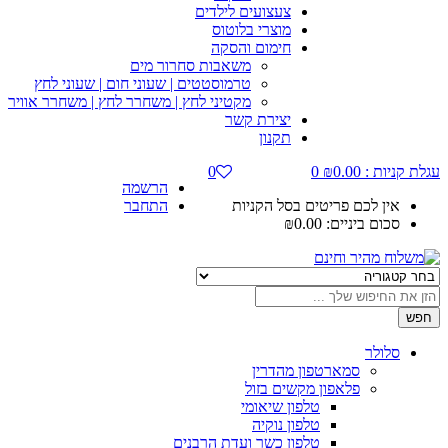
צעצועים לילדים
מוצרי בלוטוס
חימום והסקה
משאבות סחרור מים
טרמוסטטים | שעוני חום | שעוני לחץ
מקטיני לחץ | משחרר לחץ | משחרר אוויר
יצירת קשר
תקנון
עגלת קניות :
0.00
₪
0
0
הרשמה
אין לכם פריטים בסל הקניות
התחבר
סכום ביניים:
0.00
₪
חפש
סלולר
סמארטפון מהדרין
פלאפון מקשים בזול
טלפון שיאומי
טלפון נוקיה
טלפון כשר ועדת הרבנים