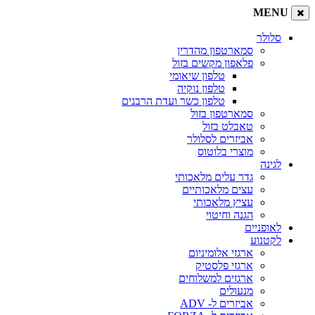
MENU
סלולר
סמארטפון מהדרין
פלאפון מקשים בזול
טלפון שיאומי
טלפון נוקיה
טלפון כשר ועדת הרבנים
סמארטפון בזול
טאבלט בזול
אביזרים לסלולר
מוצרי בלוטוס
לגינה
גדר עלים מלאכותי
עצים מלאכותיים
עציץ מלאכותי
הגנה וחיטוי
לאופניים
לקטנוע
ארגזי אלומיניום
ארגזי פלסטיק
ארגזים למשלוחים
מנעולים
אביזרים ל- ADV