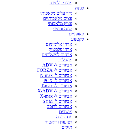
מוצרי בלוטוס
לגינה
גדר עלים מלאכותי
עצים מלאכותיים
עציץ מלאכותי
הגנה וחיטוי
לאופניים
לקטנוע
ארגזי אלומיניום
ארגזי פלסטיק
ארגזים למשלוחים
מנעולים
אביזרים ל- ADV
אביזרים ל- FORZA
אביזרים ל- N-max
אביזרים ל- PCX
אביזרים ל- T-max
אביזרים ל- X-ADV
אביזרים ל- X-max
אביזרים ל- SYM
אביזרים לרוכב
מושבים
פלסטיקה
רצועות וריאטור
תיקים