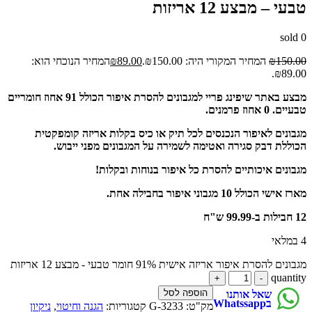
טבעי – מבצע 12 אריזות
sold
0
150.00
₪
המחיר המקורי היה: ₪150.00.
89.00
₪
המחיר הנוכחי הוא:
₪89.00.
מבצע באתר שיפינג פריי למגבונים להסרת איפור הכולל 91 אחוז חומריים
טבעיים. 0 אחוז פרמנים.
מגבונים לאיפור הנכנסים לכל תיק או כיס בקלות אריזה קומפקטית
הכוללת דבק סגירה ואטימה לשמירה על המגבונים מפני ייבוש.
מגבונים איכותיים להסרת כל איפור בנוחות ובקלות!
מארז אישי הכולל 10 מגבוני איפור בחבילה אחת.
12 חבילות ב-99.99 ש"ח
4 במלאי
מגבונים להסרת איפור אריזה אישית 91% חומר טבעי - מבצע 12 אריזות
quantity
הוספה לסל
שאל אותנו
בWhatssapp
מק"ט:
G-3233
קטגוריות:
הגנה וחיטוי
,
ניקיון