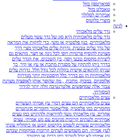
סמארטפון בזול
טאבלט בזול
אביזרים לסלולר
מוצרי בלוטוס
לגינה
גדר עלים מלאכותי
גדר עלים מלאכותית היא סוג של גדר עשוי מעלים
מלאכותיים, כגון פלסטיק או משי, כדי לחקות את המראה
של גדר עלים טבעית. גדרות עלים מלאכותי מציי דרך
מצוינת להוסיף פרטיות ויופי לכל גינה או חצר. מתאים גם
ליצירת מחסום טבעי ויפה, בין השכנים. את הגדר עלים
בדרך ניתן להתקין על מסגרת מתכת או עץ או קיר, כך
שניתן להתאים אישית בקלות לכל גודל חלל. גדרות עלים
מלאכותיות הן גם בדרך כלל חיסכוניות יותר מגדרות
אלומניום, במבוק, מתכת, , מה שהופך אותן לאופציה מצוינת
עבור אלה שמחפשים אלטרנטיבה זולה יותר לגידור
המסורתי.
עצים מלאכותיים
עצים מלאכותיים הם עצים דמויי עץ אמיתי העשויים
מחומרים כמו פלסטיק, פוליאסטר וחומרים סינתטיים
אחרים. עץ מלאכותי נועד להיראות ולהרגיש כמו עצים
אמיתיים ולעתים קרובות מגיעים עם גזע אמיתי. עצים
מלאכותיים עשויים לשמש כקישוט קבוע או כתחליף עונתי
לעץ אמיתי. הם משמשים לעתים קרובות במקומות שבהם
עץ אמיתי לא יוכל לשרוד כמו בבית או במשרד.