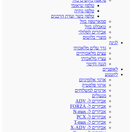
פלאפון מקשים בזול
טלפון שיאומי
טלפון נוקיה
טלפון כשר ועדת הרבנים
סמארטפון בזול
טאבלט בזול
אביזרים לסלולר
מוצרי בלוטוס
לגינה
גדר עלים מלאכותי
עצים מלאכותיים
עציץ מלאכותי
הגנה וחיטוי
לאופניים
לקטנוע
ארגזי אלומיניום
ארגזי פלסטיק
ארגזים למשלוחים
מנעולים
אביזרים ל- ADV
אביזרים ל- FORZA
אביזרים ל- N-max
אביזרים ל- PCX
אביזרים ל- T-max
אביזרים ל- X-ADV