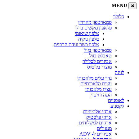
MENU
סלולר
סמארטפון מהדרין
פלאפון מקשים בזול
טלפון שיאומי
טלפון נוקיה
טלפון כשר ועדת הרבנים
סמארטפון בזול
טאבלט בזול
אביזרים לסלולר
מוצרי בלוטוס
לגינה
גדר עלים מלאכותי
עצים מלאכותיים
עציץ מלאכותי
הגנה וחיטוי
לאופניים
לקטנוע
ארגזי אלומיניום
ארגזי פלסטיק
ארגזים למשלוחים
מנעולים
אביזרים ל- ADV