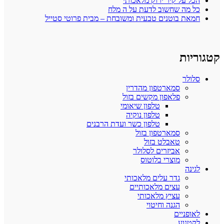
הכל על קיר ירוק מלאכותי
כל מה שחשוב לדעת על ה מלח
חמאת בוטנים טבעית ומשובחת – מבית פרוטי סטייל
קטגוריות
סלולר
סמארטפון מהדרין
פלאפון מקשים בזול
טלפון שיאומי
טלפון נוקיה
טלפון כשר ועדת הרבנים
סמארטפון בזול
טאבלט בזול
אביזרים לסלולר
מוצרי בלוטוס
לגינה
גדר עלים מלאכותי
עצים מלאכותיים
עציץ מלאכותי
הגנה וחיטוי
לאופניים
לקטנוע