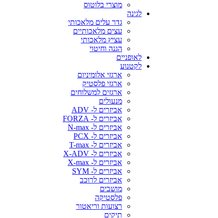
מוצרי בלוטוס
לגינה
גדר עלים מלאכותי
עצים מלאכותיים
עציץ מלאכותי
הגנה וחיטוי
לאופניים
לקטנוע
ארגזי אלומיניום
ארגזי פלסטיק
ארגזים למשלוחים
מנעולים
אביזרים ל- ADV
אביזרים ל- FORZA
אביזרים ל- N-max
אביזרים ל- PCX
אביזרים ל- T-max
אביזרים ל- X-ADV
אביזרים ל- X-max
אביזרים ל- SYM
אביזרים לרוכב
מושבים
פלסטיקה
רצועות וריאטור
תיקים