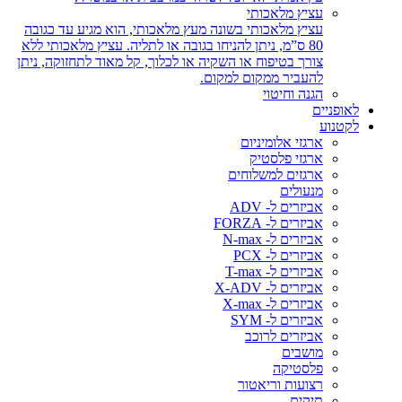
עציץ מלאכותי
עציץ מלאכותי בשונה מעץ מלאכותי, הוא מגיע עד כגובה
80 ס”מ, ניתן להניחו בגובה או לתליה. עציץ מלאכותי ללא
צורך בטיפוח או השקיה או לכלוך, קל מאוד לתחזוקה, ניתן
להעביר ממקום למקום.
הגנה וחיטוי
לאופניים
לקטנוע
ארגזי אלומיניום
ארגזי פלסטיק
ארגזים למשלוחים
מנעולים
אביזרים ל- ADV
אביזרים ל- FORZA
אביזרים ל- N-max
אביזרים ל- PCX
אביזרים ל- T-max
אביזרים ל- X-ADV
אביזרים ל- X-max
אביזרים ל- SYM
אביזרים לרוכב
מושבים
פלסטיקה
רצועות וריאטור
תיקים