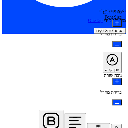
התאמות נגישות
מודולי תוכן
Font Size
מופעל על ידי
OneTap
הסתר סרגל כלים
ברירת מחדל
גופן קריא
גובה שורה
ברירת מחדל