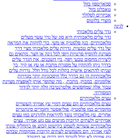
סמארטפון בזול
טאבלט בזול
אביזרים לסלולר
מוצרי בלוטוס
לגינה
גדר עלים מלאכותי
גדר עלים מלאכותית היא סוג של גדר עשוי מעלים
מלאכותיים, כגון פלסטיק או משי, כדי לחקות את המראה
של גדר עלים טבעית. גדרות עלים מלאכותי מציי דרך
מצוינת להוסיף פרטיות ויופי לכל גינה או חצר. מתאים גם
ליצירת מחסום טבעי ויפה, בין השכנים. את הגדר עלים
בדרך ניתן להתקין על מסגרת מתכת או עץ או קיר, כך
שניתן להתאים אישית בקלות לכל גודל חלל. גדרות עלים
מלאכותיות הן גם בדרך כלל חיסכוניות יותר מגדרות
אלומניום, במבוק, מתכת, , מה שהופך אותן לאופציה מצוינת
עבור אלה שמחפשים אלטרנטיבה זולה יותר לגידור
המסורתי.
עצים מלאכותיים
עצים מלאכותיים הם עצים דמויי עץ אמיתי העשויים
מחומרים כמו פלסטיק, פוליאסטר וחומרים סינתטיים
אחרים. עץ מלאכותי נועד להיראות ולהרגיש כמו עצים
אמיתיים ולעתים קרובות מגיעים עם גזע אמיתי. עצים
מלאכותיים עשויים לשמש כקישוט קבוע או כתחליף עונתי
לעץ אמיתי. הם משמשים לעתים קרובות במקומות שבהם
עץ אמיתי לא יוכל לשרוד כמו בבית או במשרד.