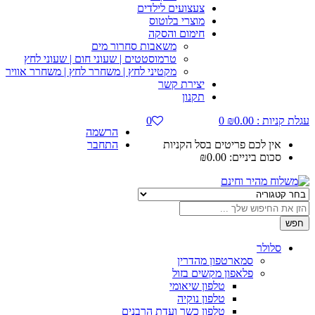
צעצועים לילדים
מוצרי בלוטוס
חימום והסקה
משאבות סחרור מים
טרמוסטטים | שעוני חום | שעוני לחץ
מקטיני לחץ | משחרר לחץ | משחרר אוויר
יצירת קשר
תקנון
עגלת קניות :
0.00
₪
0
0
הרשמה
אין לכם פריטים בסל הקניות
התחבר
סכום ביניים:
0.00
₪
חפש
סלולר
סמארטפון מהדרין
פלאפון מקשים בזול
טלפון שיאומי
טלפון נוקיה
טלפון כשר ועדת הרבנים