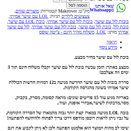
הוספה לסל
שאל אותנו
בWhatssapp
מק"ט:
Makeover
קטגוריות:
מוצרים שווים
,
צעצועים לילדים
תגיות:
LOL עם שיער אמיתי
,
בובות לול עם שיער
,
בובות לול עם שיער אמיתי
,
בובת LOL עם שיער
,
בובת לול
,
בובת לול עם שיער
,
בובת לול עם שיער אמיתי
,
לול עם שיער
אמיתי
מותג:
LOL
,
משלוח מהיר חינם - צ'יטה שופס
תיאור
מידע נוסף
בובת לול עם שיער מחיר מבצע.
מבצע באתר: הזמן עכשיו בובת לול עם שיער וקבלו משלוח חינם תוך 3
ימים וזה אצלכם!
סדרת בובות לול עם שיער החדשה מגיעה ב12 דמויות חדשות הכוללת
שיער אמיתי בשונה מהגרסה הקודמת.
באריזה מגיע עוד 15 פריטים שונים: מראה קסומה, מסרק, בקבוק,
מסר,מדבקות לשיער,אביזרי אופנה, ועוד..
בובה LOL מגיעה במארז קצת יותר גבוה מהמארז של הסדרה הקודמת,
על גביו ניתן לראות רוכסן מודפס דרכו צריך לפתוח ולהיחשף להפתעה!
שימו לב מהות המוצר הוא אלמנט הפתעה ולכן לא ניתן לקבוע את דגם