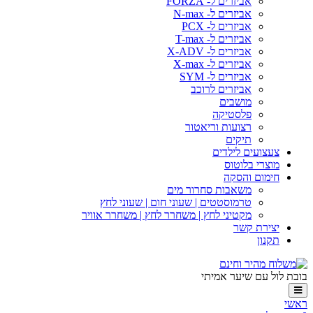
אביזרים ל- FORZA
אביזרים ל- N-max
אביזרים ל- PCX
אביזרים ל- T-max
אביזרים ל- X-ADV
אביזרים ל- X-max
אביזרים ל- SYM
אביזרים לרוכב
מושבים
פלסטיקה
רצועות וריאטור
תיקים
צעצועים לילדים
מוצרי בלוטוס
חימום והסקה
משאבות סחרור מים
טרמוסטטים | שעוני חום | שעוני לחץ
מקטיני לחץ | משחרר לחץ | משחרר אוויר
יצירת קשר
תקנון
בובת לול עם שיער אמיתי
ראשי