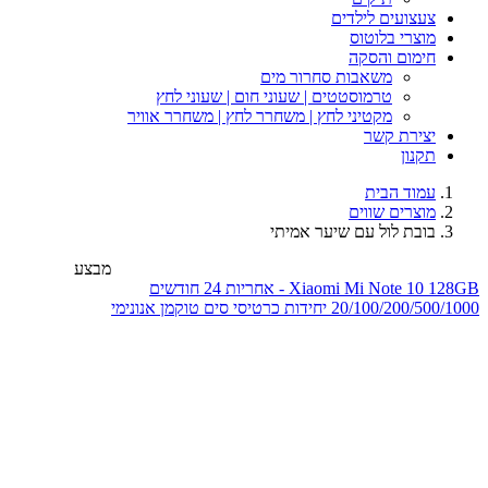
צעצועים לילדים
מוצרי בלוטוס
חימום והסקה
משאבות סחרור מים
טרמוסטטים | שעוני חום | שעוני לחץ
מקטיני לחץ | משחרר לחץ | משחרר אוויר
יצירת קשר
תקנון
עמוד הבית
מוצרים שווים
בובת לול עם שיער אמיתי
מבצע
Xiaomi Mi Note 10 128GB - אחריות 24 חודשים
20/100/200/500/1000 יחידות כרטיסי סים טוקמן אנונימי