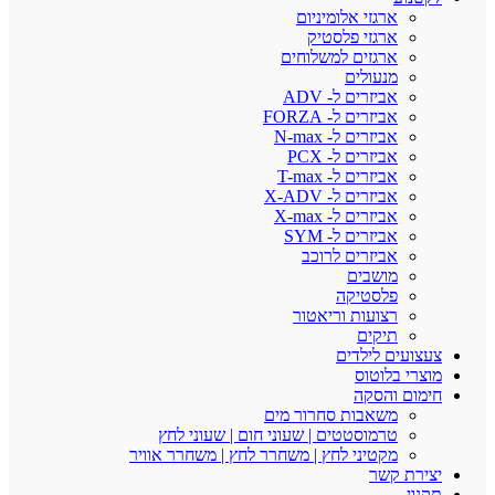
ארגזי אלומיניום
ארגזי פלסטיק
ארגזים למשלוחים
מנעולים
אביזרים ל- ADV
אביזרים ל- FORZA
אביזרים ל- N-max
אביזרים ל- PCX
אביזרים ל- T-max
אביזרים ל- X-ADV
אביזרים ל- X-max
אביזרים ל- SYM
אביזרים לרוכב
מושבים
פלסטיקה
רצועות וריאטור
תיקים
צעצועים לילדים
מוצרי בלוטוס
חימום והסקה
משאבות סחרור מים
טרמוסטטים | שעוני חום | שעוני לחץ
מקטיני לחץ | משחרר לחץ | משחרר אוויר
יצירת קשר
תקנון