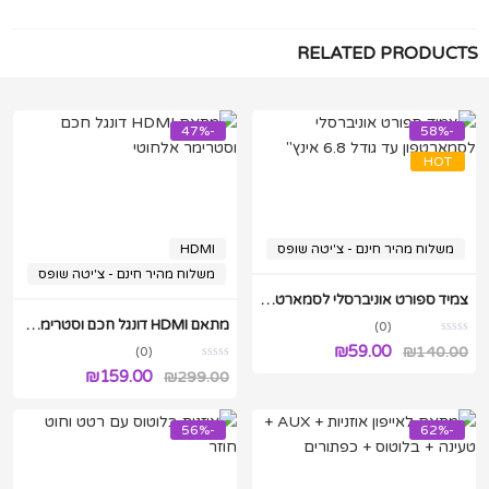
RELATED PRODUCTS
-47%
-58%
HOT
משלוח מהיר חינם - צ'יטה שופס
HDMI
משלוח מהיר חינם - צ'יטה שופס
צמיד ספורט אוניברסלי לסמארטפון עד גודל 6.8 אינץ"
מתאם HDMI דונגל חכם וסטרימר אלחוטי
(0)
המחיר
המחיר
₪
59.00
₪
140.00
(0)
המחיר
המחיר
₪
159.00
המקורי
הנוכחי
299.00
₪
המקורי
הנוכחי
היה:
הוא:
היה:
הוא:
-56%
₪59.00.
₪140.00.
-62%
₪159.00.
₪299.00.