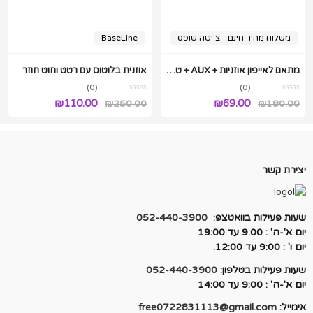
משלוח מהיר חינם - צ'יטה שופס
BaseLine
מתאם לאייפון אוזניות + AUX + טעינה + בלוטוס + כפתורים
אוזנית בלוטוס עם רטט וחוט חוזר
(0)
(0)
המחיר
המחיר
המחיר
המחיר
₪
110.00
₪
69.00
₪
250.00
₪
180.00
המקורי
הנוכחי
המקורי
הנוכחי
היה:
הוא:
היה:
הוא:
₪110.00.
₪250.00.
₪69.00.
₪180.00.
יצירת קשר
שעות פעילות בוואטצפ:
052-440-3900
יום א'-ה' : 9:00 עד 19:00
יום ו' : 9:00 עד 12:00.
שעות פעילות בטלפון:
052-440-3900
יום א'-ה' : 9:00 עד 14:00
אימייל:
free0722831113@gmail.com