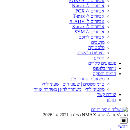
אביזרים ל- FORZA
אביזרים ל- N-max
אביזרים ל- PCX
אביזרים ל- T-max
אביזרים ל- X-ADV
אביזרים ל- X-max
אביזרים ל- SYM
אביזרים לרוכב
מושבים
פלסטיקה
רצועות וריאטור
תיקים
צעצועים לילדים
מוצרי בלוטוס
חימום והסקה
משאבות סחרור מים
טרמוסטטים | שעוני חום | שעוני לחץ
מקטיני לחץ | משחרר לחץ | משחרר אוויר
יצירת קשר
תקנון
מגן לאגזוז לקטנוע NMAX ממודל 2021 עד 2026
ראשי