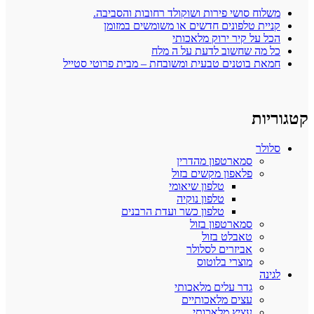
משלוח סושי פירות ושוקולד רחובות והסביבה.
קניית טלפונים חדשים או משומשים במזומן
הכל על קיר ירוק מלאכותי
כל מה שחשוב לדעת על ה מלח
חמאת בוטנים טבעית ומשובחת – מבית פרוטי סטייל
קטגוריות
סלולר
סמארטפון מהדרין
פלאפון מקשים בזול
טלפון שיאומי
טלפון נוקיה
טלפון כשר ועדת הרבנים
סמארטפון בזול
טאבלט בזול
אביזרים לסלולר
מוצרי בלוטוס
לגינה
גדר עלים מלאכותי
עצים מלאכותיים
עציץ מלאכותי