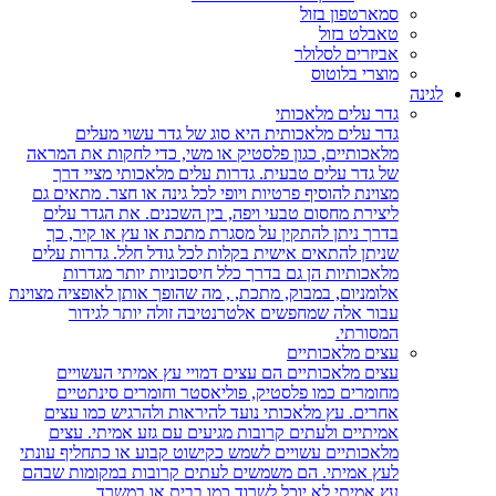
סמארטפון בזול
טאבלט בזול
אביזרים לסלולר
מוצרי בלוטוס
לגינה
גדר עלים מלאכותי
גדר עלים מלאכותית היא סוג של גדר עשוי מעלים
מלאכותיים, כגון פלסטיק או משי, כדי לחקות את המראה
של גדר עלים טבעית. גדרות עלים מלאכותי מציי דרך
מצוינת להוסיף פרטיות ויופי לכל גינה או חצר. מתאים גם
ליצירת מחסום טבעי ויפה, בין השכנים. את הגדר עלים
בדרך ניתן להתקין על מסגרת מתכת או עץ או קיר, כך
שניתן להתאים אישית בקלות לכל גודל חלל. גדרות עלים
מלאכותיות הן גם בדרך כלל חיסכוניות יותר מגדרות
אלומניום, במבוק, מתכת, , מה שהופך אותן לאופציה מצוינת
עבור אלה שמחפשים אלטרנטיבה זולה יותר לגידור
המסורתי.
עצים מלאכותיים
עצים מלאכותיים הם עצים דמויי עץ אמיתי העשויים
מחומרים כמו פלסטיק, פוליאסטר וחומרים סינתטיים
אחרים. עץ מלאכותי נועד להיראות ולהרגיש כמו עצים
אמיתיים ולעתים קרובות מגיעים עם גזע אמיתי. עצים
מלאכותיים עשויים לשמש כקישוט קבוע או כתחליף עונתי
לעץ אמיתי. הם משמשים לעתים קרובות במקומות שבהם
עץ אמיתי לא יוכל לשרוד כמו בבית או במשרד.