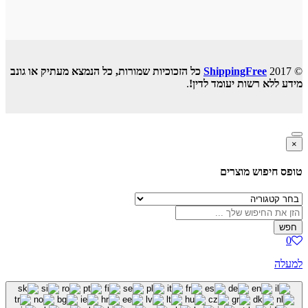
© 2017
ShippingFree
כל הזכוכיות שמורות, כל הנמצא מעתיק או גונב
מידע ללא רשות יעומד לדין!
.
×
טופס חיפוש מוצרים
חפש
0
למעלה