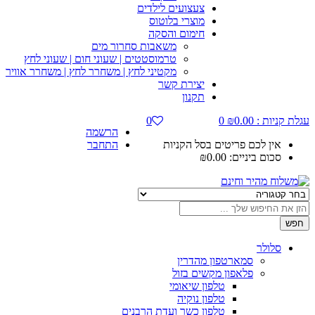
צעצועים לילדים
מוצרי בלוטוס
חימום והסקה
משאבות סחרור מים
טרמוסטטים | שעוני חום | שעוני לחץ
מקטיני לחץ | משחרר לחץ | משחרר אוויר
יצירת קשר
תקנון
עגלת קניות :
0.00
₪
0
0
הרשמה
אין לכם פריטים בסל הקניות
התחבר
סכום ביניים:
0.00
₪
חפש
סלולר
סמארטפון מהדרין
פלאפון מקשים בזול
טלפון שיאומי
טלפון נוקיה
טלפון כשר ועדת הרבנים