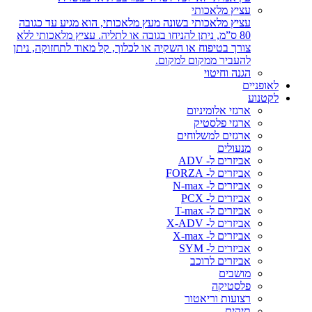
עציץ מלאכותי
עציץ מלאכותי בשונה מעץ מלאכותי, הוא מגיע עד כגובה
80 ס”מ, ניתן להניחו בגובה או לתליה. עציץ מלאכותי ללא
צורך בטיפוח או השקיה או לכלוך, קל מאוד לתחזוקה, ניתן
להעביר ממקום למקום.
הגנה וחיטוי
לאופניים
לקטנוע
ארגזי אלומיניום
ארגזי פלסטיק
ארגזים למשלוחים
מנעולים
אביזרים ל- ADV
אביזרים ל- FORZA
אביזרים ל- N-max
אביזרים ל- PCX
אביזרים ל- T-max
אביזרים ל- X-ADV
אביזרים ל- X-max
אביזרים ל- SYM
אביזרים לרוכב
מושבים
פלסטיקה
רצועות וריאטור
תיקים