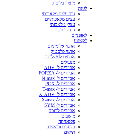
מוצרי בלוטוס
לגינה
גדר עלים מלאכותי
עצים מלאכותיים
עציץ מלאכותי
הגנה וחיטוי
לאופניים
לקטנוע
ארגזי אלומיניום
ארגזי פלסטיק
ארגזים למשלוחים
מנעולים
אביזרים ל- ADV
אביזרים ל- FORZA
אביזרים ל- N-max
אביזרים ל- PCX
אביזרים ל- T-max
אביזרים ל- X-ADV
אביזרים ל- X-max
אביזרים ל- SYM
אביזרים לרוכב
מושבים
פלסטיקה
רצועות וריאטור
תיקים