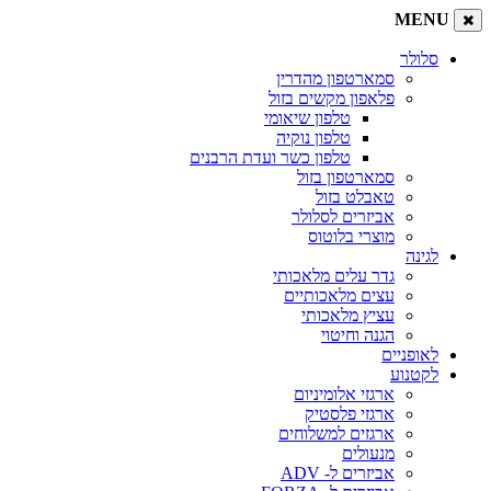
MENU
סלולר
סמארטפון מהדרין
פלאפון מקשים בזול
טלפון שיאומי
טלפון נוקיה
טלפון כשר ועדת הרבנים
סמארטפון בזול
טאבלט בזול
אביזרים לסלולר
מוצרי בלוטוס
לגינה
גדר עלים מלאכותי
עצים מלאכותיים
עציץ מלאכותי
הגנה וחיטוי
לאופניים
לקטנוע
ארגזי אלומיניום
ארגזי פלסטיק
ארגזים למשלוחים
מנעולים
אביזרים ל- ADV