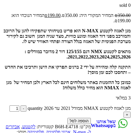
sold
0
350.00
₪
המחיר המקורי היה: ₪350.00.
199.00
₪
המחיר הנוכחי הוא:
₪199.00.
מגן לאגזוז לקטנוע N-MAX הוא פריט בטיחותי שתפקידו להגן על הרוכב
והמורכב מפני דוד האגזוז ומונע כוויות, מצד שניה המגן חשוב גם לקירור
מערכת הפנימית של האגזוז בגלל הצורה ופתחי האוויר שיש לו.
מתאים לקטנוע NMX דגם 125/155 דור 2 מדובר במודלים :
2021,2022,2023,2024,2025,2026.
התקנה קלה ומהירה על ידי 2 ברגים תפרקו את הישן ותרכיבו את החדש
– ותחסכו לכם זמן מוסך!
כמובן כל ההזמנות באתר משלוחים חינם לכל הארץ ולכן המחיר של מגן
לאגזוז NMAX הוא מחיר כולל משלוח!
3 במלאי
מגן לאגזוז לקטנוע NMAX ממודל 2021 עד 2026 quantity
הוספה לסל
שאל אותנו
בWhatssapp
מק"ט:
B6H-E4718
קטגוריות:
לקטנוע
,
אביזרים
ל- N-max
,
ארגזי פלסטיק
,
פלסטיקה
מותג: