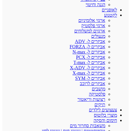
הגנה וחיטוי
לאופניים
לקטנוע
ארגזי אלומיניום
ארגזי פלסטיק
ארגזים למשלוחים
מנעולים
אביזרים ל- ADV
אביזרים ל- FORZA
אביזרים ל- N-max
אביזרים ל- PCX
אביזרים ל- T-max
אביזרים ל- X-ADV
אביזרים ל- X-max
אביזרים ל- SYM
אביזרים לרוכב
מושבים
פלסטיקה
רצועות וריאטור
תיקים
צעצועים לילדים
מוצרי בלוטוס
חימום והסקה
משאבות סחרור מים
טרמוסטטים | שעוני חום | שעוני לחץ