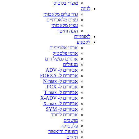
מוצרי בלוטוס
לגינה
גדר עלים מלאכותי
עצים מלאכותיים
עציץ מלאכותי
הגנה וחיטוי
לאופניים
לקטנוע
ארגזי אלומיניום
ארגזי פלסטיק
ארגזים למשלוחים
מנעולים
אביזרים ל- ADV
אביזרים ל- FORZA
אביזרים ל- N-max
אביזרים ל- PCX
אביזרים ל- T-max
אביזרים ל- X-ADV
אביזרים ל- X-max
אביזרים ל- SYM
אביזרים לרוכב
מושבים
פלסטיקה
רצועות וריאטור
תיקים