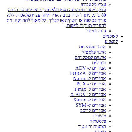
עציץ מלאכותי
עציץ מלאכותי בשונה מעץ מלאכותי, הוא מגיע עד כגובה
80 ס”מ, ניתן להניחו בגובה או לתליה. עציץ מלאכותי ללא
צורך בטיפוח או השקיה או לכלוך, קל מאוד לתחזוקה, ניתן
להעביר ממקום למקום.
הגנה וחיטוי
לאופניים
לקטנוע
ארגזי אלומיניום
ארגזי פלסטיק
ארגזים למשלוחים
מנעולים
אביזרים ל- ADV
אביזרים ל- FORZA
אביזרים ל- N-max
אביזרים ל- PCX
אביזרים ל- T-max
אביזרים ל- X-ADV
אביזרים ל- X-max
אביזרים ל- SYM
אביזרים לרוכב
מושבים
פלסטיקה
רצועות וריאטור
תיקים