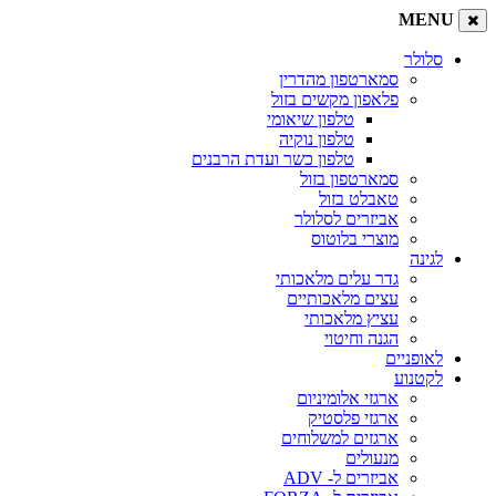
MENU
סלולר
סמארטפון מהדרין
פלאפון מקשים בזול
טלפון שיאומי
טלפון נוקיה
טלפון כשר ועדת הרבנים
סמארטפון בזול
טאבלט בזול
אביזרים לסלולר
מוצרי בלוטוס
לגינה
גדר עלים מלאכותי
עצים מלאכותיים
עציץ מלאכותי
הגנה וחיטוי
לאופניים
לקטנוע
ארגזי אלומיניום
ארגזי פלסטיק
ארגזים למשלוחים
מנעולים
אביזרים ל- ADV