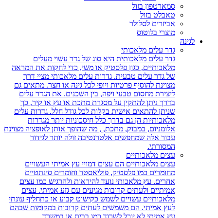
סמארטפון בזול
טאבלט בזול
אביזרים לסלולר
מוצרי בלוטוס
לגינה
גדר עלים מלאכותי
גדר עלים מלאכותית היא סוג של גדר עשוי מעלים
מלאכותיים, כגון פלסטיק או משי, כדי לחקות את המראה
של גדר עלים טבעית. גדרות עלים מלאכותי מציי דרך
מצוינת להוסיף פרטיות ויופי לכל גינה או חצר. מתאים גם
ליצירת מחסום טבעי ויפה, בין השכנים. את הגדר עלים
בדרך ניתן להתקין על מסגרת מתכת או עץ או קיר, כך
שניתן להתאים אישית בקלות לכל גודל חלל. גדרות עלים
מלאכותיות הן גם בדרך כלל חיסכוניות יותר מגדרות
אלומניום, במבוק, מתכת, , מה שהופך אותן לאופציה מצוינת
עבור אלה שמחפשים אלטרנטיבה זולה יותר לגידור
המסורתי.
עצים מלאכותיים
עצים מלאכותיים הם עצים דמויי עץ אמיתי העשויים
מחומרים כמו פלסטיק, פוליאסטר וחומרים סינתטיים
אחרים. עץ מלאכותי נועד להיראות ולהרגיש כמו עצים
אמיתיים ולעתים קרובות מגיעים עם גזע אמיתי. עצים
מלאכותיים עשויים לשמש כקישוט קבוע או כתחליף עונתי
לעץ אמיתי. הם משמשים לעתים קרובות במקומות שבהם
עץ אמיתי לא יוכל לשרוד כמו בבית או במשרד.