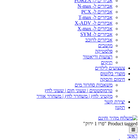
אביזרים ל- FORZA
אביזרים ל- N-max
אביזרים ל- PCX
אביזרים ל- T-max
אביזרים ל- X-ADV
אביזרים ל- X-max
אביזרים ל- SYM
אביזרים לרוכב
מושבים
פלסטיקה
רצועות וריאטור
תיקים
צעצועים לילדים
מוצרי בלוטוס
חימום והסקה
משאבות סחרור מים
טרמוסטטים | שעוני חום | שעוני לחץ
מקטיני לחץ | משחרר לחץ | משחרר אוויר
יצירת קשר
תקנון
Product tagged "פרו 1 ירוק"
ראשי