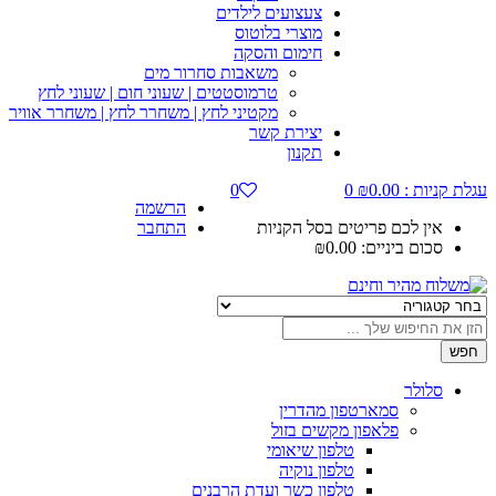
צעצועים לילדים
מוצרי בלוטוס
חימום והסקה
משאבות סחרור מים
טרמוסטטים | שעוני חום | שעוני לחץ
מקטיני לחץ | משחרר לחץ | משחרר אוויר
יצירת קשר
תקנון
עגלת קניות :
0.00
₪
0
0
הרשמה
אין לכם פריטים בסל הקניות
התחבר
סכום ביניים:
0.00
₪
חפש
סלולר
סמארטפון מהדרין
פלאפון מקשים בזול
טלפון שיאומי
טלפון נוקיה
טלפון כשר ועדת הרבנים