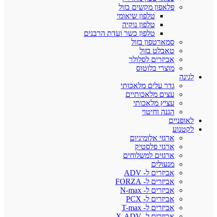
פלאפון מקשים בזול
טלפון שיאומי
טלפון נוקיה
טלפון כשר ועדת הרבנים
סמארטפון בזול
טאבלט בזול
אביזרים לסלולר
מוצרי בלוטוס
לגינה
גדר עלים מלאכותי
עצים מלאכותיים
עציץ מלאכותי
הגנה וחיטוי
לאופניים
לקטנוע
ארגזי אלומיניום
ארגזי פלסטיק
ארגזים למשלוחים
מנעולים
אביזרים ל- ADV
אביזרים ל- FORZA
אביזרים ל- N-max
אביזרים ל- PCX
אביזרים ל- T-max
אביזרים ל- X-ADV