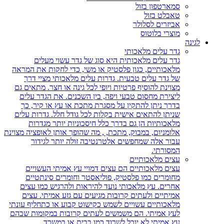
סמארטפון בזול
טאבלט בזול
אביזרים לסלולר
מוצרי בלוטוס
לגינה
גדר עלים מלאכותי
גדר עלים מלאכותית היא סוג של גדר עשוי מעלים
מלאכותיים, כגון פלסטיק או משי, כדי לחקות את המראה
של גדר עלים טבעית. גדרות עלים מלאכותי מציי דרך
מצוינת להוסיף פרטיות ויופי לכל גינה או חצר. מתאים גם
ליצירת מחסום טבעי ויפה, בין השכנים. את הגדר עלים
בדרך ניתן להתקין על מסגרת מתכת או עץ או קיר, כך
שניתן להתאים אישית בקלות לכל גודל חלל. גדרות עלים
מלאכותיות הן גם בדרך כלל חיסכוניות יותר מגדרות
אלומניום, במבוק, מתכת, , מה שהופך אותן לאופציה מצוינת
עבור אלה שמחפשים אלטרנטיבה זולה יותר לגידור
המסורתי.
עצים מלאכותיים
עצים מלאכותיים הם עצים דמויי עץ אמיתי העשויים
מחומרים כמו פלסטיק, פוליאסטר וחומרים סינתטיים
אחרים. עץ מלאכותי נועד להיראות ולהרגיש כמו עצים
אמיתיים ולעתים קרובות מגיעים עם גזע אמיתי. עצים
מלאכותיים עשויים לשמש כקישוט קבוע או כתחליף עונתי
לעץ אמיתי. הם משמשים לעתים קרובות במקומות שבהם
עץ אמיתי לא יוכל לשרוד כמו בבית או במשרד.