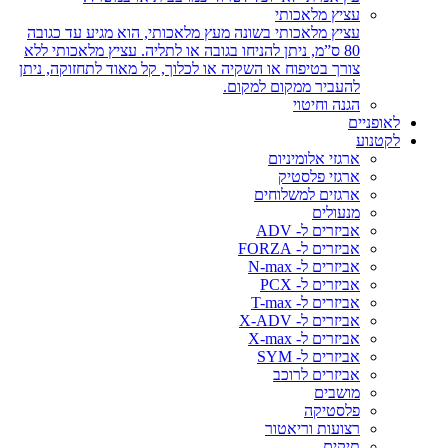
עציץ מלאכותי
עציץ מלאכותי בשונה מעץ מלאכותי, הוא מגיע עד כגובה
80 ס”מ, ניתן להניחו בגובה או לתליה. עציץ מלאכותי ללא
צורך בטיפוח או השקיה או לכלוך, קל מאוד לתחזוקה, ניתן
להעביר ממקום למקום.
הגנה וחיטוי
לאופניים
לקטנוע
ארגזי אלומיניום
ארגזי פלסטיק
ארגזים למשלוחים
מנעולים
אביזרים ל- ADV
אביזרים ל- FORZA
אביזרים ל- N-max
אביזרים ל- PCX
אביזרים ל- T-max
אביזרים ל- X-ADV
אביזרים ל- X-max
אביזרים ל- SYM
אביזרים לרוכב
מושבים
פלסטיקה
רצועות וריאטור
תיקים