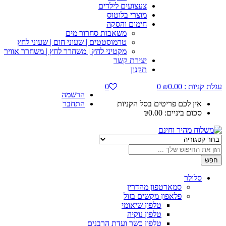
צעצועים לילדים
מוצרי בלוטוס
חימום והסקה
משאבות סחרור מים
טרמוסטטים | שעוני חום | שעוני לחץ
מקטיני לחץ | משחרר לחץ | משחרר אוויר
יצירת קשר
תקנון
עגלת קניות :
0.00
₪
0
0
הרשמה
אין לכם פריטים בסל הקניות
התחבר
סכום ביניים:
0.00
₪
חפש
סלולר
סמארטפון מהדרין
פלאפון מקשים בזול
טלפון שיאומי
טלפון נוקיה
טלפון כשר ועדת הרבנים