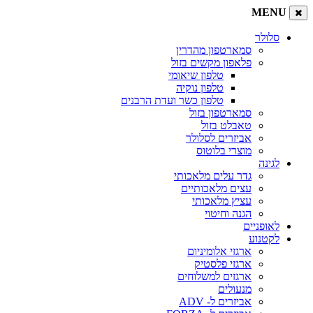
MENU
סלולר
סמארטפון מהדרין
פלאפון מקשים בזול
טלפון שיאומי
טלפון נוקיה
טלפון כשר ועדת הרבנים
סמארטפון בזול
טאבלט בזול
אביזרים לסלולר
מוצרי בלוטוס
לגינה
גדר עלים מלאכותי
עצים מלאכותיים
עציץ מלאכותי
הגנה וחיטוי
לאופניים
לקטנוע
ארגזי אלומיניום
ארגזי פלסטיק
ארגזים למשלוחים
מנעולים
אביזרים ל- ADV