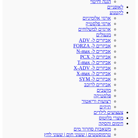
הגנה וחיטוי
לאופניים
לקטנוע
ארגזי אלומיניום
ארגזי פלסטיק
ארגזים למשלוחים
מנעולים
אביזרים ל- ADV
אביזרים ל- FORZA
אביזרים ל- N-max
אביזרים ל- PCX
אביזרים ל- T-max
אביזרים ל- X-ADV
אביזרים ל- X-max
אביזרים ל- SYM
אביזרים לרוכב
מושבים
פלסטיקה
רצועות וריאטור
תיקים
צעצועים לילדים
מוצרי בלוטוס
חימום והסקה
משאבות סחרור מים
טרמוסטטים | שעוני חום | שעוני לחץ