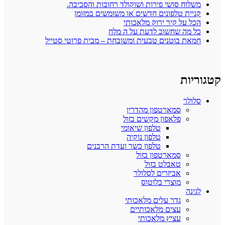
משלוח סושי פירות ושוקולד רחובות והסביבה.
קניית טלפונים חדשים או משומשים במזומן
הכל על קיר ירוק מלאכותי
כל מה שחשוב לדעת על ה מלח
חמאת בוטנים טבעית ומשובחת – מבית פרוטי סטייל
קטגוריות
סלולר
סמארטפון מהדרין
פלאפון מקשים בזול
טלפון שיאומי
טלפון נוקיה
טלפון כשר ועדת הרבנים
סמארטפון בזול
טאבלט בזול
אביזרים לסלולר
מוצרי בלוטוס
לגינה
גדר עלים מלאכותי
עצים מלאכותיים
עציץ מלאכותי