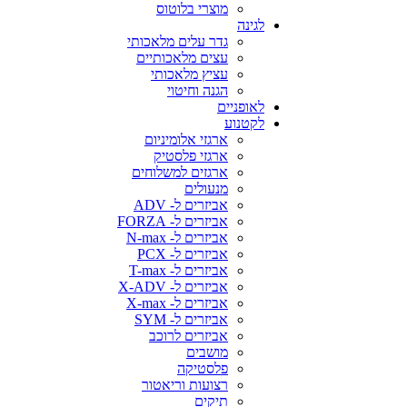
מוצרי בלוטוס
לגינה
גדר עלים מלאכותי
עצים מלאכותיים
עציץ מלאכותי
הגנה וחיטוי
לאופניים
לקטנוע
ארגזי אלומיניום
ארגזי פלסטיק
ארגזים למשלוחים
מנעולים
אביזרים ל- ADV
אביזרים ל- FORZA
אביזרים ל- N-max
אביזרים ל- PCX
אביזרים ל- T-max
אביזרים ל- X-ADV
אביזרים ל- X-max
אביזרים ל- SYM
אביזרים לרוכב
מושבים
פלסטיקה
רצועות וריאטור
תיקים