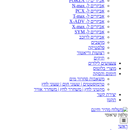
אביזרים ל- FORZA
אביזרים ל- N-max
אביזרים ל- PCX
אביזרים ל- T-max
אביזרים ל- X-ADV
אביזרים ל- X-max
אביזרים ל- SYM
אביזרים לרוכב
מושבים
פלסטיקה
רצועות וריאטור
תיקים
צעצועים לילדים
מוצרי בלוטוס
חימום והסקה
משאבות סחרור מים
טרמוסטטים | שעוני חום | שעוני לחץ
מקטיני לחץ | משחרר לחץ | משחרר אוויר
יצירת קשר
תקנון
טלפון שיאומי
ראשי