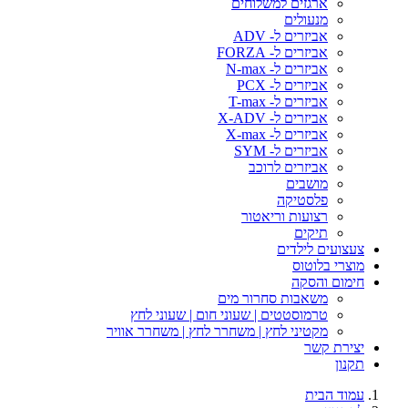
ארגזים למשלוחים
מנעולים
אביזרים ל- ADV
אביזרים ל- FORZA
אביזרים ל- N-max
אביזרים ל- PCX
אביזרים ל- T-max
אביזרים ל- X-ADV
אביזרים ל- X-max
אביזרים ל- SYM
אביזרים לרוכב
מושבים
פלסטיקה
רצועות וריאטור
תיקים
צעצועים לילדים
מוצרי בלוטוס
חימום והסקה
משאבות סחרור מים
טרמוסטטים | שעוני חום | שעוני לחץ
מקטיני לחץ | משחרר לחץ | משחרר אוויר
יצירת קשר
תקנון
עמוד הבית