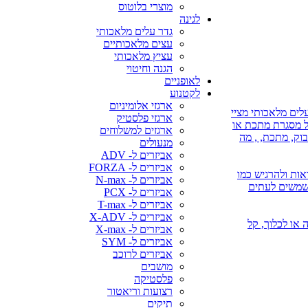
מוצרי בלוטוס
לגינה
גדר עלים מלאכותי
עצים מלאכותיים
עציץ מלאכותי
הגנה וחיטוי
לאופניים
לקטנוע
ארגזי אלומיניום
לים מלאכותי מציי
ארגזי פלסטיק
על מסגרת מתכת או
ארגזים למשלוחים
בוק, מתכת, , מה
מנעולים
אביזרים ל- ADV
אביזרים ל- FORZA
אות ולהרגיש כמו
אביזרים ל- N-max
משמשים לעתים
אביזרים ל- PCX
אביזרים ל- T-max
אביזרים ל- X-ADV
 או השקיה או לכלוך, קל
אביזרים ל- X-max
אביזרים ל- SYM
אביזרים לרוכב
מושבים
פלסטיקה
רצועות וריאטור
תיקים