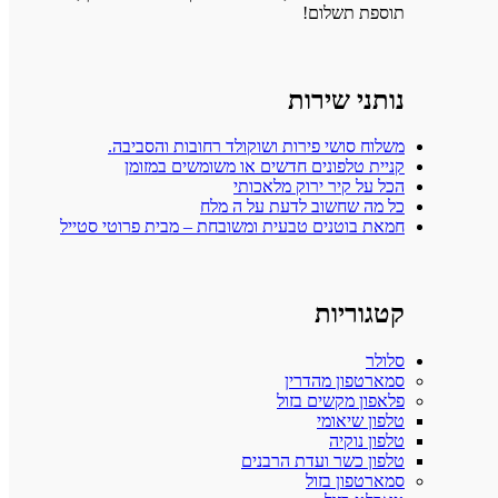
תוספת תשלום!
נותני שירות
משלוח סושי פירות ושוקולד רחובות והסביבה.
קניית טלפונים חדשים או משומשים במזומן
הכל על קיר ירוק מלאכותי
כל מה שחשוב לדעת על ה מלח
חמאת בוטנים טבעית ומשובחת – מבית פרוטי סטייל
קטגוריות
סלולר
סמארטפון מהדרין
פלאפון מקשים בזול
טלפון שיאומי
טלפון נוקיה
טלפון כשר ועדת הרבנים
סמארטפון בזול