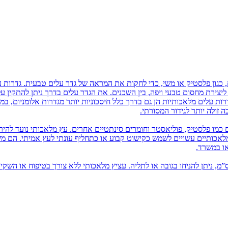
 כגון פלסטיק או משי, כדי לחקות את המראה של גדר עלים טבעית. גדרות ע
ם ליצירת מחסום טבעי ויפה, בין השכנים. את הגדר עלים בדרך ניתן להתקין 
רות עלים מלאכותיות הן גם בדרך כלל חיסכוניות יותר מגדרות אלומניום, במ
זולה יותר לגידור המסורתי.
 כמו פלסטיק, פוליאסטר וחומרים סינתטיים אחרים. עץ מלאכותי נועד להיר
 מלאכותיים עשויים לשמש כקישוט קבוע או כתחליף עונתי לעץ אמיתי. הם 
או במשרד.
יץ מלאכותי בשונה מעץ מלאכותי, הוא מגיע עד כגובה 80 ס”מ, ניתן להניחו בגובה או לתליה. עציץ מלאכותי ללא צורך בטיפוח