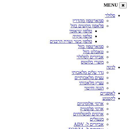
MENU
סלולר
סמארטפון מהדרין
פלאפון מקשים בזול
טלפון שיאומי
טלפון נוקיה
טלפון כשר ועדת הרבנים
סמארטפון בזול
טאבלט בזול
אביזרים לסלולר
מוצרי בלוטוס
לגינה
גדר עלים מלאכותי
עצים מלאכותיים
עציץ מלאכותי
הגנה וחיטוי
לאופניים
לקטנוע
ארגזי אלומיניום
ארגזי פלסטיק
ארגזים למשלוחים
מנעולים
אביזרים ל- ADV