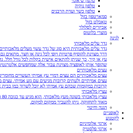
טלפון שיאומי
טלפון נוקיה
טלפון כשר ועדת הרבנים
סמארטפון בזול
טאבלט בזול
אביזרים לסלולר
מוצרי בלוטוס
לגינה
גדר עלים מלאכותי
גדר עלים מלאכותית היא סוג של גדר עשוי מעלים מלאכותיים,
דרך מצוינת להוסיף פרטיות ויופי לכל גינה או חצר. מתאים ג
עץ או קיר, כך שניתן להתאים אישית בקלות לכל גודל חלל. גד
שהופך אותן לאופציה מצוינת עבור אלה שמחפשים אלטרנטיבה 
עצים מלאכותיים
עצים מלאכותיים הם עצים דמויי עץ אמיתי העשויים מחומרים
עצים אמיתיים ולעתים קרובות מגיעים עם גזע אמיתי. עצים
קרובות במקומות שבהם עץ אמיתי לא יוכל לשרוד כמו בבית 
עציץ מלאכותי
עצ
מאוד לתחזוקה, ניתן להעביר ממקום למקום.
הגנה וחיטוי
לאופניים
לקטנוע
ארגזי אלומיניום
ארגזי פלסטיק