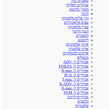
טאבלט בזול
אביזרים לסלולר
מוצרי בלוטוס
לגינה
גדר עלים מלאכותי
עצים מלאכותיים
עציץ מלאכותי
הגנה וחיטוי
לאופניים
לקטנוע
ארגזי אלומיניום
ארגזי פלסטיק
ארגזים למשלוחים
מנעולים
אביזרים ל- ADV
אביזרים ל- FORZA
אביזרים ל- N-max
אביזרים ל- PCX
אביזרים ל- T-max
אביזרים ל- X-ADV
אביזרים ל- X-max
אביזרים ל- SYM
אביזרים לרוכב
מושבים
פלסטיקה