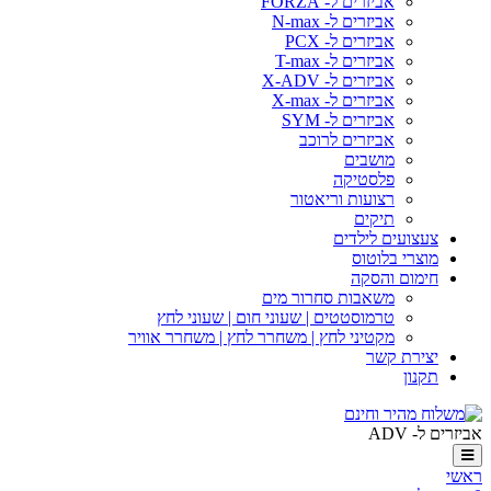
אביזרים ל- FORZA
אביזרים ל- N-max
אביזרים ל- PCX
אביזרים ל- T-max
אביזרים ל- X-ADV
אביזרים ל- X-max
אביזרים ל- SYM
אביזרים לרוכב
מושבים
פלסטיקה
רצועות וריאטור
תיקים
צעצועים לילדים
מוצרי בלוטוס
חימום והסקה
משאבות סחרור מים
טרמוסטטים | שעוני חום | שעוני לחץ
מקטיני לחץ | משחרר לחץ | משחרר אוויר
יצירת קשר
תקנון
אביזרים ל- ADV
ראשי