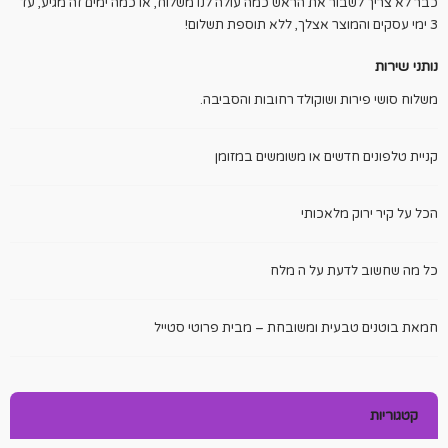
כבר לא צריך לשבור את הראש כמה עולה לנו משלוח, או כמה ימים זה מגיע, עד
3 ימי עסקים והמוצר אצלך, ללא תוספת תשלום!
נותני שירות
משלוח סושי פירות ושוקולד רחובות והסביבה.
קניית טלפונים חדשים או משומשים במזומן
הכל על קיר ירוק מלאכותי
כל מה שחשוב לדעת על ה מלח
חמאת בוטנים טבעית ומשובחת – מבית פרוטי סטייל
קטגוריות