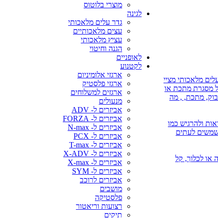
מוצרי בלוטוס
לגינה
גדר עלים מלאכותי
עצים מלאכותיים
עציץ מלאכותי
הגנה וחיטוי
לאופניים
לקטנוע
ארגזי אלומיניום
לים מלאכותי מציי
ארגזי פלסטיק
על מסגרת מתכת או
ארגזים למשלוחים
בוק, מתכת, , מה
מנעולים
אביזרים ל- ADV
אביזרים ל- FORZA
אות ולהרגיש כמו
אביזרים ל- N-max
משמשים לעתים
אביזרים ל- PCX
אביזרים ל- T-max
אביזרים ל- X-ADV
 או השקיה או לכלוך, קל
אביזרים ל- X-max
אביזרים ל- SYM
אביזרים לרוכב
מושבים
פלסטיקה
רצועות וריאטור
תיקים