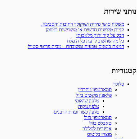
נותני שירות
משלוח סושי פירות ושוקולד רחובות והסביבה.
קניית טלפונים חדשים או משומשים במזומן
הכל על קיר ירוק מלאכותי
כל מה שחשוב לדעת על ה מלח
חמאת בוטנים טבעית ומשובחת – מבית פרוטי סטייל
קטגוריות
סלולר
סמארטפון מהדרין
פלאפון מקשים בזול
טלפון שיאומי
טלפון נוקיה
טלפון כשר ועדת הרבנים
סמארטפון בזול
טאבלט בזול
אביזרים לסלולר
מוצרי בלוטוס