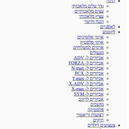
לגינה
גדר עלים מלאכותי
עצים מלאכותיים
עציץ מלאכותי
הגנה וחיטוי
לאופניים
לקטנוע
ארגזי אלומיניום
ארגזי פלסטיק
ארגזים למשלוחים
מנעולים
אביזרים ל- ADV
אביזרים ל- FORZA
אביזרים ל- N-max
אביזרים ל- PCX
אביזרים ל- T-max
אביזרים ל- X-ADV
אביזרים ל- X-max
אביזרים ל- SYM
אביזרים לרוכב
מושבים
פלסטיקה
רצועות וריאטור
תיקים
צעצועים לילדים