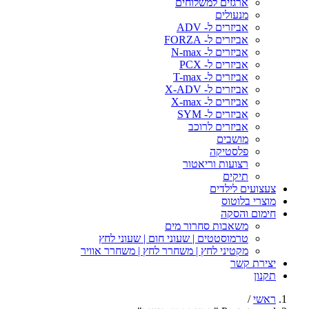
ארגזים למשלוחים
מנעולים
אביזרים ל- ADV
אביזרים ל- FORZA
אביזרים ל- N-max
אביזרים ל- PCX
אביזרים ל- T-max
אביזרים ל- X-ADV
אביזרים ל- X-max
אביזרים ל- SYM
אביזרים לרוכב
מושבים
פלסטיקה
רצועות וריאטור
תיקים
צעצועים לילדים
מוצרי בלוטוס
חימום והסקה
משאבות סחרור מים
טרמוסטטים | שעוני חום | שעוני לחץ
מקטיני לחץ | משחרר לחץ | משחרר אוויר
יצירת קשר
תקנון
ראשי
/