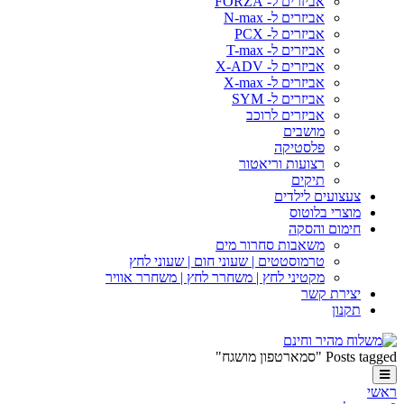
אביזרים ל- FORZA
אביזרים ל- N-max
אביזרים ל- PCX
אביזרים ל- T-max
אביזרים ל- X-ADV
אביזרים ל- X-max
אביזרים ל- SYM
אביזרים לרוכב
מושבים
פלסטיקה
רצועות וריאטור
תיקים
צעצועים לילדים
מוצרי בלוטוס
חימום והסקה
משאבות סחרור מים
טרמוסטטים | שעוני חום | שעוני לחץ
מקטיני לחץ | משחרר לחץ | משחרר אוויר
יצירת קשר
תקנון
Posts tagged "סמארטפון מושגח"
ראשי