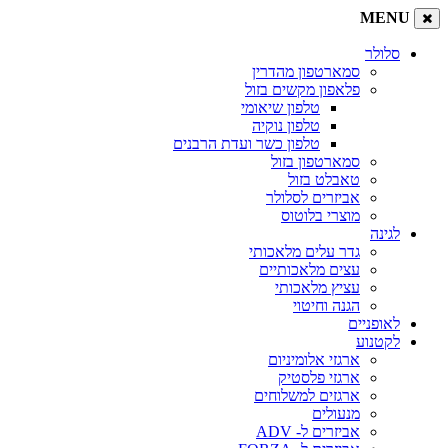
MENU
סלולר
סמארטפון מהדרין
פלאפון מקשים בזול
טלפון שיאומי
טלפון נוקיה
טלפון כשר ועדת הרבנים
סמארטפון בזול
טאבלט בזול
אביזרים לסלולר
מוצרי בלוטוס
לגינה
גדר עלים מלאכותי
עצים מלאכותיים
עציץ מלאכותי
הגנה וחיטוי
לאופניים
לקטנוע
ארגזי אלומיניום
ארגזי פלסטיק
ארגזים למשלוחים
מנעולים
אביזרים ל- ADV