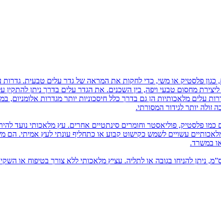
 כגון פלסטיק או משי, כדי לחקות את המראה של גדר עלים טבעית. גדרות ע
ם ליצירת מחסום טבעי ויפה, בין השכנים. את הגדר עלים בדרך ניתן להתקין 
רות עלים מלאכותיות הן גם בדרך כלל חיסכוניות יותר מגדרות אלומניום, במ
זולה יותר לגידור המסורתי.
 כמו פלסטיק, פוליאסטר וחומרים סינתטיים אחרים. עץ מלאכותי נועד להיר
 מלאכותיים עשויים לשמש כקישוט קבוע או כתחליף עונתי לעץ אמיתי. הם 
או במשרד.
יץ מלאכותי בשונה מעץ מלאכותי, הוא מגיע עד כגובה 80 ס”מ, ניתן להניחו בגובה או לתליה. עציץ מלאכותי ללא צורך בטיפוח