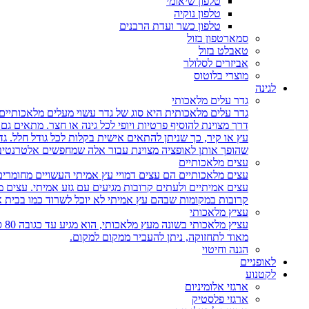
טלפון שיאומי
טלפון נוקיה
טלפון כשר ועדת הרבנים
סמארטפון בזול
טאבלט בזול
אביזרים לסלולר
מוצרי בלוטוס
לגינה
גדר עלים מלאכותי
גדר עלים מלאכותית היא סוג של גדר עשוי מעלים מלאכותיים,
דרך מצוינת להוסיף פרטיות ויופי לכל גינה או חצר. מתאים ג
עץ או קיר, כך שניתן להתאים אישית בקלות לכל גודל חלל. גד
שהופך אותן לאופציה מצוינת עבור אלה שמחפשים אלטרנטיבה 
עצים מלאכותיים
עצים מלאכותיים הם עצים דמויי עץ אמיתי העשויים מחומרים
עצים אמיתיים ולעתים קרובות מגיעים עם גזע אמיתי. עצים
קרובות במקומות שבהם עץ אמיתי לא יוכל לשרוד כמו בבית 
עציץ מלאכותי
עצ
מאוד לתחזוקה, ניתן להעביר ממקום למקום.
הגנה וחיטוי
לאופניים
לקטנוע
ארגזי אלומיניום
ארגזי פלסטיק