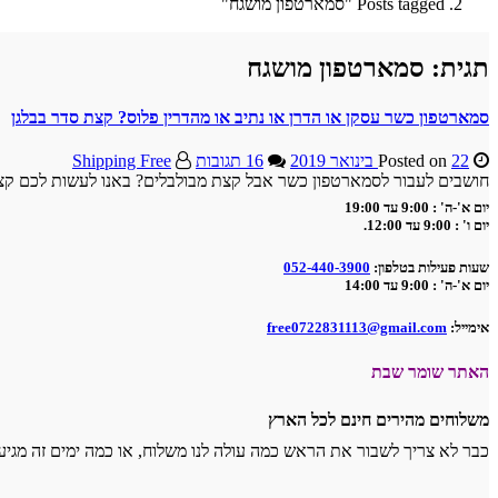
Posts tagged "סמארטפון מושגח"
תגית:
סמארטפון מושגח
סמארטפון כשר עסקן או הדרן או נתיב או מהדרין פלוס? קצת סדר בבלגן
22 בינואר 2019
Posted on
16 תגובות
Shipping Free
חושבים לעבור לסמארטפון כשר אבל קצת מבולבלים? באנו לעשות לכם קצת
יום א'-ה' : 9:00 עד 19:00
יום ו' : 9:00 עד 12:00.
שעות פעילות בטלפון:
052-440-3900
יום א'-ה' : 9:00 עד 14:00
אימייל:
free0722831113@gmail.com
האתר שומר שבת
משלוחים מהירים חינם לכל הארץ
כבר לא צריך לשבור את הראש כמה עולה לנו משלוח, או כמה ימים זה מגיע, עד 3 ימי עסקים והמוצר אצלך, ללא תוספת