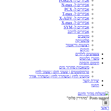
אביזרים ל- FORZA
אביזרים ל- N-max
אביזרים ל- PCX
אביזרים ל- T-max
אביזרים ל- X-ADV
אביזרים ל- X-max
אביזרים ל- SYM
אביזרים לרוכב
מושבים
פלסטיקה
רצועות וריאטור
תיקים
צעצועים לילדים
מוצרי בלוטוס
חימום והסקה
משאבות סחרור מים
טרמוסטטים | שעוני חום | שעוני לחץ
מקטיני לחץ | משחרר לחץ | משחרר אוויר
יצירת קשר
תקנון
Posts tagged "מהדרין פלוס"
ראשי