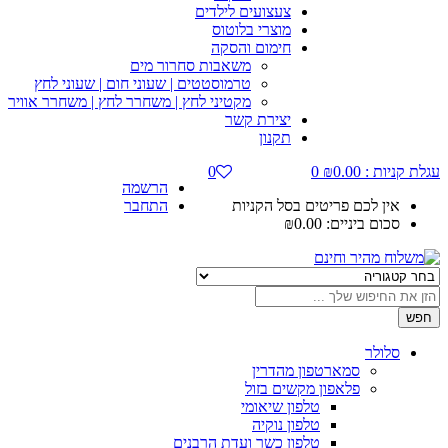
צעצועים לילדים
מוצרי בלוטוס
חימום והסקה
משאבות סחרור מים
טרמוסטטים | שעוני חום | שעוני לחץ
מקטיני לחץ | משחרר לחץ | משחרר אוויר
יצירת קשר
תקנון
עגלת קניות :
0.00
₪
0
0
הרשמה
אין לכם פריטים בסל הקניות
התחבר
סכום ביניים:
0.00
₪
חפש
סלולר
סמארטפון מהדרין
פלאפון מקשים בזול
טלפון שיאומי
טלפון נוקיה
טלפון כשר ועדת הרבנים