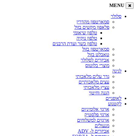
MENU
סלולר
סמארטפון מהדרין
פלאפון מקשים בזול
טלפון שיאומי
טלפון נוקיה
טלפון כשר ועדת הרבנים
סמארטפון בזול
טאבלט בזול
אביזרים לסלולר
מוצרי בלוטוס
לגינה
גדר עלים מלאכותי
עצים מלאכותיים
עציץ מלאכותי
הגנה וחיטוי
לאופניים
לקטנוע
ארגזי אלומיניום
ארגזי פלסטיק
ארגזים למשלוחים
מנעולים
אביזרים ל- ADV