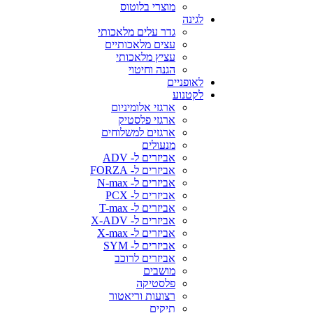
מוצרי בלוטוס
לגינה
גדר עלים מלאכותי
עצים מלאכותיים
עציץ מלאכותי
הגנה וחיטוי
לאופניים
לקטנוע
ארגזי אלומיניום
ארגזי פלסטיק
ארגזים למשלוחים
מנעולים
אביזרים ל- ADV
אביזרים ל- FORZA
אביזרים ל- N-max
אביזרים ל- PCX
אביזרים ל- T-max
אביזרים ל- X-ADV
אביזרים ל- X-max
אביזרים ל- SYM
אביזרים לרוכב
מושבים
פלסטיקה
רצועות וריאטור
תיקים