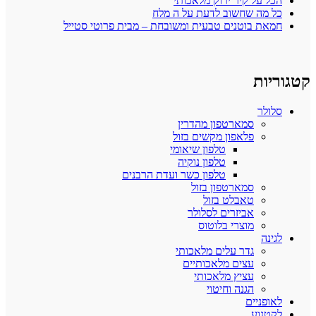
הכל על קיר ירוק מלאכותי
כל מה שחשוב לדעת על ה מלח
חמאת בוטנים טבעית ומשובחת – מבית פרוטי סטייל
קטגוריות
סלולר
סמארטפון מהדרין
פלאפון מקשים בזול
טלפון שיאומי
טלפון נוקיה
טלפון כשר ועדת הרבנים
סמארטפון בזול
טאבלט בזול
אביזרים לסלולר
מוצרי בלוטוס
לגינה
גדר עלים מלאכותי
עצים מלאכותיים
עציץ מלאכותי
הגנה וחיטוי
לאופניים
לקטנוע