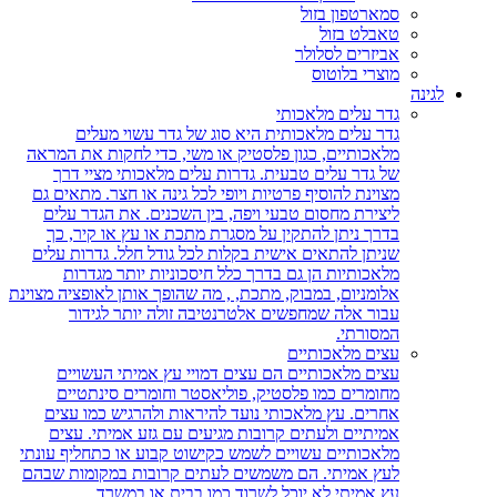
סמארטפון בזול
טאבלט בזול
אביזרים לסלולר
מוצרי בלוטוס
לגינה
גדר עלים מלאכותי
גדר עלים מלאכותית היא סוג של גדר עשוי מעלים
מלאכותיים, כגון פלסטיק או משי, כדי לחקות את המראה
של גדר עלים טבעית. גדרות עלים מלאכותי מציי דרך
מצוינת להוסיף פרטיות ויופי לכל גינה או חצר. מתאים גם
ליצירת מחסום טבעי ויפה, בין השכנים. את הגדר עלים
בדרך ניתן להתקין על מסגרת מתכת או עץ או קיר, כך
שניתן להתאים אישית בקלות לכל גודל חלל. גדרות עלים
מלאכותיות הן גם בדרך כלל חיסכוניות יותר מגדרות
אלומניום, במבוק, מתכת, , מה שהופך אותן לאופציה מצוינת
עבור אלה שמחפשים אלטרנטיבה זולה יותר לגידור
המסורתי.
עצים מלאכותיים
עצים מלאכותיים הם עצים דמויי עץ אמיתי העשויים
מחומרים כמו פלסטיק, פוליאסטר וחומרים סינתטיים
אחרים. עץ מלאכותי נועד להיראות ולהרגיש כמו עצים
אמיתיים ולעתים קרובות מגיעים עם גזע אמיתי. עצים
מלאכותיים עשויים לשמש כקישוט קבוע או כתחליף עונתי
לעץ אמיתי. הם משמשים לעתים קרובות במקומות שבהם
עץ אמיתי לא יוכל לשרוד כמו בבית או במשרד.