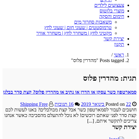
צעצועים לילדים
מוצרי בלוטוס
חימום והסקה
משאבות סחרור מים
טרמוסטטים | שעוני חום | שעוני לחץ
מקטיני לחץ | משחרר לחץ | משחרר אוויר
יצירת קשר
תקנון
ראשי
/
Posts tagged "מהדרין פלוס"
תגית:
מהדרין פלוס
סמארטפון כשר עסקן או הדרן או נתיב או מהדרין פלוס? קצת סדר בבלגן
22 בינואר 2019
Posted on
16 תגובות
Shipping Free
חושבים לעבור לסמארטפון כשר אבל קצת מבולבלים? באנו לעשות לכם
קצת סדר לפני שאתם רוכשים! לא נוכל להתעלם מהסביבה כאשר אנחנו
צריכים לתקשר איתם, [...]
יצירת קשר