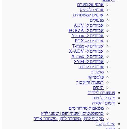
ארגזי אלומיניום
ארגזי פלסטיק
ארגזים למשלוחים
מנעולים
אביזרים ל- ADV
אביזרים ל- FORZA
אביזרים ל- N-max
אביזרים ל- PCX
אביזרים ל- T-max
אביזרים ל- X-ADV
אביזרים ל- X-max
אביזרים ל- SYM
אביזרים לרוכב
מושבים
פלסטיקה
רצועות וריאטור
תיקים
צעצועים לילדים
מוצרי בלוטוס
חימום והסקה
משאבות סחרור מים
טרמוסטטים | שעוני חום | שעוני לחץ
מקטיני לחץ | משחרר לחץ | משחרר אוויר
יצירת קשר
תקנון