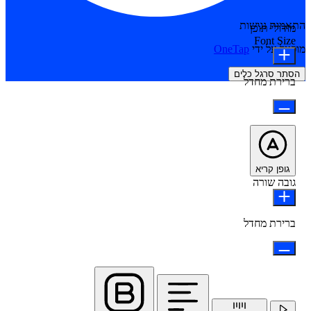
התאמות נגישות
מודולי תוכן
Font Size
מופעל על ידי
OneTap
הסתר סרגל כלים
ברירת מחדל
גופן קריא
גובה שורה
ברירת מחדל