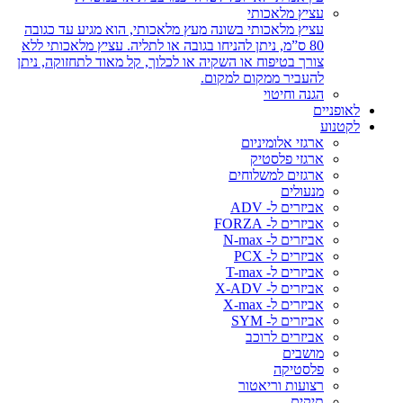
עציץ מלאכותי
עציץ מלאכותי בשונה מעץ מלאכותי, הוא מגיע עד כגובה
80 ס”מ, ניתן להניחו בגובה או לתליה. עציץ מלאכותי ללא
צורך בטיפוח או השקיה או לכלוך, קל מאוד לתחזוקה, ניתן
להעביר ממקום למקום.
הגנה וחיטוי
לאופניים
לקטנוע
ארגזי אלומיניום
ארגזי פלסטיק
ארגזים למשלוחים
מנעולים
אביזרים ל- ADV
אביזרים ל- FORZA
אביזרים ל- N-max
אביזרים ל- PCX
אביזרים ל- T-max
אביזרים ל- X-ADV
אביזרים ל- X-max
אביזרים ל- SYM
אביזרים לרוכב
מושבים
פלסטיקה
רצועות וריאטור
תיקים