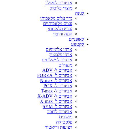
אביזרים לסלולר
מוצרי בלוטוס
לגינה
גדר עלים מלאכותי
עצים מלאכותיים
עציץ מלאכותי
הגנה וחיטוי
לאופניים
לקטנוע
ארגזי אלומיניום
ארגזי פלסטיק
ארגזים למשלוחים
מנעולים
אביזרים ל- ADV
אביזרים ל- FORZA
אביזרים ל- N-max
אביזרים ל- PCX
אביזרים ל- T-max
אביזרים ל- X-ADV
אביזרים ל- X-max
אביזרים ל- SYM
אביזרים לרוכב
מושבים
פלסטיקה
רצועות וריאטור