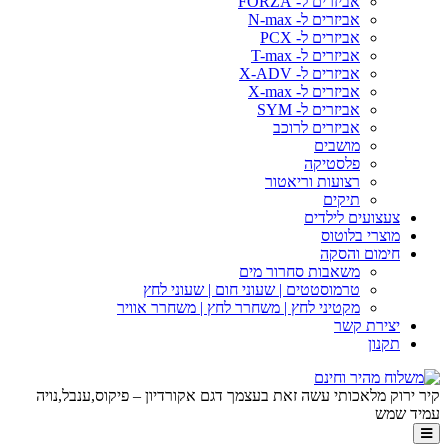
אביזרים ל- FORZA
אביזרים ל- N-max
אביזרים ל- PCX
אביזרים ל- T-max
אביזרים ל- X-ADV
אביזרים ל- X-max
אביזרים ל- SYM
אביזרים לרוכב
מושבים
פלסטיקה
רצועות וריאטור
תיקים
צעצועים לילדים
מוצרי בלוטוס
חימום והסקה
משאבות סחרור מים
טרמוסטטים | שעוני חום | שעוני לחץ
מקטיני לחץ | משחרר לחץ | משחרר אוויר
יצירת קשר
תקנון
קיר ירוק מלאכותי עשה זאת בעצמך דגם אקורדיון – פיקוס,ענבל,נויה
עמיד שמש