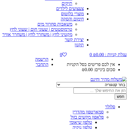
תיקים
צעצועים לילדים
מוצרי בלוטוס
חימום והסקה
משאבות סחרור מים
טרמוסטטים | שעוני חום | שעוני לחץ
מקטיני לחץ | משחרר לחץ | משחרר אוויר
יצירת קשר
תקנון
עגלת קניות :
0.00
₪
0
0
הרשמה
אין לכם פריטים בסל הקניות
התחבר
סכום ביניים:
0.00
₪
חפש
סלולר
סמארטפון מהדרין
פלאפון מקשים בזול
טלפון שיאומי
טלפון נוקיה