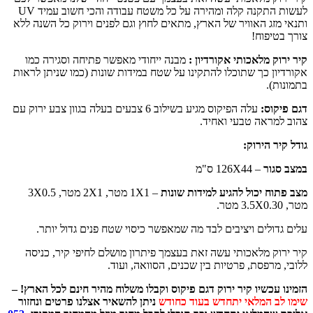
לעשות התקנה קלה ומהירה על כל משטח עבודה והכי חשוב עמיד UV
ותנאי מזג האוויר של הארץ, מתאים לחוץ וגם לפנים וירוק כל השנה ללא
צורך בטיפוח!
קיר ירוק מלאכותי אקורדיון :
מבנה ייחודי מאפשר פתיחה וסגירה כמו
אקורדיון כך שתוכלו להתקינו על שטח במידות שונות (כמו שניתן לראות
בתמונות).
דגם פיקוס:
עלה הפיקוס מגיע בשילוב 6 צבעים בעלה בגוון צבע ירוק עם
צהוב למראה טבעי ואחיד.
גודל קיר הירוק:
במצב סגור
– 126X44 ס"מ
מצב פתוח יכול להגיע למידות שונות
– 1X1 מטר, 2X1 מטר, 3X0.5
מטר, 3.5X0.30 מטר.
עלים גדולים ויציבים לבד מה שמאפשר כיסוי שטח פנים גדול יותר.
קיר ירוק מלאכותי עשה זאת בעצמך פיתרון מושלם לחיפי קיר, כניסה
ללובי, מרפסת, פרטיות בין שכנים, הסוואה, ועוד.
הזמינו עכשיו קיר ירוק דגם פיקוס וקבלו משלוח מהיר חינם לכל הארץ! –
שימו לב המלאי יתחדש בעוד כחודש
ניתן להשאיר אצלנו פרטים ונחזור