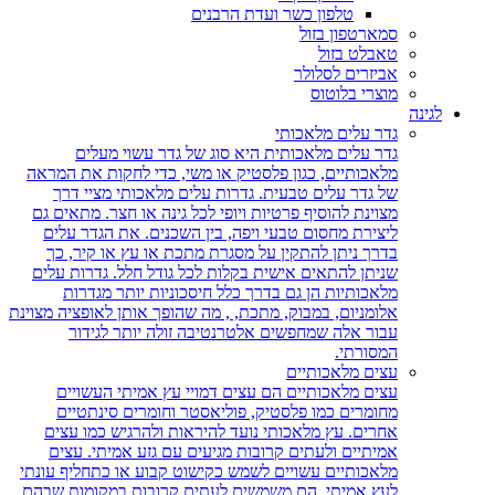
טלפון כשר ועדת הרבנים
סמארטפון בזול
טאבלט בזול
אביזרים לסלולר
מוצרי בלוטוס
לגינה
גדר עלים מלאכותי
גדר עלים מלאכותית היא סוג של גדר עשוי מעלים
מלאכותיים, כגון פלסטיק או משי, כדי לחקות את המראה
של גדר עלים טבעית. גדרות עלים מלאכותי מציי דרך
מצוינת להוסיף פרטיות ויופי לכל גינה או חצר. מתאים גם
ליצירת מחסום טבעי ויפה, בין השכנים. את הגדר עלים
בדרך ניתן להתקין על מסגרת מתכת או עץ או קיר, כך
שניתן להתאים אישית בקלות לכל גודל חלל. גדרות עלים
מלאכותיות הן גם בדרך כלל חיסכוניות יותר מגדרות
אלומניום, במבוק, מתכת, , מה שהופך אותן לאופציה מצוינת
עבור אלה שמחפשים אלטרנטיבה זולה יותר לגידור
המסורתי.
עצים מלאכותיים
עצים מלאכותיים הם עצים דמויי עץ אמיתי העשויים
מחומרים כמו פלסטיק, פוליאסטר וחומרים סינתטיים
אחרים. עץ מלאכותי נועד להיראות ולהרגיש כמו עצים
אמיתיים ולעתים קרובות מגיעים עם גזע אמיתי. עצים
מלאכותיים עשויים לשמש כקישוט קבוע או כתחליף עונתי
לעץ אמיתי. הם משמשים לעתים קרובות במקומות שבהם