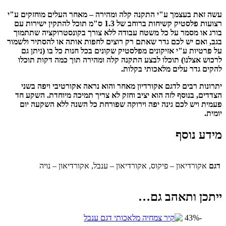
עשה זאת בעצמך ע"י התקנה קלה ומהירה – מאחר העלים מוחזקים ע"י
רצועות פלסטיק קשיחות ברוחב של 1.3 ס"מ תוכל להתקין ישירות עם
בורג או מסמר על כל משטח עבודה ללא צורך בקונסטרוקציה שתתמוך
בגב, ואם יש לכם גדר שאתם רק רוצים לחפות אותה או להסתיר ולשמור
על פרטיות ע"י אזיקונים מפלסטיק שקונים בכל חנות כל בו (ניתן גם
לרכוש אצלנו) תוכלו לבצע התקנה קלה ומהירה תוך כמה דקות תוכלו
להקים גדר עלים מלאכותי בקלות.
יתרונות רבים לדגם אקורדיון מאחר והוא נראה אקורטיבי ויפה בשני
הצדדים, בנוסף לזה הוא יציב וחזק לא צריך תמיכה מיוחדת. השקע חד
פעמית ויש לכם גינה יפה וירוקה שפורחת כל השנה ללא השקעה יום
יומית.
מידע נוסף
דגם
אקורדיאון – פיקוס, אקורדיאון – ענבל, אקורדיאון – נויה
ייתכן ותאהב גם…
-43%