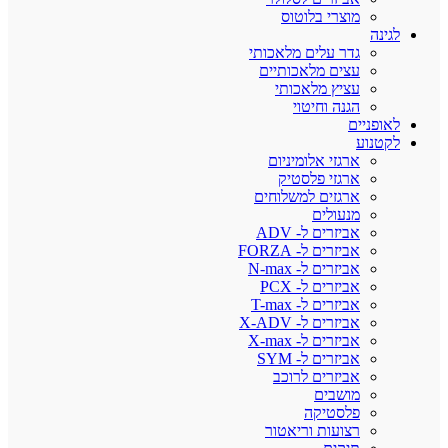
מוצרי בלוטוס
לגינה
גדר עלים מלאכותי
עצים מלאכותיים
עציץ מלאכותי
הגנה וחיטוי
לאופניים
לקטנוע
ארגזי אלומיניום
ארגזי פלסטיק
ארגזים למשלוחים
מנעולים
אביזרים ל- ADV
אביזרים ל- FORZA
אביזרים ל- N-max
אביזרים ל- PCX
אביזרים ל- T-max
אביזרים ל- X-ADV
אביזרים ל- X-max
אביזרים ל- SYM
אביזרים לרוכב
מושבים
פלסטיקה
רצועות וריאטור