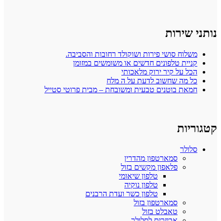
נותני שירות
משלוח סושי פירות ושוקולד רחובות והסביבה.
קניית טלפונים חדשים או משומשים במזומן
הכל על קיר ירוק מלאכותי
כל מה שחשוב לדעת על ה מלח
חמאת בוטנים טבעית ומשובחת – מבית פרוטי סטייל
קטגוריות
סלולר
סמארטפון מהדרין
פלאפון מקשים בזול
טלפון שיאומי
טלפון נוקיה
טלפון כשר ועדת הרבנים
סמארטפון בזול
טאבלט בזול
אביזרים לסלולר