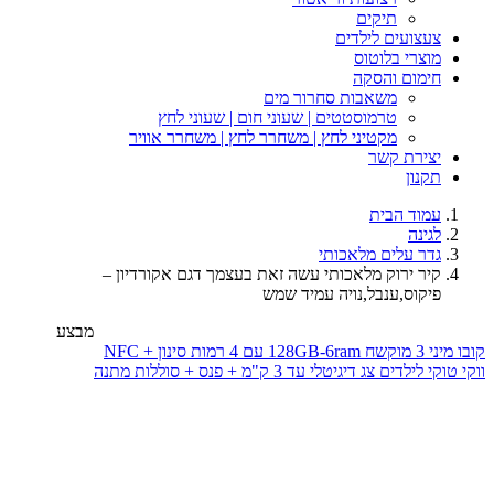
תיקים
צעצועים לילדים
מוצרי בלוטוס
חימום והסקה
משאבות סחרור מים
טרמוסטטים | שעוני חום | שעוני לחץ
מקטיני לחץ | משחרר לחץ | משחרר אוויר
יצירת קשר
תקנון
עמוד הבית
לגינה
גדר עלים מלאכותי
קיר ירוק מלאכותי עשה זאת בעצמך דגם אקורדיון –
פיקוס,ענבל,נויה עמיד שמש
מבצע
קובו מיני 3 מוקשח 128GB-6ram עם 4 רמות סינון + NFC
ווקי טוקי לילדים צג דיגיטלי עד 3 ק"מ + פנס + סוללות מתנה