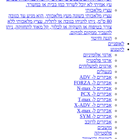
עץ אמיתי לא יוכל לשרוד כמו בבית או במשרד.
עציץ מלאכותי
עציץ מלאכותי בשונה מעץ מלאכותי, הוא מגיע עד כגובה
80 ס”מ, ניתן להניחו בגובה או לתליה. עציץ מלאכותי ללא
צורך בטיפוח או השקיה או לכלוך, קל מאוד לתחזוקה, ניתן
להעביר ממקום למקום.
הגנה וחיטוי
לאופניים
לקטנוע
ארגזי אלומיניום
ארגזי פלסטיק
ארגזים למשלוחים
מנעולים
אביזרים ל- ADV
אביזרים ל- FORZA
אביזרים ל- N-max
אביזרים ל- PCX
אביזרים ל- T-max
אביזרים ל- X-ADV
אביזרים ל- X-max
אביזרים ל- SYM
אביזרים לרוכב
מושבים
פלסטיקה
רצועות וריאטור