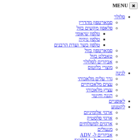
MENU
סלולר
סמארטפון מהדרין
פלאפון מקשים בזול
טלפון שיאומי
טלפון נוקיה
טלפון כשר ועדת הרבנים
סמארטפון בזול
טאבלט בזול
אביזרים לסלולר
מוצרי בלוטוס
לגינה
גדר עלים מלאכותי
עצים מלאכותיים
עציץ מלאכותי
הגנה וחיטוי
לאופניים
לקטנוע
ארגזי אלומיניום
ארגזי פלסטיק
ארגזים למשלוחים
מנעולים
אביזרים ל- ADV