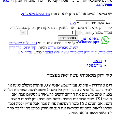
אליכם שהמלאי יתחדש וכך תוכלו לקבל מחיר מוזל מהמחיר המקורי
052-
440-3900
יש במלאי דגמים אחרים ניתן לראות פה:
גדר עלים מלאכותי
.
דגם
נקה
קיר ירוק מלאכותי עשה זאת בעצמך דגם אקורדיון - פיקוס,ענבל,נויה
עמיד שמש quantity
הוספה לסל
שאל אותנו
בWhatssapp
מק"ט:
אין מידע
קטגוריות:
גדר עלים מלאכותי
,
לגינה
,
מוצרים שווים
תגיות:
קיר ירוק
,
קיר ירוק
מלאכותי
,
קיר ירוק מלאכותי עשה זאת בעצמך
מותג:
עמיד UV
תיאור
מידע נוסף
קיר ירוק מלאכותי עשה זאת בעצמך
דגם אקורדיון – פיקוס, עמיד שמש אנטי UV, פיתרון מושלם לגינה או
לבית בדגש על מראה טבעי וירוק כל השנה! חשוב לדעת הצפיפות תלויה
בכמה אתם מושכים את הרוחב ורוצים להשאיר מקסימום גובה, אם
תעשו 1X1 מטר הצפיפות תיהיה גבוהה ולא יהיה ניתן לראות מהצד
השני, אם תעשו 1X2 מטר הצפיפות פחות גובה אבל עדיין יכסה (כמו
שניתן לראות בתמונה שמראה את הגב האחורי) כמובן ניתן לחבר אחד
ליד השני וליצור מראה אחיד.