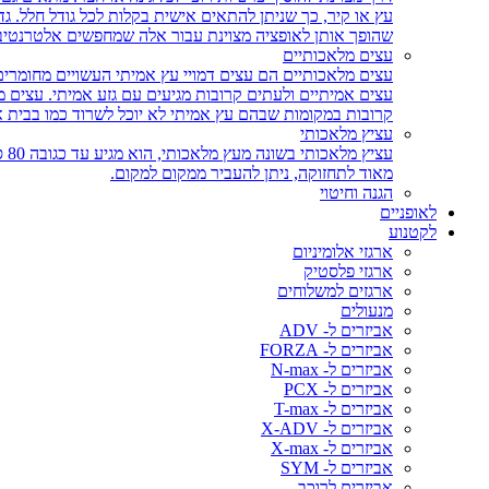
עץ או קיר, כך שניתן להתאים אישית בקלות לכל גודל חלל. גד
שהופך אותן לאופציה מצוינת עבור אלה שמחפשים אלטרנטיבה 
עצים מלאכותיים
עצים מלאכותיים הם עצים דמויי עץ אמיתי העשויים מחומרים
עצים אמיתיים ולעתים קרובות מגיעים עם גזע אמיתי. עצים
קרובות במקומות שבהם עץ אמיתי לא יוכל לשרוד כמו בבית 
עציץ מלאכותי
עצ
מאוד לתחזוקה, ניתן להעביר ממקום למקום.
הגנה וחיטוי
לאופניים
לקטנוע
ארגזי אלומיניום
ארגזי פלסטיק
ארגזים למשלוחים
מנעולים
אביזרים ל- ADV
אביזרים ל- FORZA
אביזרים ל- N-max
אביזרים ל- PCX
אביזרים ל- T-max
אביזרים ל- X-ADV
אביזרים ל- X-max
אביזרים ל- SYM
אביזרים לרוכב