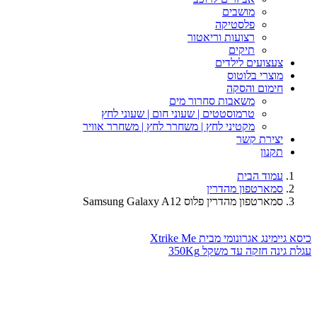
מושבים
פלסטיקה
רצועות וריאטור
תיקים
צעצועים לילדים
מוצרי בלוטוס
חימום והסקה
משאבות סחרור מים
טרמוסטטים | שעוני חום | שעוני לחץ
מקטיני לחץ | משחרר לחץ | משחרר אוויר
יצירת קשר
תקנון
עמוד הבית
סמארטפון מהדרין
סמארטפון מהדרין פלוס Samsung Galaxy A12
כיסא גיימינג אגרונומי מבית Xtrike Me
עגלת גינה חזקה עד משקל 350Kg