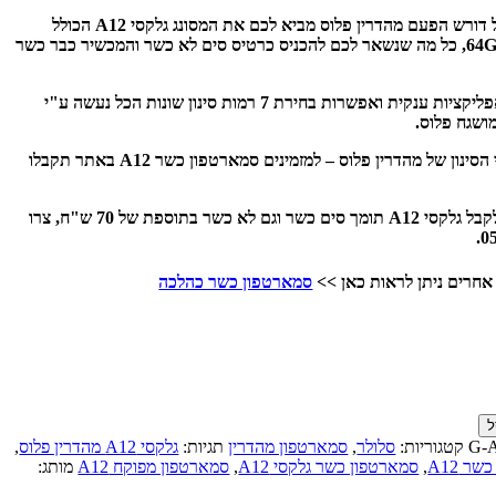
סמארטפון מסונן וכשר במחיר לכל דורש הפעם מהדרין פלוס מביא לכם את המסונג גלקסי A12 הכולל
מצלמה מרובעת לזיכרון איחסון 64GB, כל מה שנשאר לכם להכניס כרטיס סים לא כשר והמכשיר כבר כשר
למזמינים באתר שנה חינם חנות אפליקציות ענקית ואפשרות בחירת 7 רמות סינון שונות הכל נעשה ע"י
ושגח פלוס.
כעט תוכלו לישון בראש שקט ע"י הסינון של מהדרין פלוס – למזמינים סמארטפון כשר A12 באתר תקבלו
חדש חדש – בגלל הביקוש תוכלו לקבל גלקסי A12 תומך סים כשר וגם לא כשר בתוספת של 70 ש"ח, צרו
אחרים ניתן לראות כאן >>
סמארטפון כשר כהלכה
ל
G-
קטגוריות:
סלולר
,
סמארטפון מהדרין
תגיות:
גלקסי A12 מהדרין פלוס
,
ר A12
,
סמארטפון כשר גלקסי A12
,
סמארטפון מפוקח A12
מותג: