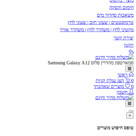
מוצרי בלוטוס
חימום והסקה
משאבות סחרור מים
טרמוסטטים | שעוני חום | שעוני לחץ
מקטיני לחץ | משחרר לחץ | משחרר אוויר
יצירת קשר
תקנון
סמארטפון מהדרין פלוס Samsung Galaxy A12
ראשי
0
הצג עגלת קניות
0
מוצרים שאהבתי
חשבון
×
טופס חיפוש מוצרים