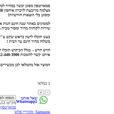
המקורי
הנוכחי
היה:
הוא:
₪749.00.
₪950.00.
ומסונן בלי הוצאות חודשיות!
שירות לקוחות מהיר ומסור מבית מ
משלוח מהיר חינם עד הבית !
איתנו קשר להזמנות 052-440-3900.
המוצר אזל מהמלאי לכן מכשירים 
1 במלאי
סמארטפון
מהדרין
הוספה לס
שאל אותנו
פלוס
בWhatssapp
מק"ט:
A12
Samsung
סמארטפון כש
Galaxy
Samsung
,
מהדרין פלוס