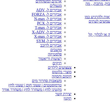
ארגזים למשלוחים
בוק, מתכת, , מה
מנעולים
אביזרים ל- ADV
אביזרים ל- FORZA
אות ולהרגיש כמו
אביזרים ל- N-max
משמשים לעתים
אביזרים ל- PCX
אביזרים ל- T-max
אביזרים ל- X-ADV
 או השקיה או לכלוך, קל
אביזרים ל- X-max
אביזרים ל- SYM
אביזרים לרוכב
מושבים
פלסטיקה
רצועות וריאטור
תיקים
צעצועים לילדים
מוצרי בלוטוס
חימום והסקה
משאבות סחרור מים
טרמוסטטים | שעוני חום | שעוני לחץ
מקטיני לחץ | משחרר לחץ | משחרר אוויר
יצירת קשר
תקנון