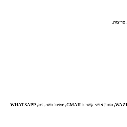
 פריצות.
סמארטפון מהדרין פלוס הכולל סינון מובנה במכשיר וחנות אפליקציות חינם למשך שנה, שבחנות ניתן למצוא מגוון גדול של אפליקציות כגון: WAZE , GMAIL, סנכון אנשי קשר בGMAIL, יוטיוב כשר, זום, WHATSAPP