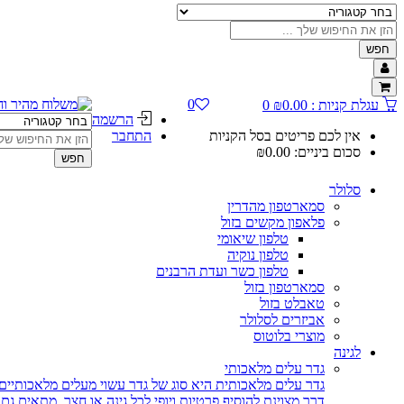
חפש
0
עגלת קניות :
0.00
₪
0
הרשמה
אין לכם פריטים בסל הקניות
התחבר
סכום ביניים:
0.00
₪
חפש
סלולר
סמארטפון מהדרין
פלאפון מקשים בזול
טלפון שיאומי
טלפון נוקיה
טלפון כשר ועדת הרבנים
סמארטפון בזול
טאבלט בזול
אביזרים לסלולר
מוצרי בלוטוס
לגינה
גדר עלים מלאכותי
גדר עלים מלאכותית היא סוג של גדר עשוי מעלים מלאכותיים,
דרך מצוינת להוסיף פרטיות ויופי לכל גינה או חצר. מתאים ג