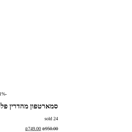
-21%
סמארטפון מהדרין פלוס ung Galaxy A12
sold
24
950.00
₪
המחיר
749.00
₪
המחיר