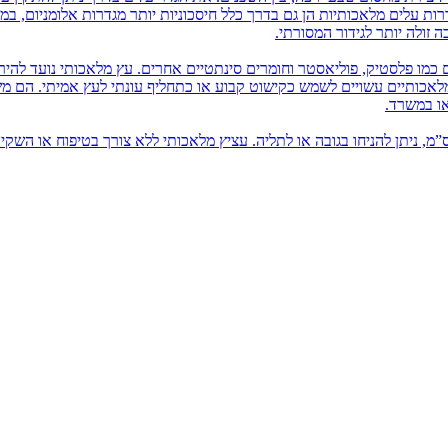
רות עלים מלאכותיות הן גם בדרך כלל חיסכוניות יותר מגדרות אלומניום, במ
זולה יותר לגידור המסורתי.
 כמו פלסטיק, פוליאסטר וחומרים סינתטיים אחרים. עץ מלאכותי נועד להיר
 מלאכותיים עשויים לשמש כקישוט קבוע או כתחליף עונתי לעץ אמיתי. הם 
או במשרד.
יץ מלאכותי בשונה מעץ מלאכותי, הוא מגיע עד כגובה 80 ס”מ, ניתן להניחו בגובה או לתליה. עציץ מלאכותי ללא צורך בטיפוח