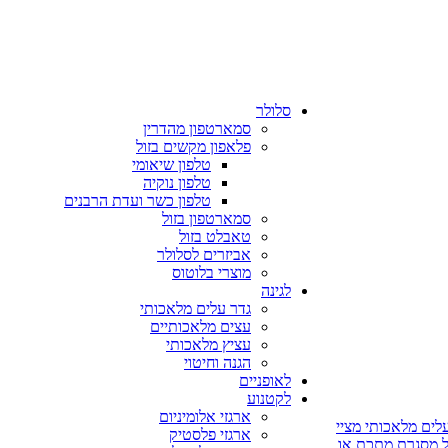
סלולר
סמארטפון מהדרין
פלאפון מקשים בזול
טלפון שיאומי
טלפון נוקיה
טלפון כשר ועדת הרבנים
סמארטפון בזול
טאבלט בזול
אביזרים לסלולר
מוצרי בלוטוס
לגינה
גדר עלים מלאכותי
עצים מלאכותיים
עציץ מלאכותי
הגנה וחיטוי
לאופניים
לקטנוע
ארגזי אלומיניום
לים מלאכותי מציי
ארגזי פלסטיק
על מסגרת מתכת או