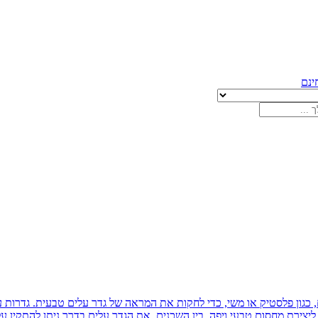
 כגון פלסטיק או משי, כדי לחקות את המראה של גדר עלים טבעית. גדרות ע
ם ליצירת מחסום טבעי ויפה, בין השכנים. את הגדר עלים בדרך ניתן להתקין 