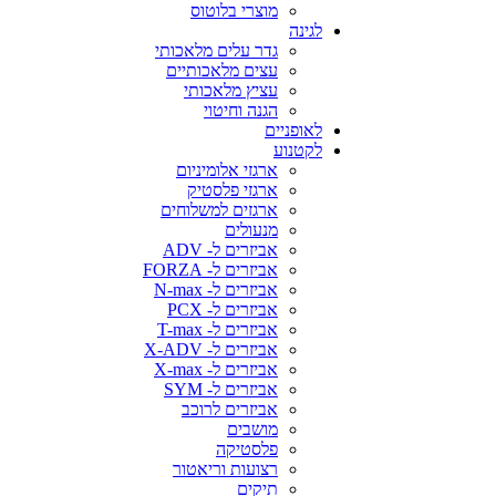
מוצרי בלוטוס
לגינה
גדר עלים מלאכותי
עצים מלאכותיים
עציץ מלאכותי
הגנה וחיטוי
לאופניים
לקטנוע
ארגזי אלומיניום
ארגזי פלסטיק
ארגזים למשלוחים
מנעולים
אביזרים ל- ADV
אביזרים ל- FORZA
אביזרים ל- N-max
אביזרים ל- PCX
אביזרים ל- T-max
אביזרים ל- X-ADV
אביזרים ל- X-max
אביזרים ל- SYM
אביזרים לרוכב
מושבים
פלסטיקה
רצועות וריאטור
תיקים