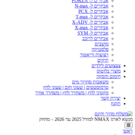
אביזרים ל- FORZA
אביזרים ל- N-max
אביזרים ל- PCX
אביזרים ל- T-max
אביזרים ל- X-ADV
אביזרים ל- X-max
אביזרים ל- SYM
אביזרים לרוכב
מושבים
פלסטיקה
רצועות וריאטור
תיקים
צעצועים לילדים
מוצרי בלוטוס
חימום והסקה
משאבות סחרור מים
טרמוסטטים | שעוני חום | שעוני לחץ
מקטיני לחץ | משחרר לחץ | משחרר אוויר
יצירת קשר
תקנון
מנשא לארגז NMAX למודל 2025 עד 2026 – מחוזק
ראשי