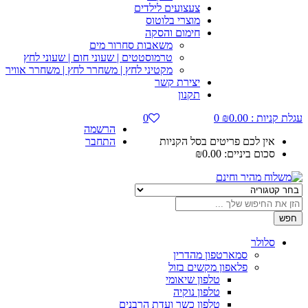
צעצועים לילדים
מוצרי בלוטוס
חימום והסקה
משאבות סחרור מים
טרמוסטטים | שעוני חום | שעוני לחץ
מקטיני לחץ | משחרר לחץ | משחרר אוויר
יצירת קשר
תקנון
עגלת קניות :
0.00
₪
0
0
הרשמה
אין לכם פריטים בסל הקניות
התחבר
סכום ביניים:
0.00
₪
חפש
סלולר
סמארטפון מהדרין
פלאפון מקשים בזול
טלפון שיאומי
טלפון נוקיה
טלפון כשר ועדת הרבנים