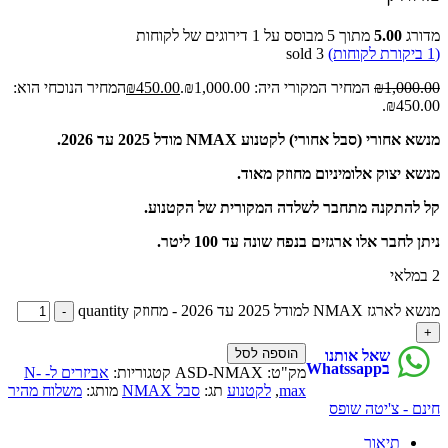
מדורג
5.00
מתוך 5 מבוסס על
1
דירוגים של לקוחות
(
1
ביקורת לקוחות)
3
sold
1,000.00
₪
המחיר המקורי היה: ₪1,000.00.
450.00
₪
המחיר הנוכחי הוא:
₪450.00.
מנשא אחורי (סבל אחורי) לקטנוע NMAX מודל 2025 עד 2026.
מנשא יצוק אלומיניום מחוזק מאוד.
קל להתקנה מתחבר לשלדה המקורית של הקטנוע.
ניתן לחבר אלו ארגזים בנפח שונה עד 100 ליטר.
2 במלאי
מנשא לארגז NMAX למודל 2025 עד 2026 - מחוזק quantity
הוספה לסל
שאל אותנו
בWhatssapp
מק"ט:
ASD-NMAX
קטגוריות:
אביזרים ל- N-
max
,
לקטנוע
תג:
סבל NMAX
מותג:
משלוח מהיר
חינם - צ'יטה שופס
תיאור