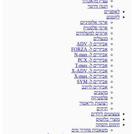
עציץ מלאכותי
הגנה וחיטוי
לאופניים
לקטנוע
ארגזי אלומיניום
ארגזי פלסטיק
ארגזים למשלוחים
מנעולים
אביזרים ל- ADV
אביזרים ל- FORZA
אביזרים ל- N-max
אביזרים ל- PCX
אביזרים ל- T-max
אביזרים ל- X-ADV
אביזרים ל- X-max
אביזרים ל- SYM
אביזרים לרוכב
מושבים
פלסטיקה
רצועות וריאטור
תיקים
צעצועים לילדים
מוצרי בלוטוס
חימום והסקה
משאבות סחרור מים