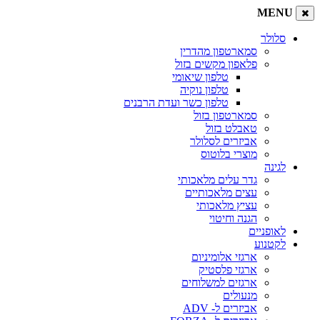
MENU
סלולר
סמארטפון מהדרין
פלאפון מקשים בזול
טלפון שיאומי
טלפון נוקיה
טלפון כשר ועדת הרבנים
סמארטפון בזול
טאבלט בזול
אביזרים לסלולר
מוצרי בלוטוס
לגינה
גדר עלים מלאכותי
עצים מלאכותיים
עציץ מלאכותי
הגנה וחיטוי
לאופניים
לקטנוע
ארגזי אלומיניום
ארגזי פלסטיק
ארגזים למשלוחים
מנעולים
אביזרים ל- ADV