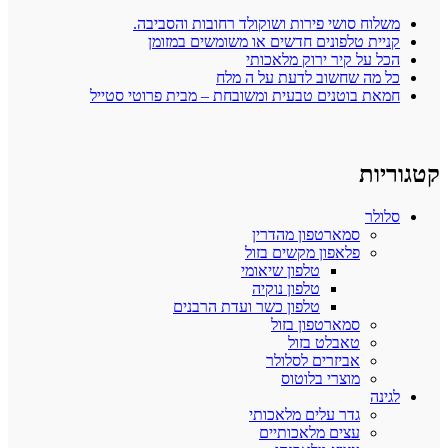
משלוח סושי פירות ושוקולד רחובות והסביבה.
קניית טלפונים חדשים או משומשים במזומן
הכל על קיר ירוק מלאכותי
כל מה שחשוב לדעת על ה מלח
חמאת בוטנים טבעית ומשובחת – מבית פרוטי סטייל
קטגוריות
סלולר
סמארטפון מהדרין
פלאפון מקשים בזול
טלפון שיאומי
טלפון נוקיה
טלפון כשר ועדת הרבנים
סמארטפון בזול
טאבלט בזול
אביזרים לסלולר
מוצרי בלוטוס
לגינה
גדר עלים מלאכותי
עצים מלאכותיים