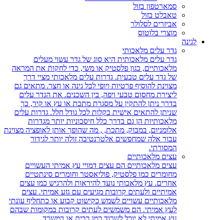
סמארטפון בזול
טאבלט בזול
אביזרים לסלולר
מוצרי בלוטוס
לגינה
גדר עלים מלאכותי
גדר עלים מלאכותית היא סוג של גדר עשוי מעלים
מלאכותיים, כגון פלסטיק או משי, כדי לחקות את המראה
של גדר עלים טבעית. גדרות עלים מלאכותי מציי דרך
מצוינת להוסיף פרטיות ויופי לכל גינה או חצר. מתאים גם
ליצירת מחסום טבעי ויפה, בין השכנים. את הגדר עלים
בדרך ניתן להתקין על מסגרת מתכת או עץ או קיר, כך
שניתן להתאים אישית בקלות לכל גודל חלל. גדרות עלים
מלאכותיות הן גם בדרך כלל חיסכוניות יותר מגדרות
אלומניום, במבוק, מתכת, , מה שהופך אותן לאופציה מצוינת
עבור אלה שמחפשים אלטרנטיבה זולה יותר לגידור
המסורתי.
עצים מלאכותיים
עצים מלאכותיים הם עצים דמויי עץ אמיתי העשויים
מחומרים כמו פלסטיק, פוליאסטר וחומרים סינתטיים
אחרים. עץ מלאכותי נועד להיראות ולהרגיש כמו עצים
אמיתיים ולעתים קרובות מגיעים עם גזע אמיתי. עצים
מלאכותיים עשויים לשמש כקישוט קבוע או כתחליף עונתי
לעץ אמיתי. הם משמשים לעתים קרובות במקומות שבהם
עץ אמיתי לא יוכל לשרוד כמו בבית או במשרד.