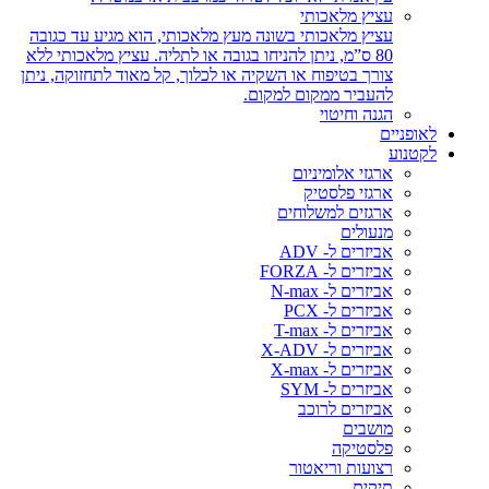
עציץ מלאכותי
עציץ מלאכותי בשונה מעץ מלאכותי, הוא מגיע עד כגובה
80 ס”מ, ניתן להניחו בגובה או לתליה. עציץ מלאכותי ללא
צורך בטיפוח או השקיה או לכלוך, קל מאוד לתחזוקה, ניתן
להעביר ממקום למקום.
הגנה וחיטוי
לאופניים
לקטנוע
ארגזי אלומיניום
ארגזי פלסטיק
ארגזים למשלוחים
מנעולים
אביזרים ל- ADV
אביזרים ל- FORZA
אביזרים ל- N-max
אביזרים ל- PCX
אביזרים ל- T-max
אביזרים ל- X-ADV
אביזרים ל- X-max
אביזרים ל- SYM
אביזרים לרוכב
מושבים
פלסטיקה
רצועות וריאטור
תיקים