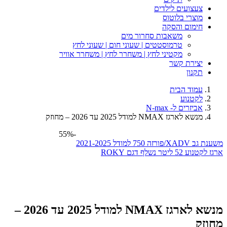
צעצועים לילדים
מוצרי בלוטוס
חימום והסקה
משאבות סחרור מים
טרמוסטטים | שעוני חום | שעוני לחץ
מקטיני לחץ | משחרר לחץ | משחרר אוויר
יצירת קשר
תקנון
עמוד הבית
לקטנוע
אביזרים ל- N-max
מנשא לארגז NMAX למודל 2025 עד 2026 – מחוזק
-55%
משענת גב XADV/פורזה 750 למודל 2021-2025
ארגז לקטנוע 52 ליטר נשלף דגם ROKY
מנשא לארגז NMAX למודל 2025 עד 2026 –
מחוזק