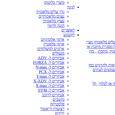
מוצרי בלוטוס
לגינה
גדר עלים מלאכותי
עצים מלאכותיים
עציץ מלאכותי
הגנה וחיטוי
לאופניים
לקטנוע
ארגזי אלומיניום
לים מלאכותי מציי
ארגזי פלסטיק
על מסגרת מתכת או
ארגזים למשלוחים
בוק, מתכת, , מה
מנעולים
אביזרים ל- ADV
אביזרים ל- FORZA
אות ולהרגיש כמו
אביזרים ל- N-max
משמשים לעתים
אביזרים ל- PCX
אביזרים ל- T-max
אביזרים ל- X-ADV
 או השקיה או לכלוך, קל
אביזרים ל- X-max
אביזרים ל- SYM
אביזרים לרוכב
מושבים
פלסטיקה
רצועות וריאטור
תיקים