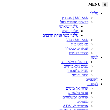
MENU
סלולר
סמארטפון מהדרין
פלאפון מקשים בזול
טלפון שיאומי
טלפון נוקיה
טלפון כשר ועדת הרבנים
סמארטפון בזול
טאבלט בזול
אביזרים לסלולר
מוצרי בלוטוס
לגינה
גדר עלים מלאכותי
עצים מלאכותיים
עציץ מלאכותי
הגנה וחיטוי
לאופניים
לקטנוע
ארגזי אלומיניום
ארגזי פלסטיק
ארגזים למשלוחים
מנעולים
אביזרים ל- ADV