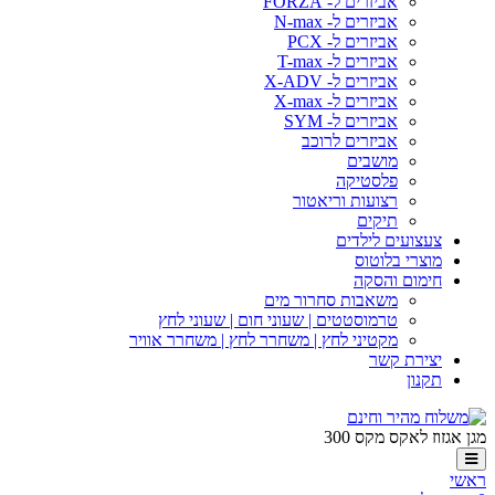
אביזרים ל- FORZA
אביזרים ל- N-max
אביזרים ל- PCX
אביזרים ל- T-max
אביזרים ל- X-ADV
אביזרים ל- X-max
אביזרים ל- SYM
אביזרים לרוכב
מושבים
פלסטיקה
רצועות וריאטור
תיקים
צעצועים לילדים
מוצרי בלוטוס
חימום והסקה
משאבות סחרור מים
טרמוסטטים | שעוני חום | שעוני לחץ
מקטיני לחץ | משחרר לחץ | משחרר אוויר
יצירת קשר
תקנון
מגן אגזוז לאקס מקס 300
ראשי