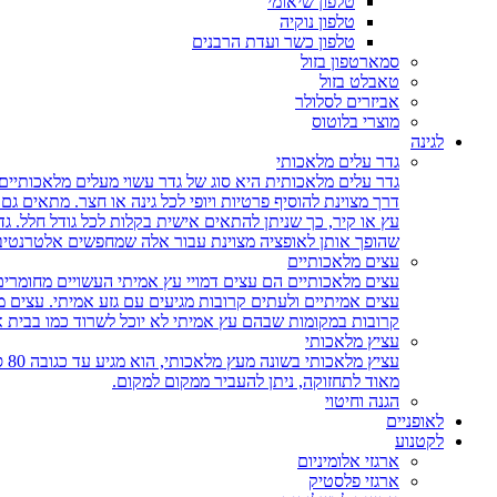
טלפון שיאומי
טלפון נוקיה
טלפון כשר ועדת הרבנים
סמארטפון בזול
טאבלט בזול
אביזרים לסלולר
מוצרי בלוטוס
לגינה
גדר עלים מלאכותי
גדר עלים מלאכותית היא סוג של גדר עשוי מעלים מלאכותיים,
דרך מצוינת להוסיף פרטיות ויופי לכל גינה או חצר. מתאים ג
עץ או קיר, כך שניתן להתאים אישית בקלות לכל גודל חלל. גד
שהופך אותן לאופציה מצוינת עבור אלה שמחפשים אלטרנטיבה 
עצים מלאכותיים
עצים מלאכותיים הם עצים דמויי עץ אמיתי העשויים מחומרים
עצים אמיתיים ולעתים קרובות מגיעים עם גזע אמיתי. עצים
קרובות במקומות שבהם עץ אמיתי לא יוכל לשרוד כמו בבית 
עציץ מלאכותי
עצ
מאוד לתחזוקה, ניתן להעביר ממקום למקום.
הגנה וחיטוי
לאופניים
לקטנוע
ארגזי אלומיניום
ארגזי פלסטיק