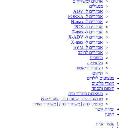
ארגזים למשלוחים
מנעולים
אביזרים ל- ADV
אביזרים ל- FORZA
אביזרים ל- N-max
אביזרים ל- PCX
אביזרים ל- T-max
אביזרים ל- X-ADV
אביזרים ל- X-max
אביזרים ל- SYM
אביזרים לרוכב
מושבים
פלסטיקה
רצועות וריאטור
תיקים
צעצועים לילדים
מוצרי בלוטוס
חימום והסקה
משאבות סחרור מים
טרמוסטטים | שעוני חום | שעוני לחץ
מקטיני לחץ | משחרר לחץ | משחרר אוויר
יצירת קשר
תקנון
עמוד הבית