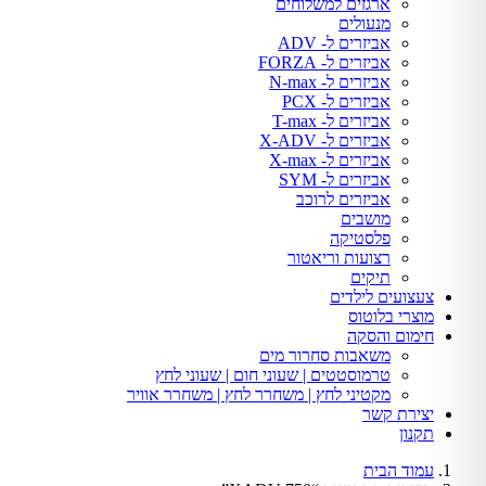
ארגזים למשלוחים
מנעולים
אביזרים ל- ADV
אביזרים ל- FORZA
אביזרים ל- N-max
אביזרים ל- PCX
אביזרים ל- T-max
אביזרים ל- X-ADV
אביזרים ל- X-max
אביזרים ל- SYM
אביזרים לרוכב
מושבים
פלסטיקה
רצועות וריאטור
תיקים
צעצועים לילדים
מוצרי בלוטוס
חימום והסקה
משאבות סחרור מים
טרמוסטטים | שעוני חום | שעוני לחץ
מקטיני לחץ | משחרר לחץ | משחרר אוויר
יצירת קשר
תקנון
עמוד הבית