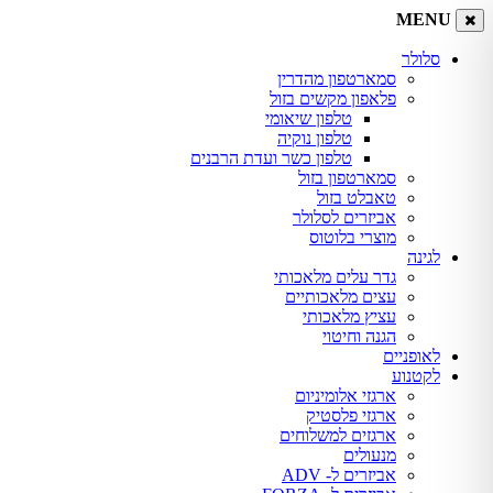
MENU
סלולר
סמארטפון מהדרין
פלאפון מקשים בזול
טלפון שיאומי
טלפון נוקיה
טלפון כשר ועדת הרבנים
סמארטפון בזול
טאבלט בזול
אביזרים לסלולר
מוצרי בלוטוס
לגינה
גדר עלים מלאכותי
עצים מלאכותיים
עציץ מלאכותי
הגנה וחיטוי
לאופניים
לקטנוע
ארגזי אלומיניום
ארגזי פלסטיק
ארגזים למשלוחים
מנעולים
אביזרים ל- ADV