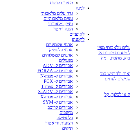
מוצרי בלוטוס
לגינה
גדר עלים מלאכותי
עצים מלאכותיים
עציץ מלאכותי
הגנה וחיטוי
לאופניים
לקטנוע
ארגזי אלומיניום
לים מלאכותי מציי
ארגזי פלסטיק
על מסגרת מתכת או
ארגזים למשלוחים
בוק, מתכת, , מה
מנעולים
אביזרים ל- ADV
אביזרים ל- FORZA
אות ולהרגיש כמו
אביזרים ל- N-max
משמשים לעתים
אביזרים ל- PCX
אביזרים ל- T-max
אביזרים ל- X-ADV
 או השקיה או לכלוך, קל
אביזרים ל- X-max
אביזרים ל- SYM
אביזרים לרוכב
מושבים
פלסטיקה
רצועות וריאטור
תיקים