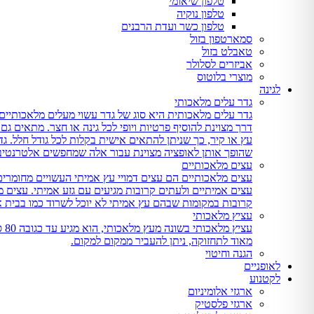
טלפון שיאומי
טלפון נוקיה
טלפון כשר ועדת הרבנים
סמארטפון בזול
טאבלט בזול
אביזרים לסלולר
מוצרי בלוטוס
לגינה
גדר עלים מלאכותי
גדר עלים מלאכותית היא סוג של גדר עשוי מעלים מלאכותיים,
דרך מצוינת להוסיף פרטיות ויופי לכל גינה או חצר. מתאים ג
עץ או קיר, כך שניתן להתאים אישית בקלות לכל גודל חלל. גד
שהופך אותן לאופציה מצוינת עבור אלה שמחפשים אלטרנטיבה 
עצים מלאכותיים
עצים מלאכותיים הם עצים דמויי עץ אמיתי העשויים מחומרים
עצים אמיתיים ולעתים קרובות מגיעים עם גזע אמיתי. עצים
קרובות במקומות שבהם עץ אמיתי לא יוכל לשרוד כמו בבית 
עציץ מלאכותי
עצ
מאוד לתחזוקה, ניתן להעביר ממקום למקום.
הגנה וחיטוי
לאופניים
לקטנוע
ארגזי אלומיניום
ארגזי פלסטיק