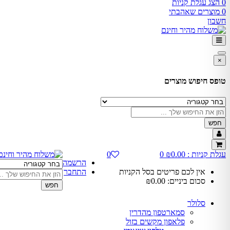
0
הצג עגלת קניות
0
מוצרים שאהבתי
חשבון
×
טופס חיפוש מוצרים
חפש
עגלת קניות :
0.00
₪
0
0
הרשמה
אין לכם פריטים בסל הקניות
התחבר
סכום ביניים:
0.00
₪
חפש
סלולר
סמארטפון מהדרין
פלאפון מקשים בזול