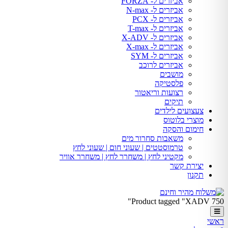
אביזרים ל- FORZA
אביזרים ל- N-max
אביזרים ל- PCX
אביזרים ל- T-max
אביזרים ל- X-ADV
אביזרים ל- X-max
אביזרים ל- SYM
אביזרים לרוכב
מושבים
פלסטיקה
רצועות וריאטור
תיקים
צעצועים לילדים
מוצרי בלוטוס
חימום והסקה
משאבות סחרור מים
טרמוסטטים | שעוני חום | שעוני לחץ
מקטיני לחץ | משחרר לחץ | משחרר אוויר
יצירת קשר
תקנון
Product tagged "XADV 750"
ראשי