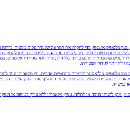
 כגון פלסטיק או משי, כדי לחקות את המראה של גדר עלים טבעית. גדרות ע
ם ליצירת מחסום טבעי ויפה, בין השכנים. את הגדר עלים בדרך ניתן להתקין 
רות עלים מלאכותיות הן גם בדרך כלל חיסכוניות יותר מגדרות אלומניום, במ
זולה יותר לגידור המסורתי.
 כמו פלסטיק, פוליאסטר וחומרים סינתטיים אחרים. עץ מלאכותי נועד להיר
 מלאכותיים עשויים לשמש כקישוט קבוע או כתחליף עונתי לעץ אמיתי. הם 
או במשרד.
יץ מלאכותי בשונה מעץ מלאכותי, הוא מגיע עד כגובה 80 ס”מ, ניתן להניחו בגובה או לתליה. עציץ מלאכותי ללא צורך בטיפוח