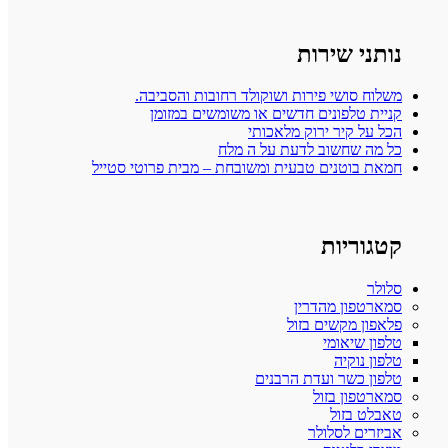
נותני שירות
משלוח סושי פירות ושוקולד רחובות והסביבה.
קניית טלפונים חדשים או משומשים במזומן
הכל על קיר ירוק מלאכותי
כל מה שחשוב לדעת על ה מלח
חמאת בוטנים טבעית ומשובחת – מבית פרוטי סטייל
קטגוריות
סלולר
סמארטפון מהדרין
פלאפון מקשים בזול
טלפון שיאומי
טלפון נוקיה
טלפון כשר ועדת הרבנים
סמארטפון בזול
טאבלט בזול
אביזרים לסלולר