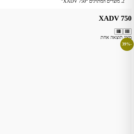
מוצרים המתויגים “XADV 750”
XADV 750
מציג תוצאה אחת
-39%