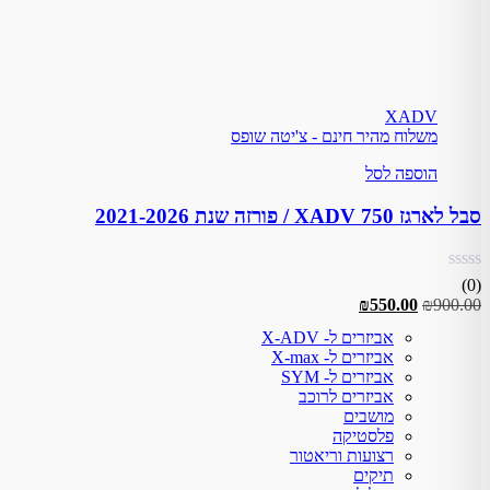
XADV
משלוח מהיר חינם - צ'יטה שופס
הוספה לסל
סבל לארגז XADV 750 / פורזה שנת 2021-2026
(0)
המחיר
המחיר
₪
550.00
₪
900.00
המקורי
הנוכחי
אביזרים ל- X-ADV
היה:
הוא:
אביזרים ל- X-max
₪550.00.
₪900.00.
אביזרים ל- SYM
אביזרים לרוכב
מושבים
פלסטיקה
רצועות וריאטור
תיקים