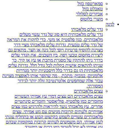
סמארטפון בזול
טאבלט בזול
אביזרים לסלולר
מוצרי בלוטוס
לגינה
גדר עלים מלאכותי
גדר עלים מלאכותית היא סוג של גדר עשוי מעלים
מלאכותיים, כגון פלסטיק או משי, כדי לחקות את המראה
של גדר עלים טבעית. גדרות עלים מלאכותי מציי דרך
מצוינת להוסיף פרטיות ויופי לכל גינה או חצר. מתאים גם
ליצירת מחסום טבעי ויפה, בין השכנים. את הגדר עלים
בדרך ניתן להתקין על מסגרת מתכת או עץ או קיר, כך
שניתן להתאים אישית בקלות לכל גודל חלל. גדרות עלים
מלאכותיות הן גם בדרך כלל חיסכוניות יותר מגדרות
אלומניום, במבוק, מתכת, , מה שהופך אותן לאופציה מצוינת
עבור אלה שמחפשים אלטרנטיבה זולה יותר לגידור
המסורתי.
עצים מלאכותיים
עצים מלאכותיים הם עצים דמויי עץ אמיתי העשויים
מחומרים כמו פלסטיק, פוליאסטר וחומרים סינתטיים
אחרים. עץ מלאכותי נועד להיראות ולהרגיש כמו עצים
אמיתיים ולעתים קרובות מגיעים עם גזע אמיתי. עצים
מלאכותיים עשויים לשמש כקישוט קבוע או כתחליף עונתי
לעץ אמיתי. הם משמשים לעתים קרובות במקומות שבהם
עץ אמיתי לא יוכל לשרוד כמו בבית או במשרד.