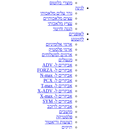
מוצרי בלוטוס
לגינה
גדר עלים מלאכותי
עצים מלאכותיים
עציץ מלאכותי
הגנה וחיטוי
לאופניים
לקטנוע
ארגזי אלומיניום
ארגזי פלסטיק
ארגזים למשלוחים
מנעולים
אביזרים ל- ADV
אביזרים ל- FORZA
אביזרים ל- N-max
אביזרים ל- PCX
אביזרים ל- T-max
אביזרים ל- X-ADV
אביזרים ל- X-max
אביזרים ל- SYM
אביזרים לרוכב
מושבים
פלסטיקה
רצועות וריאטור
תיקים