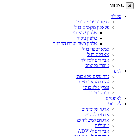
MENU
סלולר
סמארטפון מהדרין
פלאפון מקשים בזול
טלפון שיאומי
טלפון נוקיה
טלפון כשר ועדת הרבנים
סמארטפון בזול
טאבלט בזול
אביזרים לסלולר
מוצרי בלוטוס
לגינה
גדר עלים מלאכותי
עצים מלאכותיים
עציץ מלאכותי
הגנה וחיטוי
לאופניים
לקטנוע
ארגזי אלומיניום
ארגזי פלסטיק
ארגזים למשלוחים
מנעולים
אביזרים ל- ADV