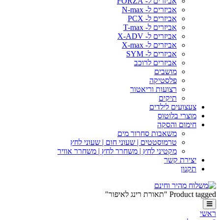
אביזרים ל- FORZA
אביזרים ל- N-max
אביזרים ל- PCX
אביזרים ל- T-max
אביזרים ל- X-ADV
אביזרים ל- X-max
אביזרים ל- SYM
אביזרים לרוכב
מושבים
פלסטיקה
רצועות וריאטור
תיקים
צעצועים לילדים
מוצרי בלוטוס
חימום והסקה
משאבות סחרור מים
טרמוסטטים | שעוני חום | שעוני לחץ
מקטיני לחץ | משחרר לחץ | משחרר אוויר
יצירת קשר
תקנון
Product tagged "תאורת רינג לאיפור"
ראשי