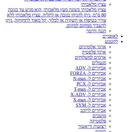
עציץ מלאכותי
עציץ מלאכותי בשונה מעץ מלאכותי, הוא מגיע עד כגובה
80 ס”מ, ניתן להניחו בגובה או לתליה. עציץ מלאכותי ללא
צורך בטיפוח או השקיה או לכלוך, קל מאוד לתחזוקה, ניתן
להעביר ממקום למקום.
הגנה וחיטוי
לאופניים
לקטנוע
ארגזי אלומיניום
ארגזי פלסטיק
ארגזים למשלוחים
מנעולים
אביזרים ל- ADV
אביזרים ל- FORZA
אביזרים ל- N-max
אביזרים ל- PCX
אביזרים ל- T-max
אביזרים ל- X-ADV
אביזרים ל- X-max
אביזרים ל- SYM
אביזרים לרוכב
מושבים
פלסטיקה
רצועות וריאטור
תיקים