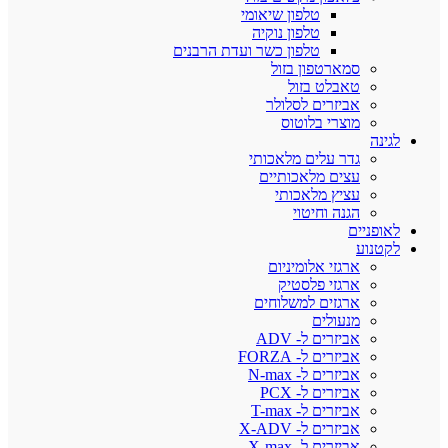
טלפון שיאומי
טלפון נוקיה
טלפון כשר ועדת הרבנים
סמארטפון בזול
טאבלט בזול
אביזרים לסלולר
מוצרי בלוטוס
לגינה
גדר עלים מלאכותי
עצים מלאכותיים
עציץ מלאכותי
הגנה וחיטוי
לאופניים
לקטנוע
ארגזי אלומיניום
ארגזי פלסטיק
ארגזים למשלוחים
מנעולים
אביזרים ל- ADV
אביזרים ל- FORZA
אביזרים ל- N-max
אביזרים ל- PCX
אביזרים ל- T-max
אביזרים ל- X-ADV
אביזרים ל- X-max