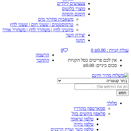
צעצועים לילדים
מוצרי בלוטוס
חימום והסקה
משאבות סחרור מים
טרמוסטטים | שעוני חום | שעוני לחץ
מקטיני לחץ | משחרר לחץ | משחרר אוויר
יצירת קשר
תקנון
עגלת קניות :
0.00
₪
0
0
הרשמה
אין לכם פריטים בסל הקניות
התחבר
סכום ביניים:
0.00
₪
חפש
סלולר
סמארטפון מהדרין
פלאפון מקשים בזול
טלפון שיאומי
טלפון נוקיה
טלפון כשר ועדת הרבנים