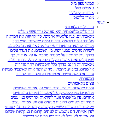
סמארטפון בזול
טאבלט בזול
אביזרים לסלולר
מוצרי בלוטוס
לגינה
גדר עלים מלאכותי
גדר עלים מלאכותית היא סוג של גדר עשוי מעלים
מלאכותיים, כגון פלסטיק או משי, כדי לחקות את המראה
של גדר עלים טבעית. גדרות עלים מלאכותי מציי דרך
מצוינת להוסיף פרטיות ויופי לכל גינה או חצר. מתאים גם
ליצירת מחסום טבעי ויפה, בין השכנים. את הגדר עלים
בדרך ניתן להתקין על מסגרת מתכת או עץ או קיר, כך
שניתן להתאים אישית בקלות לכל גודל חלל. גדרות עלים
מלאכותיות הן גם בדרך כלל חיסכוניות יותר מגדרות
אלומניום, במבוק, מתכת, , מה שהופך אותן לאופציה מצוינת
עבור אלה שמחפשים אלטרנטיבה זולה יותר לגידור
המסורתי.
עצים מלאכותיים
עצים מלאכותיים הם עצים דמויי עץ אמיתי העשויים
מחומרים כמו פלסטיק, פוליאסטר וחומרים סינתטיים
אחרים. עץ מלאכותי נועד להיראות ולהרגיש כמו עצים
אמיתיים ולעתים קרובות מגיעים עם גזע אמיתי. עצים
מלאכותיים עשויים לשמש כקישוט קבוע או כתחליף עונתי
לעץ אמיתי. הם משמשים לעתים קרובות במקומות שבהם
עץ אמיתי לא יוכל לשרוד כמו בבית או במשרד.