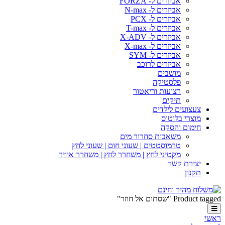
אביזרים ל- FORZA
אביזרים ל- N-max
אביזרים ל- PCX
אביזרים ל- T-max
אביזרים ל- X-ADV
אביזרים ל- X-max
אביזרים ל- SYM
אביזרים לרוכב
מושבים
פלסטיקה
רצועות וריאטור
תיקים
צעצועים לילדים
מוצרי בלוטוס
חימום והסקה
משאבות סחרור מים
טרמוסטטים | שעוני חום | שעוני לחץ
מקטיני לחץ | משחרר לחץ | משחרר אוויר
יצירת קשר
תקנון
Product tagged "שסתום אל חוזר"
ראשי