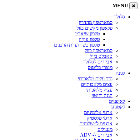
MENU
סלולר
סמארטפון מהדרין
פלאפון מקשים בזול
טלפון שיאומי
טלפון נוקיה
טלפון כשר ועדת הרבנים
סמארטפון בזול
טאבלט בזול
אביזרים לסלולר
מוצרי בלוטוס
לגינה
גדר עלים מלאכותי
עצים מלאכותיים
עציץ מלאכותי
הגנה וחיטוי
לאופניים
לקטנוע
ארגזי אלומיניום
ארגזי פלסטיק
ארגזים למשלוחים
מנעולים
אביזרים ל- ADV