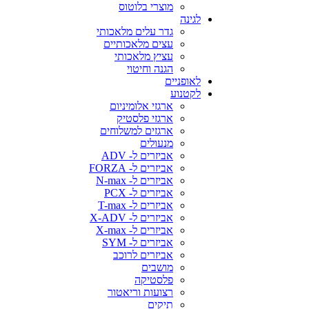
מוצרי בלוטוס
לגינה
גדר עלים מלאכותי
עצים מלאכותיים
עציץ מלאכותי
הגנה וחיטוי
לאופניים
לקטנוע
ארגזי אלומיניום
ארגזי פלסטיק
ארגזים למשלוחים
מנעולים
אביזרים ל- ADV
אביזרים ל- FORZA
אביזרים ל- N-max
אביזרים ל- PCX
אביזרים ל- T-max
אביזרים ל- X-ADV
אביזרים ל- X-max
אביזרים ל- SYM
אביזרים לרוכב
מושבים
פלסטיקה
רצועות וריאטור
תיקים