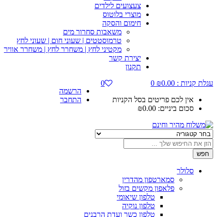
צעצועים לילדים
מוצרי בלוטוס
חימום והסקה
משאבות סחרור מים
טרמוסטטים | שעוני חום | שעוני לחץ
מקטיני לחץ | משחרר לחץ | משחרר אוויר
יצירת קשר
תקנון
עגלת קניות :
0.00
₪
0
0
הרשמה
אין לכם פריטים בסל הקניות
התחבר
סכום ביניים:
0.00
₪
חפש
סלולר
סמארטפון מהדרין
פלאפון מקשים בזול
טלפון שיאומי
טלפון נוקיה
טלפון כשר ועדת הרבנים