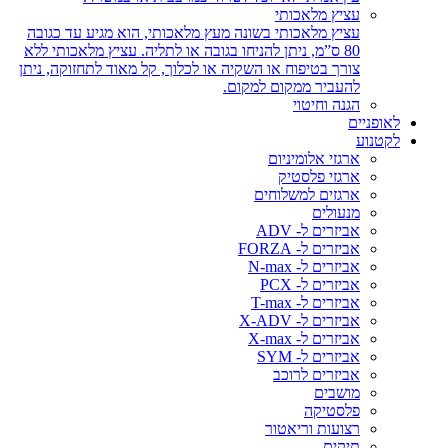
עציץ מלאכותי
עציץ מלאכותי בשונה מעץ מלאכותי, הוא מגיע עד כגובה
80 ס”מ, ניתן להניחו בגובה או לתליה. עציץ מלאכותי ללא
צורך בטיפוח או השקיה או לכלוך, קל מאוד לתחזוקה, ניתן
להעביר ממקום למקום.
הגנה וחיטוי
לאופניים
לקטנוע
ארגזי אלומיניום
ארגזי פלסטיק
ארגזים למשלוחים
מנעולים
אביזרים ל- ADV
אביזרים ל- FORZA
אביזרים ל- N-max
אביזרים ל- PCX
אביזרים ל- T-max
אביזרים ל- X-ADV
אביזרים ל- X-max
אביזרים ל- SYM
אביזרים לרוכב
מושבים
פלסטיקה
רצועות וריאטור
תיקים