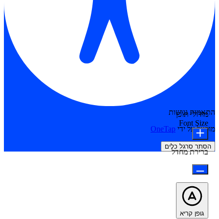
התאמות נגישות
מודולי תוכן
Font Size
מופעל על ידי
OneTap
הסתר סרגל כלים
ברירת מחדל
גופן קריא