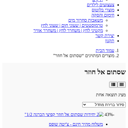
צעצועים לילדים
מוצרי בלוטוס
חימום והסקה
משאבות סחרור מים
טרמוסטטים | שעוני חום | שעוני לחץ
מקטיני לחץ | משחרר לחץ | משחרר אוויר
יצירת קשר
תקנון
עמוד הבית
מוצרים המתויגים “שסתום אל חוזר”
שסתום אל חוזר
מציג תוצאה אחת
-43%
משלוח מהיר חינם - צ'יטה שופס