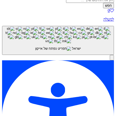
חפש
0
למעלה
ישראל