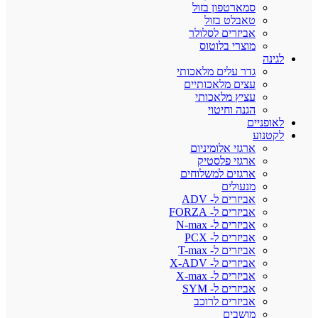
סמארטפון בזול
טאבלט בזול
אביזרים לסלולר
מוצרי בלוטוס
לגינה
גדר עלים מלאכותי
עצים מלאכותיים
עציץ מלאכותי
הגנה וחיטוי
לאופניים
לקטנוע
ארגזי אלומיניום
ארגזי פלסטיק
ארגזים למשלוחים
מנעולים
אביזרים ל- ADV
אביזרים ל- FORZA
אביזרים ל- N-max
אביזרים ל- PCX
אביזרים ל- T-max
אביזרים ל- X-ADV
אביזרים ל- X-max
אביזרים ל- SYM
אביזרים לרוכב
מושבים