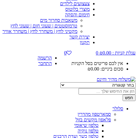
צעצועים לילדים
מוצרי בלוטוס
חימום והסקה
משאבות סחרור מים
טרמוסטטים | שעוני חום | שעוני לחץ
מקטיני לחץ | משחרר לחץ | משחרר אוויר
יצירת קשר
תקנון
עגלת קניות :
0.00
₪
0
0
הרשמה
אין לכם פריטים בסל הקניות
התחבר
סכום ביניים:
0.00
₪
חפש
סלולר
סמארטפון מהדרין
פלאפון מקשים בזול
טלפון שיאומי
טלפון נוקיה
טלפון כשר ועדת הרבנים