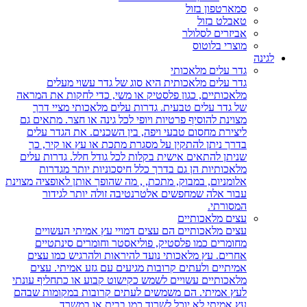
סמארטפון בזול
טאבלט בזול
אביזרים לסלולר
מוצרי בלוטוס
לגינה
גדר עלים מלאכותי
גדר עלים מלאכותית היא סוג של גדר עשוי מעלים
מלאכותיים, כגון פלסטיק או משי, כדי לחקות את המראה
של גדר עלים טבעית. גדרות עלים מלאכותי מציי דרך
מצוינת להוסיף פרטיות ויופי לכל גינה או חצר. מתאים גם
ליצירת מחסום טבעי ויפה, בין השכנים. את הגדר עלים
בדרך ניתן להתקין על מסגרת מתכת או עץ או קיר, כך
שניתן להתאים אישית בקלות לכל גודל חלל. גדרות עלים
מלאכותיות הן גם בדרך כלל חיסכוניות יותר מגדרות
אלומניום, במבוק, מתכת, , מה שהופך אותן לאופציה מצוינת
עבור אלה שמחפשים אלטרנטיבה זולה יותר לגידור
המסורתי.
עצים מלאכותיים
עצים מלאכותיים הם עצים דמויי עץ אמיתי העשויים
מחומרים כמו פלסטיק, פוליאסטר וחומרים סינתטיים
אחרים. עץ מלאכותי נועד להיראות ולהרגיש כמו עצים
אמיתיים ולעתים קרובות מגיעים עם גזע אמיתי. עצים
מלאכותיים עשויים לשמש כקישוט קבוע או כתחליף עונתי
לעץ אמיתי. הם משמשים לעתים קרובות במקומות שבהם
עץ אמיתי לא יוכל לשרוד כמו בבית או במשרד.