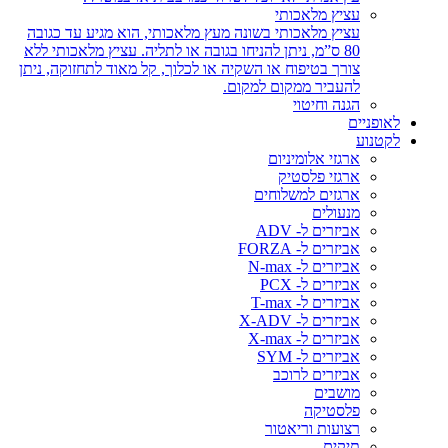
עציץ מלאכותי
עציץ מלאכותי בשונה מעץ מלאכותי, הוא מגיע עד כגובה
80 ס”מ, ניתן להניחו בגובה או לתליה. עציץ מלאכותי ללא
צורך בטיפוח או השקיה או לכלוך, קל מאוד לתחזוקה, ניתן
להעביר ממקום למקום.
הגנה וחיטוי
לאופניים
לקטנוע
ארגזי אלומיניום
ארגזי פלסטיק
ארגזים למשלוחים
מנעולים
אביזרים ל- ADV
אביזרים ל- FORZA
אביזרים ל- N-max
אביזרים ל- PCX
אביזרים ל- T-max
אביזרים ל- X-ADV
אביזרים ל- X-max
אביזרים ל- SYM
אביזרים לרוכב
מושבים
פלסטיקה
רצועות וריאטור
תיקים