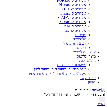
אביזרים ל- FORZA
אביזרים ל- N-max
אביזרים ל- PCX
אביזרים ל- T-max
אביזרים ל- X-ADV
אביזרים ל- X-max
אביזרים ל- SYM
אביזרים לרוכב
מושבים
פלסטיקה
רצועות וריאטור
תיקים
צעצועים לילדים
מוצרי בלוטוס
חימום והסקה
משאבות סחרור מים
טרמוסטטים | שעוני חום | שעוני לחץ
מקטיני לחץ | משחרר לחץ | משחרר אוויר
יצירת קשר
תקנון
Product tagged "שסתום אל חוזר חצי צול"
ראשי