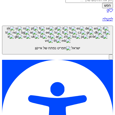
חפש
0
למעלה
ישראל