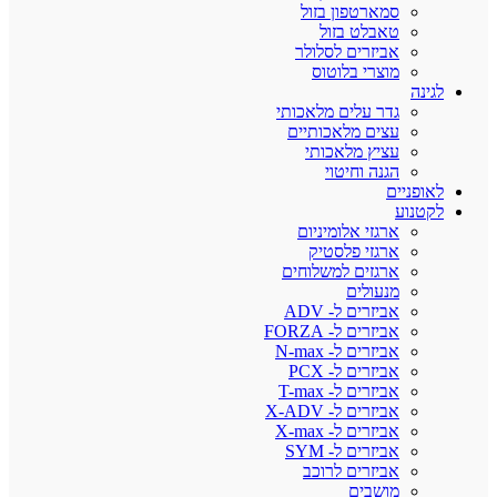
סמארטפון בזול
טאבלט בזול
אביזרים לסלולר
מוצרי בלוטוס
לגינה
גדר עלים מלאכותי
עצים מלאכותיים
עציץ מלאכותי
הגנה וחיטוי
לאופניים
לקטנוע
ארגזי אלומיניום
ארגזי פלסטיק
ארגזים למשלוחים
מנעולים
אביזרים ל- ADV
אביזרים ל- FORZA
אביזרים ל- N-max
אביזרים ל- PCX
אביזרים ל- T-max
אביזרים ל- X-ADV
אביזרים ל- X-max
אביזרים ל- SYM
אביזרים לרוכב
מושבים