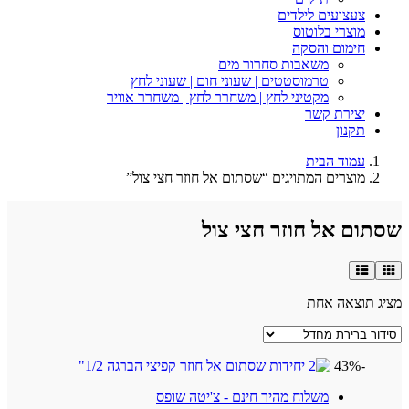
צעצועים לילדים
מוצרי בלוטוס
חימום והסקה
משאבות סחרור מים
טרמוסטטים | שעוני חום | שעוני לחץ
מקטיני לחץ | משחרר לחץ | משחרר אוויר
יצירת קשר
תקנון
עמוד הבית
מוצרים המתויגים “שסתום אל חוזר חצי צול”
שסתום אל חוזר חצי צול
מציג תוצאה אחת
-43%
משלוח מהיר חינם - צ'יטה שופס