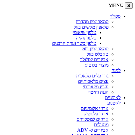
MENU
סלולר
סמארטפון מהדרין
פלאפון מקשים בזול
טלפון שיאומי
טלפון נוקיה
טלפון כשר ועדת הרבנים
סמארטפון בזול
טאבלט בזול
אביזרים לסלולר
מוצרי בלוטוס
לגינה
גדר עלים מלאכותי
עצים מלאכותיים
עציץ מלאכותי
הגנה וחיטוי
לאופניים
לקטנוע
ארגזי אלומיניום
ארגזי פלסטיק
ארגזים למשלוחים
מנעולים
אביזרים ל- ADV