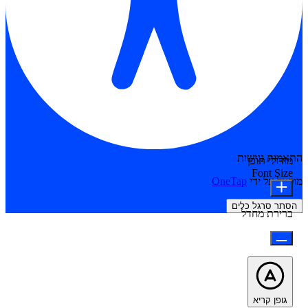
התאמות נגישות
מודולי תוכן
Font Size
מופעל על ידי
OneTap
הסתר סרגל כלים
ברירת מחדל
גופן קריא