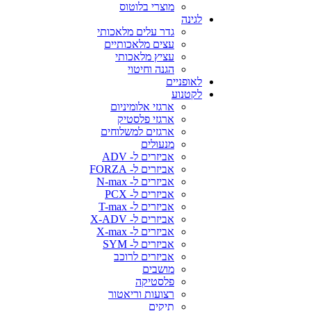
מוצרי בלוטוס
לגינה
גדר עלים מלאכותי
עצים מלאכותיים
עציץ מלאכותי
הגנה וחיטוי
לאופניים
לקטנוע
ארגזי אלומיניום
ארגזי פלסטיק
ארגזים למשלוחים
מנעולים
אביזרים ל- ADV
אביזרים ל- FORZA
אביזרים ל- N-max
אביזרים ל- PCX
אביזרים ל- T-max
אביזרים ל- X-ADV
אביזרים ל- X-max
אביזרים ל- SYM
אביזרים לרוכב
מושבים
פלסטיקה
רצועות וריאטור
תיקים