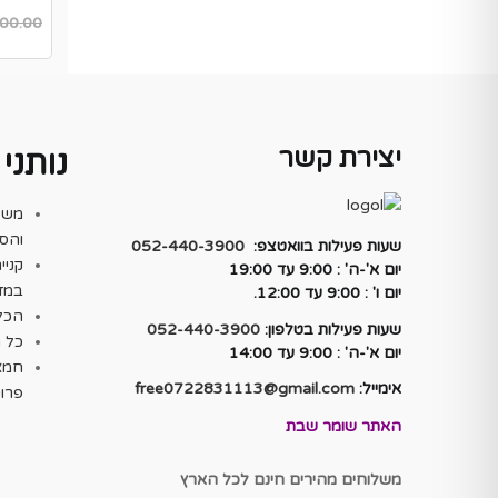
00.00
יצירת קשר
נותני
משלו
והסב
שעות פעילות בוואטצפ:
052-440-3900
קניי
יום א'-ה' : 9:00 עד 19:00
במזו
יום ו' : 9:00 עד 12:00.
הכל 
שעות פעילות בטלפון:
052-440-3900
כל 
יום א'-ה' : 9:00 עד 14:00
חמא
אימייל:
free0722831113@gmail.com
פרוט
האתר שומר שבת
משלוחים מהירים חינם לכל הארץ