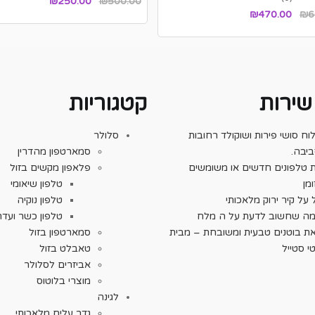
המחיר
המחיר
₪
250.00
₪
500.00
המחיר
המחיר
₪
470.00
₪
6
המקורי
הנוכחי
המקורי
הנוכחי
היה:
הוא:
היה:
הוא:
₪250.00.
₪500.00.
₪470.00.
₪600.00.
 שירות
קטגוריות
ח סושי פירות ושוקולד רחובות
סלולר
יבה.
סמארטפון מהדרין
ת טלפונים חדשים או משומשים
פלאפון מקשים בזול
מן
טלפון שיאומי
על קיר ירוק מלאכותי
טלפון נוקיה
מה שחשוב לדעת על ה מלח
טלפון כשר ועדת
ת בוטנים טבעית ומשובחת – מבית
סמארטפון בזול
י סטייל
טאבלט בזול
אביזרים לסלולר
מוצרי בלוטוס
לגינה
גדר עלים מלאכותי