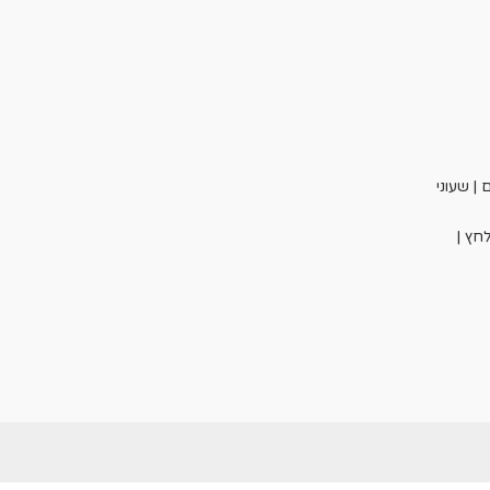
| שעוני
חץ |