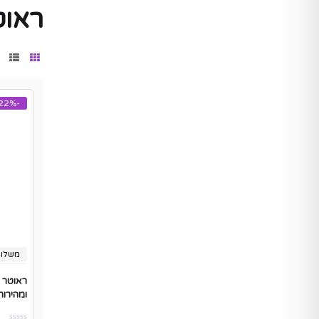
ראוט
-22%
משלוח
ומהירות GHz