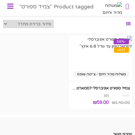
Product tagged "צמיד ספורט"
-58%
HOT
משלוח מהיר חינם - צ'יטה שופס
צמיד ספורט אוניברסלי לסמארטפון עד גודל 6.8 אינץ"
(0)
המחיר
המחיר
₪
59.00
₪
140.00
המקורי
הנוכחי
היה:
הוא:
₪59.00.
₪140.00.
יצירת קשר