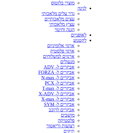
מוצרי בלוטוס
לגינה
גדר עלים מלאכותי
עצים מלאכותיים
עציץ מלאכותי
הגנה וחיטוי
לאופניים
לקטנוע
ארגזי אלומיניום
ארגזי פלסטיק
ארגזים למשלוחים
מנעולים
אביזרים ל- ADV
אביזרים ל- FORZA
אביזרים ל- N-max
אביזרים ל- PCX
אביזרים ל- T-max
אביזרים ל- X-ADV
אביזרים ל- X-max
אביזרים ל- SYM
אביזרים לרוכב
מושבים
פלסטיקה
רצועות וריאטור
תיקים