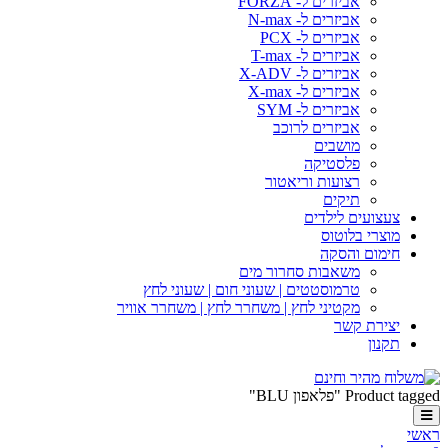
אביזרים ל- FORZA
אביזרים ל- N-max
אביזרים ל- PCX
אביזרים ל- T-max
אביזרים ל- X-ADV
אביזרים ל- X-max
אביזרים ל- SYM
אביזרים לרוכב
מושבים
פלסטיקה
רצועות וריאטור
תיקים
צעצועים לילדים
מוצרי בלוטוס
חימום והסקה
משאבות סחרור מים
טרמוסטטים | שעוני חום | שעוני לחץ
מקטיני לחץ | משחרר לחץ | משחרר אוויר
יצירת קשר
תקנון
Product tagged "פלאפון BLU"
ראשי