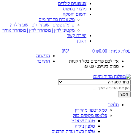
צעצועים לילדים
מוצרי בלוטוס
חימום והסקה
משאבות סחרור מים
טרמוסטטים | שעוני חום | שעוני לחץ
מקטיני לחץ | משחרר לחץ | משחרר אוויר
יצירת קשר
תקנון
עגלת קניות :
0.00
₪
0
0
הרשמה
אין לכם פריטים בסל הקניות
התחבר
סכום ביניים:
0.00
₪
חפש
סלולר
סמארטפון מהדרין
פלאפון מקשים בזול
טלפון שיאומי
טלפון נוקיה
טלפון כשר ועדת הרבנים