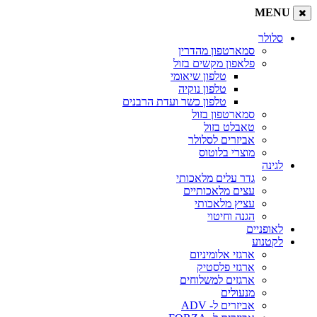
MENU
סלולר
סמארטפון מהדרין
פלאפון מקשים בזול
טלפון שיאומי
טלפון נוקיה
טלפון כשר ועדת הרבנים
סמארטפון בזול
טאבלט בזול
אביזרים לסלולר
מוצרי בלוטוס
לגינה
גדר עלים מלאכותי
עצים מלאכותיים
עציץ מלאכותי
הגנה וחיטוי
לאופניים
לקטנוע
ארגזי אלומיניום
ארגזי פלסטיק
ארגזים למשלוחים
מנעולים
אביזרים ל- ADV