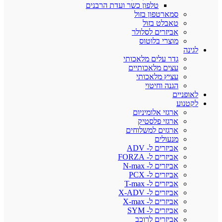
טלפון כשר ועדת הרבנים
סמארטפון בזול
טאבלט בזול
אביזרים לסלולר
מוצרי בלוטוס
לגינה
גדר עלים מלאכותי
עצים מלאכותיים
עציץ מלאכותי
הגנה וחיטוי
לאופניים
לקטנוע
ארגזי אלומיניום
ארגזי פלסטיק
ארגזים למשלוחים
מנעולים
אביזרים ל- ADV
אביזרים ל- FORZA
אביזרים ל- N-max
אביזרים ל- PCX
אביזרים ל- T-max
אביזרים ל- X-ADV
אביזרים ל- X-max
אביזרים ל- SYM
אביזרים לרוכב