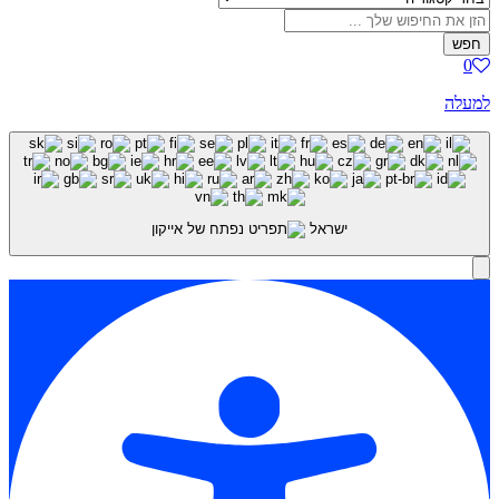
חפש
0
למעלה
ישראל