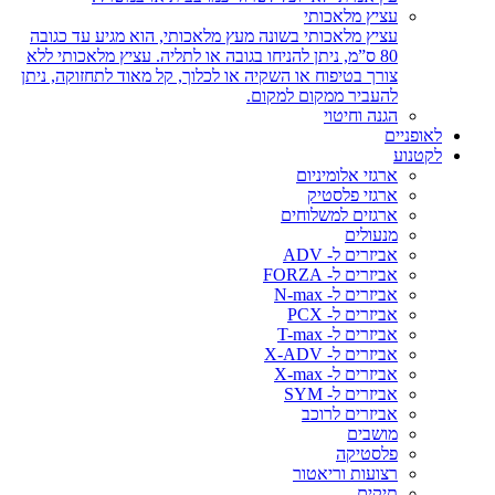
עציץ מלאכותי
עציץ מלאכותי בשונה מעץ מלאכותי, הוא מגיע עד כגובה
80 ס”מ, ניתן להניחו בגובה או לתליה. עציץ מלאכותי ללא
צורך בטיפוח או השקיה או לכלוך, קל מאוד לתחזוקה, ניתן
להעביר ממקום למקום.
הגנה וחיטוי
לאופניים
לקטנוע
ארגזי אלומיניום
ארגזי פלסטיק
ארגזים למשלוחים
מנעולים
אביזרים ל- ADV
אביזרים ל- FORZA
אביזרים ל- N-max
אביזרים ל- PCX
אביזרים ל- T-max
אביזרים ל- X-ADV
אביזרים ל- X-max
אביזרים ל- SYM
אביזרים לרוכב
מושבים
פלסטיקה
רצועות וריאטור
תיקים