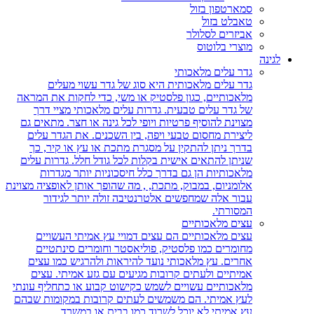
סמארטפון בזול
טאבלט בזול
אביזרים לסלולר
מוצרי בלוטוס
לגינה
גדר עלים מלאכותי
גדר עלים מלאכותית היא סוג של גדר עשוי מעלים
מלאכותיים, כגון פלסטיק או משי, כדי לחקות את המראה
של גדר עלים טבעית. גדרות עלים מלאכותי מציי דרך
מצוינת להוסיף פרטיות ויופי לכל גינה או חצר. מתאים גם
ליצירת מחסום טבעי ויפה, בין השכנים. את הגדר עלים
בדרך ניתן להתקין על מסגרת מתכת או עץ או קיר, כך
שניתן להתאים אישית בקלות לכל גודל חלל. גדרות עלים
מלאכותיות הן גם בדרך כלל חיסכוניות יותר מגדרות
אלומניום, במבוק, מתכת, , מה שהופך אותן לאופציה מצוינת
עבור אלה שמחפשים אלטרנטיבה זולה יותר לגידור
המסורתי.
עצים מלאכותיים
עצים מלאכותיים הם עצים דמויי עץ אמיתי העשויים
מחומרים כמו פלסטיק, פוליאסטר וחומרים סינתטיים
אחרים. עץ מלאכותי נועד להיראות ולהרגיש כמו עצים
אמיתיים ולעתים קרובות מגיעים עם גזע אמיתי. עצים
מלאכותיים עשויים לשמש כקישוט קבוע או כתחליף עונתי
לעץ אמיתי. הם משמשים לעתים קרובות במקומות שבהם
עץ אמיתי לא יוכל לשרוד כמו בבית או במשרד.