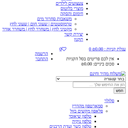
צעצועים לילדים
מוצרי בלוטוס
חימום והסקה
משאבות סחרור מים
טרמוסטטים | שעוני חום | שעוני לחץ
מקטיני לחץ | משחרר לחץ | משחרר אוויר
יצירת קשר
תקנון
עגלת קניות :
0.00
₪
0
0
הרשמה
אין לכם פריטים בסל הקניות
התחבר
סכום ביניים:
0.00
₪
חפש
סלולר
סמארטפון מהדרין
פלאפון מקשים בזול
טלפון שיאומי
טלפון נוקיה
טלפון כשר ועדת הרבנים