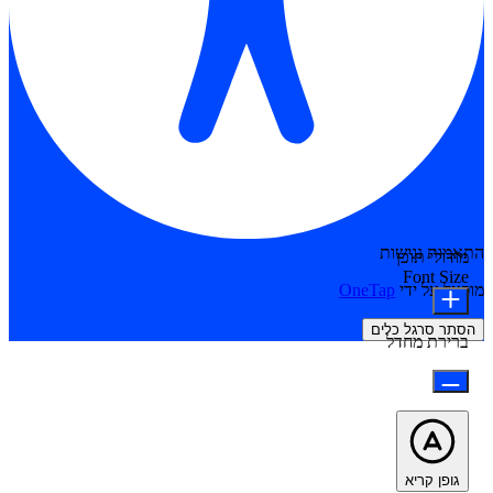
התאמות נגישות
מודולי תוכן
Font Size
מופעל על ידי
OneTap
הסתר סרגל כלים
ברירת מחדל
גופן קריא