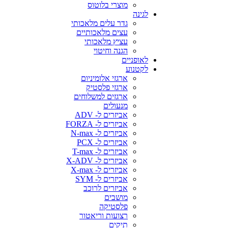
מוצרי בלוטוס
לגינה
גדר עלים מלאכותי
עצים מלאכותיים
עציץ מלאכותי
הגנה וחיטוי
לאופניים
לקטנוע
ארגזי אלומיניום
ארגזי פלסטיק
ארגזים למשלוחים
מנעולים
אביזרים ל- ADV
אביזרים ל- FORZA
אביזרים ל- N-max
אביזרים ל- PCX
אביזרים ל- T-max
אביזרים ל- X-ADV
אביזרים ל- X-max
אביזרים ל- SYM
אביזרים לרוכב
מושבים
פלסטיקה
רצועות וריאטור
תיקים