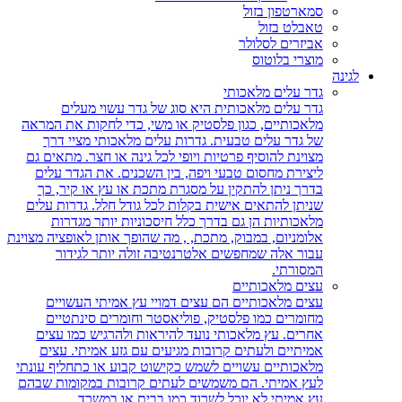
סמארטפון בזול
טאבלט בזול
אביזרים לסלולר
מוצרי בלוטוס
לגינה
גדר עלים מלאכותי
גדר עלים מלאכותית היא סוג של גדר עשוי מעלים
מלאכותיים, כגון פלסטיק או משי, כדי לחקות את המראה
של גדר עלים טבעית. גדרות עלים מלאכותי מציי דרך
מצוינת להוסיף פרטיות ויופי לכל גינה או חצר. מתאים גם
ליצירת מחסום טבעי ויפה, בין השכנים. את הגדר עלים
בדרך ניתן להתקין על מסגרת מתכת או עץ או קיר, כך
שניתן להתאים אישית בקלות לכל גודל חלל. גדרות עלים
מלאכותיות הן גם בדרך כלל חיסכוניות יותר מגדרות
אלומניום, במבוק, מתכת, , מה שהופך אותן לאופציה מצוינת
עבור אלה שמחפשים אלטרנטיבה זולה יותר לגידור
המסורתי.
עצים מלאכותיים
עצים מלאכותיים הם עצים דמויי עץ אמיתי העשויים
מחומרים כמו פלסטיק, פוליאסטר וחומרים סינתטיים
אחרים. עץ מלאכותי נועד להיראות ולהרגיש כמו עצים
אמיתיים ולעתים קרובות מגיעים עם גזע אמיתי. עצים
מלאכותיים עשויים לשמש כקישוט קבוע או כתחליף עונתי
לעץ אמיתי. הם משמשים לעתים קרובות במקומות שבהם
עץ אמיתי לא יוכל לשרוד כמו בבית או במשרד.