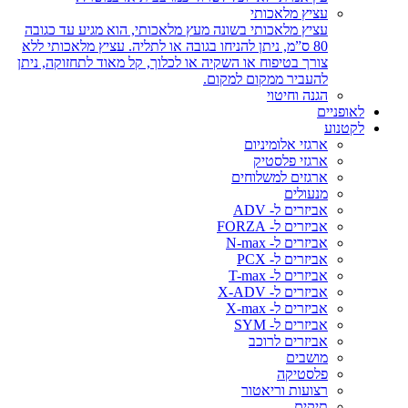
עציץ מלאכותי
עציץ מלאכותי בשונה מעץ מלאכותי, הוא מגיע עד כגובה
80 ס”מ, ניתן להניחו בגובה או לתליה. עציץ מלאכותי ללא
צורך בטיפוח או השקיה או לכלוך, קל מאוד לתחזוקה, ניתן
להעביר ממקום למקום.
הגנה וחיטוי
לאופניים
לקטנוע
ארגזי אלומיניום
ארגזי פלסטיק
ארגזים למשלוחים
מנעולים
אביזרים ל- ADV
אביזרים ל- FORZA
אביזרים ל- N-max
אביזרים ל- PCX
אביזרים ל- T-max
אביזרים ל- X-ADV
אביזרים ל- X-max
אביזרים ל- SYM
אביזרים לרוכב
מושבים
פלסטיקה
רצועות וריאטור
תיקים