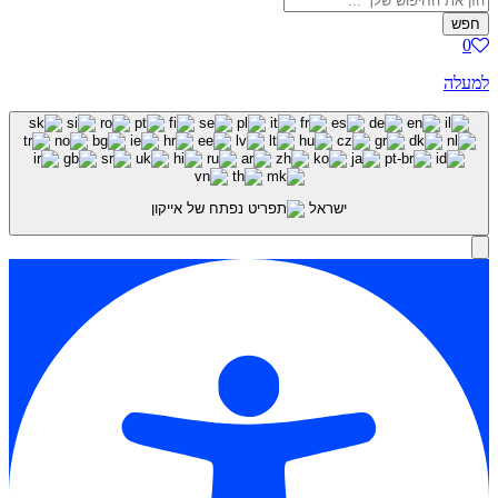
חפש
0
למעלה
ישראל