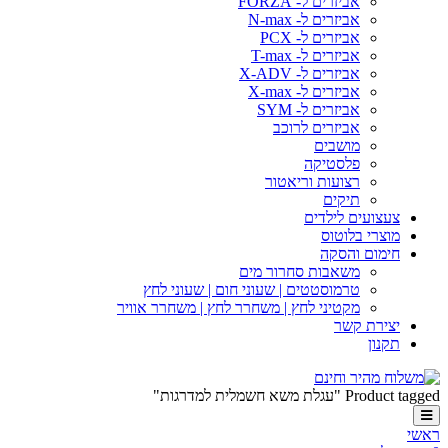
אביזרים ל- FORZA
אביזרים ל- N-max
אביזרים ל- PCX
אביזרים ל- T-max
אביזרים ל- X-ADV
אביזרים ל- X-max
אביזרים ל- SYM
אביזרים לרוכב
מושבים
פלסטיקה
רצועות וריאטור
תיקים
צעצועים לילדים
מוצרי בלוטוס
חימום והסקה
משאבות סחרור מים
טרמוסטטים | שעוני חום | שעוני לחץ
מקטיני לחץ | משחרר לחץ | משחרר אוויר
יצירת קשר
תקנון
Product tagged "עגלת משא חשמלית למדרגות"
ראשי