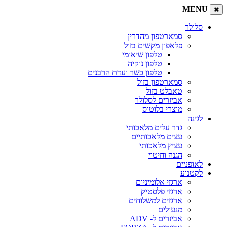
MENU
סלולר
סמארטפון מהדרין
פלאפון מקשים בזול
טלפון שיאומי
טלפון נוקיה
טלפון כשר ועדת הרבנים
סמארטפון בזול
טאבלט בזול
אביזרים לסלולר
מוצרי בלוטוס
לגינה
גדר עלים מלאכותי
עצים מלאכותיים
עציץ מלאכותי
הגנה וחיטוי
לאופניים
לקטנוע
ארגזי אלומיניום
ארגזי פלסטיק
ארגזים למשלוחים
מנעולים
אביזרים ל- ADV