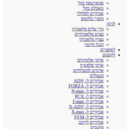
סמארטפון בזול
טאבלט בזול
אביזרים לסלולר
מוצרי בלוטוס
לגינה
גדר עלים מלאכותי
עצים מלאכותיים
עציץ מלאכותי
הגנה וחיטוי
לאופניים
לקטנוע
ארגזי אלומיניום
ארגזי פלסטיק
ארגזים למשלוחים
מנעולים
אביזרים ל- ADV
אביזרים ל- FORZA
אביזרים ל- N-max
אביזרים ל- PCX
אביזרים ל- T-max
אביזרים ל- X-ADV
אביזרים ל- X-max
אביזרים ל- SYM
אביזרים לרוכב
מושבים