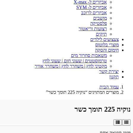
אביזרים ל- X-max
אביזרים ל- SYM
אביזרים לרוכב
מושבים
פלסטיקה
רצועות וריאטור
תיקים
צעצועים לילדים
מוצרי בלוטוס
חימום והסקה
משאבות סחרור מים
טרמוסטטים | שעוני חום | שעוני לחץ
מקטיני לחץ | משחרר לחץ | משחרר אוויר
יצירת קשר
תקנון
עמוד הבית
מוצרים המתויגים “נוקיה 225 תומך כשר”
נוקיה 225 תומך כשר
מציג תוצאה אחת