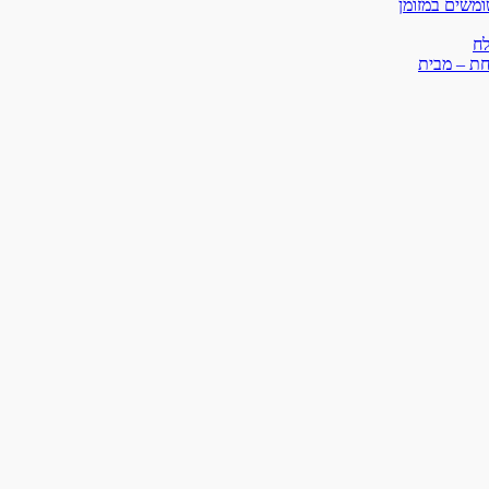
ומשים במזומן
לח
ת – מבית