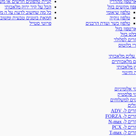
רטפון מהדרין
קניית טלפונים חדשים או מש
ון מקשים בזול
הכל על קיר ירוק מלאכותי
טלפון שיאומי
כל מה שחשוב לדעת על ה מ
טלפון נוקיה
חמאת בוטנים טבעית ומשובח
טלפון כשר ועדת הרבנים
פרוטי סטייל
רטפון בזול
לט בזול
רים לסלולר
י בלוטוס
 עלים מלאכותי
ם מלאכותיים
ץ מלאכותי
 וחיטוי
י אלומיניום
זי פלסטיק
זים למשלוחים
ולים
ים ל- ADV
ים ל- FORZA
ים ל- N-max
ים ל- PCX
ים ל- T-max