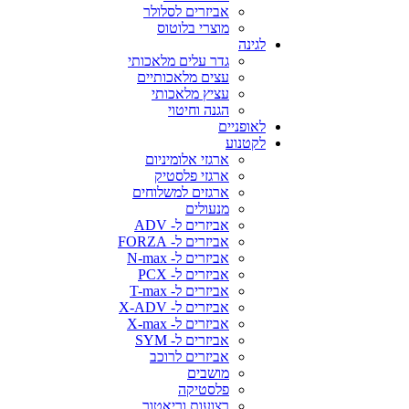
אביזרים לסלולר
מוצרי בלוטוס
לגינה
גדר עלים מלאכותי
עצים מלאכותיים
עציץ מלאכותי
הגנה וחיטוי
לאופניים
לקטנוע
ארגזי אלומיניום
ארגזי פלסטיק
ארגזים למשלוחים
מנעולים
אביזרים ל- ADV
אביזרים ל- FORZA
אביזרים ל- N-max
אביזרים ל- PCX
אביזרים ל- T-max
אביזרים ל- X-ADV
אביזרים ל- X-max
אביזרים ל- SYM
אביזרים לרוכב
מושבים
פלסטיקה
רצועות וריאטור