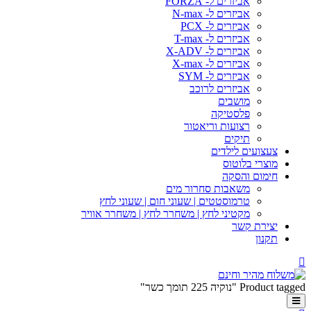
אביזרים ל- FORZA
אביזרים ל- N-max
אביזרים ל- PCX
אביזרים ל- T-max
אביזרים ל- X-ADV
אביזרים ל- X-max
אביזרים ל- SYM
אביזרים לרוכב
מושבים
פלסטיקה
רצועות וריאטור
תיקים
צעצועים לילדים
מוצרי בלוטוס
חימום והסקה
משאבות סחרור מים
טרמוסטטים | שעוני חום | שעוני לחץ
מקטיני לחץ | משחרר לחץ | משחרר אוויר
יצירת קשר
תקנון
Product tagged "נוקיה 225 תומך כשר"