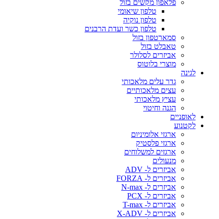
פלאפון מקשים בזול
טלפון שיאומי
טלפון נוקיה
טלפון כשר ועדת הרבנים
סמארטפון בזול
טאבלט בזול
אביזרים לסלולר
מוצרי בלוטוס
לגינה
גדר עלים מלאכותי
עצים מלאכותיים
עציץ מלאכותי
הגנה וחיטוי
לאופניים
לקטנוע
ארגזי אלומיניום
ארגזי פלסטיק
ארגזים למשלוחים
מנעולים
אביזרים ל- ADV
אביזרים ל- FORZA
אביזרים ל- N-max
אביזרים ל- PCX
אביזרים ל- T-max
אביזרים ל- X-ADV