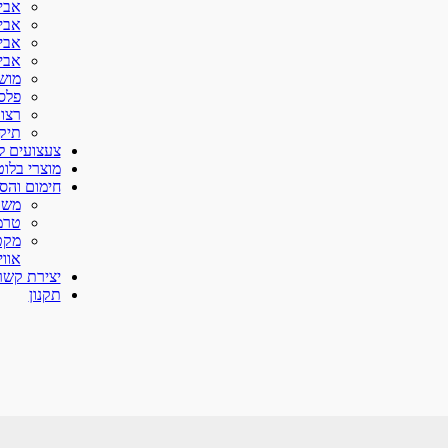
אביזר
אביזר
אביזר
אביז
מוש
פלס
רצוע
תיק
צעצועים ל
מוצרי בלוט
חימום והס
משא
טרמו
מקט
אווי
יצירת קשר
תקנון