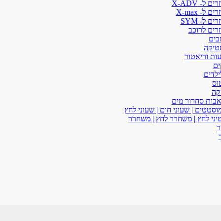
ים ל- X-ADV
ים ל- X-max
ים ל- SYM
רים לרוכב
בים
טיקה
ות וריאטור
ים
ילדים
וס
קה
בות סחרור מים
סטטים | שעוני חום | שעוני לחץ
יני לחץ | משחרר לחץ | משחרר
ר