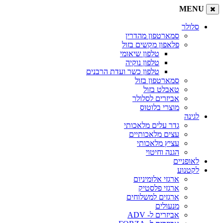
MENU
סלולר
סמארטפון מהדרין
פלאפון מקשים בזול
טלפון שיאומי
טלפון נוקיה
טלפון כשר ועדת הרבנים
סמארטפון בזול
טאבלט בזול
אביזרים לסלולר
מוצרי בלוטוס
לגינה
גדר עלים מלאכותי
עצים מלאכותיים
עציץ מלאכותי
הגנה וחיטוי
לאופניים
לקטנוע
ארגזי אלומיניום
ארגזי פלסטיק
ארגזים למשלוחים
מנעולים
אביזרים ל- ADV