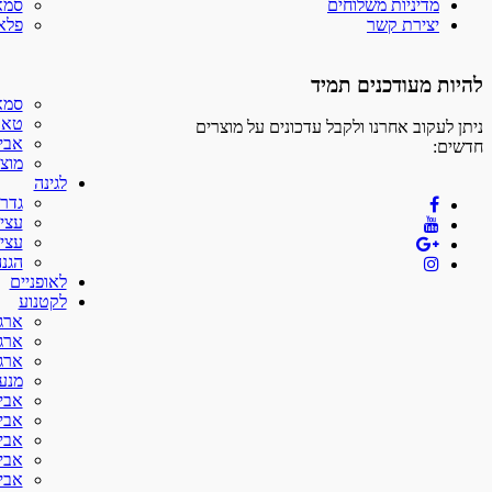
מדיניות משלוחים
סמא
יצירת קשר
פלאפ
להיות מעודכנים תמיד
סמא
טאב
ניתן לעקוב אחרנו ולקבל עדכונים על מוצרים
אביז
חדשים:
מוצר
לגינה
גדר
עצי
עצי
הגנה
לאופניים
לקטנוע
ארגז
ארג
ארג
מנע
אביזר
אביזר
אביזר
אביזר
אביזר