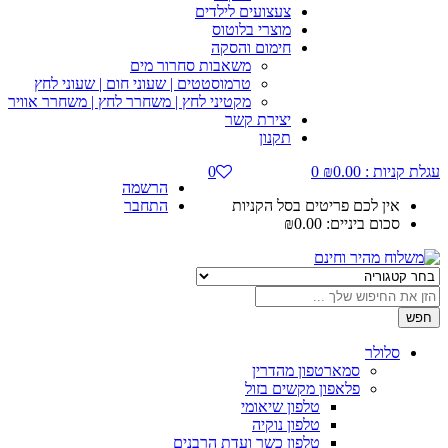
צעצועים לילדים
מוצרי בלוטוס
חימום והסקה
משאבות סחרור מים
טרמוסטטים | שעוני חום | שעוני לחץ
מקטיני לחץ | משחרר לחץ | משחרר אוויר
יצירת קשר
תקנון
עגלת קניות :
0.00
₪
0
0
הרשמה
אין לכם פריטים בסל הקניות
התחבר
סכום ביניים:
0.00
₪
חפש
סלולר
סמארטפון מהדרין
פלאפון מקשים בזול
טלפון שיאומי
טלפון נוקיה
טלפון כשר ועדת הרבנים