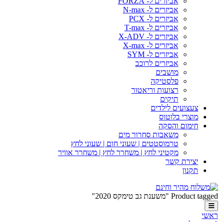
אביזרים ל- FORZA
אביזרים ל- N-max
אביזרים ל- PCX
אביזרים ל- T-max
אביזרים ל- X-ADV
אביזרים ל- X-max
אביזרים ל- SYM
אביזרים לרוכב
מושבים
פלסטיקה
רצועות וריאטור
תיקים
צעצועים לילדים
מוצרי בלוטוס
חימום והסקה
משאבות סחרור מים
טרמוסטטים | שעוני חום | שעוני לחץ
מקטיני לחץ | משחרר לחץ | משחרר אוויר
יצירת קשר
תקנון
Product tagged "משענת גב טימקס 2020"
ראשי