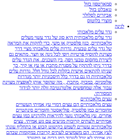
סמארטפון בזול
טאבלט בזול
אביזרים לסלולר
מוצרי בלוטוס
לגינה
גדר עלים מלאכותי
גדר עלים מלאכותית היא סוג של גדר עשוי מעלים
מלאכותיים, כגון פלסטיק או משי, כדי לחקות את המראה
של גדר עלים טבעית. גדרות עלים מלאכותי מציי דרך
מצוינת להוסיף פרטיות ויופי לכל גינה או חצר. מתאים גם
ליצירת מחסום טבעי ויפה, בין השכנים. את הגדר עלים
בדרך ניתן להתקין על מסגרת מתכת או עץ או קיר, כך
שניתן להתאים אישית בקלות לכל גודל חלל. גדרות עלים
מלאכותיות הן גם בדרך כלל חיסכוניות יותר מגדרות
אלומניום, במבוק, מתכת, , מה שהופך אותן לאופציה מצוינת
עבור אלה שמחפשים אלטרנטיבה זולה יותר לגידור
המסורתי.
עצים מלאכותיים
עצים מלאכותיים הם עצים דמויי עץ אמיתי העשויים
מחומרים כמו פלסטיק, פוליאסטר וחומרים סינתטיים
אחרים. עץ מלאכותי נועד להיראות ולהרגיש כמו עצים
אמיתיים ולעתים קרובות מגיעים עם גזע אמיתי. עצים
מלאכותיים עשויים לשמש כקישוט קבוע או כתחליף עונתי
לעץ אמיתי. הם משמשים לעתים קרובות במקומות שבהם
עץ אמיתי לא יוכל לשרוד כמו בבית או במשרד.