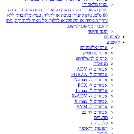
עציץ מלאכותי
עציץ מלאכותי בשונה מעץ מלאכותי, הוא מגיע עד כגובה
80 ס”מ, ניתן להניחו בגובה או לתליה. עציץ מלאכותי ללא
צורך בטיפוח או השקיה או לכלוך, קל מאוד לתחזוקה, ניתן
להעביר ממקום למקום.
הגנה וחיטוי
לאופניים
לקטנוע
ארגזי אלומיניום
ארגזי פלסטיק
ארגזים למשלוחים
מנעולים
אביזרים ל- ADV
אביזרים ל- FORZA
אביזרים ל- N-max
אביזרים ל- PCX
אביזרים ל- T-max
אביזרים ל- X-ADV
אביזרים ל- X-max
אביזרים ל- SYM
אביזרים לרוכב
מושבים
פלסטיקה
רצועות וריאטור
תיקים