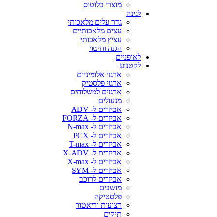
מוצרי בלוטוס
לגינה
גדר עלים מלאכותי
עצים מלאכותיים
עציץ מלאכותי
הגנה וחיטוי
לאופניים
לקטנוע
ארגזי אלומיניום
ארגזי פלסטיק
ארגזים למשלוחים
מנעולים
אביזרים ל- ADV
אביזרים ל- FORZA
אביזרים ל- N-max
אביזרים ל- PCX
אביזרים ל- T-max
אביזרים ל- X-ADV
אביזרים ל- X-max
אביזרים ל- SYM
אביזרים לרוכב
מושבים
פלסטיקה
רצועות וריאטור
תיקים