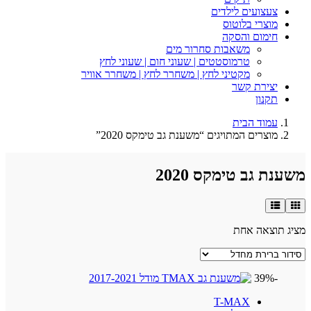
צעצועים לילדים
מוצרי בלוטוס
חימום והסקה
משאבות סחרור מים
טרמוסטטים | שעוני חום | שעוני לחץ
מקטיני לחץ | משחרר לחץ | משחרר אוויר
יצירת קשר
תקנון
עמוד הבית
מוצרים המתויגים “משענת גב טימקס 2020”
משענת גב טימקס 2020
מציג תוצאה אחת
-39%
T-MAX