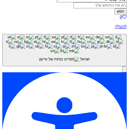
חפש
0
למעלה
ישראל