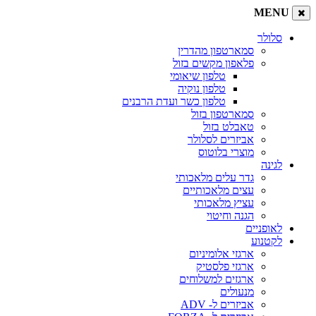
MENU
סלולר
סמארטפון מהדרין
פלאפון מקשים בזול
טלפון שיאומי
טלפון נוקיה
טלפון כשר ועדת הרבנים
סמארטפון בזול
טאבלט בזול
אביזרים לסלולר
מוצרי בלוטוס
לגינה
גדר עלים מלאכותי
עצים מלאכותיים
עציץ מלאכותי
הגנה וחיטוי
לאופניים
לקטנוע
ארגזי אלומיניום
ארגזי פלסטיק
ארגזים למשלוחים
מנעולים
אביזרים ל- ADV