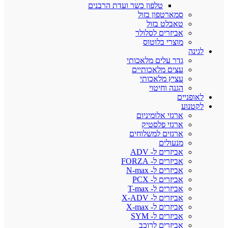
טלפון כשר ועדת הרבנים
סמארטפון בזול
טאבלט בזול
אביזרים לסלולר
מוצרי בלוטוס
לגינה
גדר עלים מלאכותי
עצים מלאכותיים
עציץ מלאכותי
הגנה וחיטוי
לאופניים
לקטנוע
ארגזי אלומיניום
ארגזי פלסטיק
ארגזים למשלוחים
מנעולים
אביזרים ל- ADV
אביזרים ל- FORZA
אביזרים ל- N-max
אביזרים ל- PCX
אביזרים ל- T-max
אביזרים ל- X-ADV
אביזרים ל- X-max
אביזרים ל- SYM
אביזרים לרוכב