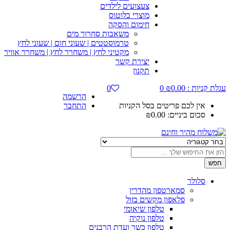
צעצועים לילדים
מוצרי בלוטוס
חימום והסקה
משאבות סחרור מים
טרמוסטטים | שעוני חום | שעוני לחץ
מקטיני לחץ | משחרר לחץ | משחרר אוויר
יצירת קשר
תקנון
עגלת קניות :
0.00
₪
0
0
הרשמה
אין לכם פריטים בסל הקניות
התחבר
סכום ביניים:
0.00
₪
חפש
סלולר
סמארטפון מהדרין
פלאפון מקשים בזול
טלפון שיאומי
טלפון נוקיה
טלפון כשר ועדת הרבנים