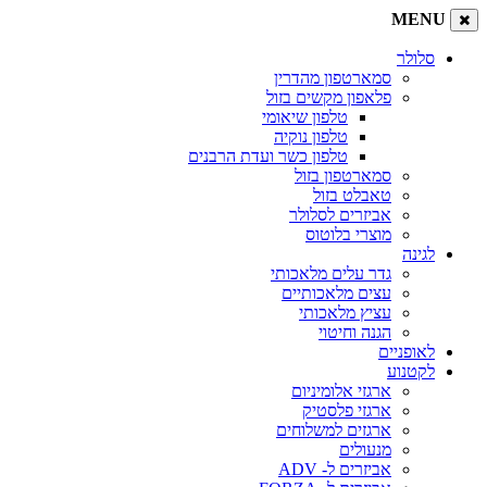
MENU
סלולר
סמארטפון מהדרין
פלאפון מקשים בזול
טלפון שיאומי
טלפון נוקיה
טלפון כשר ועדת הרבנים
סמארטפון בזול
טאבלט בזול
אביזרים לסלולר
מוצרי בלוטוס
לגינה
גדר עלים מלאכותי
עצים מלאכותיים
עציץ מלאכותי
הגנה וחיטוי
לאופניים
לקטנוע
ארגזי אלומיניום
ארגזי פלסטיק
ארגזים למשלוחים
מנעולים
אביזרים ל- ADV