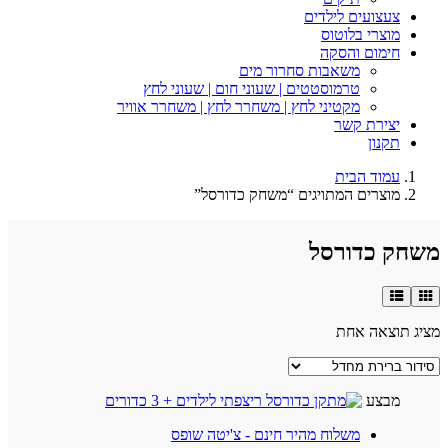
צעצועים לילדים
מוצרי בלוטוס
חימום והסקה
משאבות סחרור מים
טרמוסטטים | שעוני חום | שעוני לחץ
מקטיני לחץ | משחרר לחץ | משחרר אוויר
יצירת קשר
תקנון
עמוד הבית
מוצרים המתויגים “משחק כדורסל”
משחק כדורסל
מציג תוצאה אחת
מבצע
משלוח מהיר חינם - צ'יטה שופס