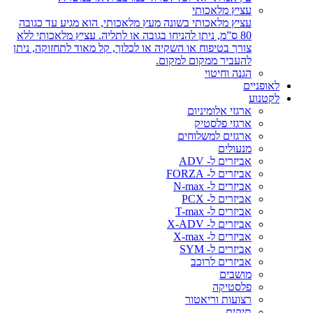
עציץ מלאכותי
עציץ מלאכותי בשונה מעץ מלאכותי, הוא מגיע עד כגובה
80 ס”מ, ניתן להניחו בגובה או לתליה. עציץ מלאכותי ללא
צורך בטיפוח או השקיה או לכלוך, קל מאוד לתחזוקה, ניתן
להעביר ממקום למקום.
הגנה וחיטוי
לאופניים
לקטנוע
ארגזי אלומיניום
ארגזי פלסטיק
ארגזים למשלוחים
מנעולים
אביזרים ל- ADV
אביזרים ל- FORZA
אביזרים ל- N-max
אביזרים ל- PCX
אביזרים ל- T-max
אביזרים ל- X-ADV
אביזרים ל- X-max
אביזרים ל- SYM
אביזרים לרוכב
מושבים
פלסטיקה
רצועות וריאטור
תיקים