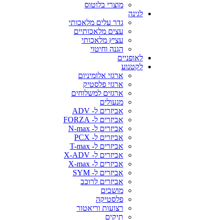
מוצרי בלוטוס
לגינה
גדר עלים מלאכותי
עצים מלאכותיים
עציץ מלאכותי
הגנה וחיטוי
לאופניים
לקטנוע
ארגזי אלומיניום
ארגזי פלסטיק
ארגזים למשלוחים
מנעולים
אביזרים ל- ADV
אביזרים ל- FORZA
אביזרים ל- N-max
אביזרים ל- PCX
אביזרים ל- T-max
אביזרים ל- X-ADV
אביזרים ל- X-max
אביזרים ל- SYM
אביזרים לרוכב
מושבים
פלסטיקה
רצועות וריאטור
תיקים