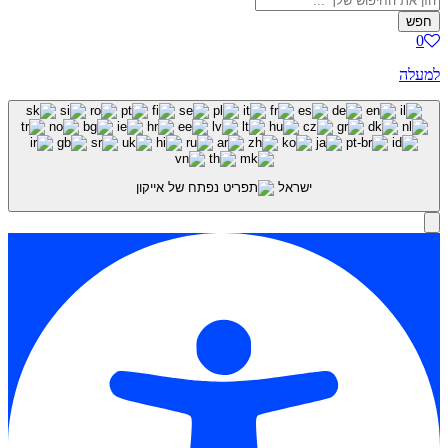
חפש
0
למעלה
ישראל