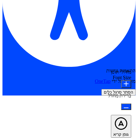
התאמות נגישות
מודולי תוכן
Font Size
מופעל על ידי
OneTap
הסתר סרגל כלים
ברירת מחדל
גופן קריא