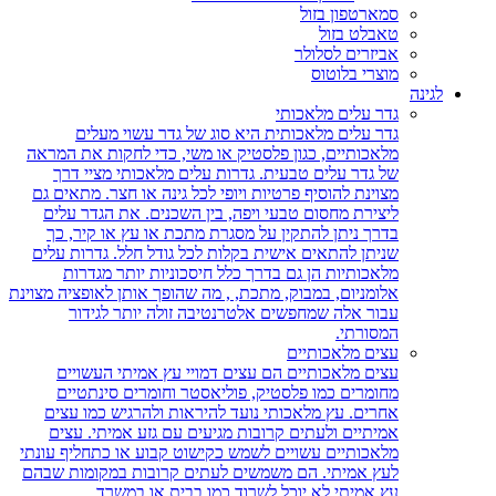
סמארטפון בזול
טאבלט בזול
אביזרים לסלולר
מוצרי בלוטוס
לגינה
גדר עלים מלאכותי
גדר עלים מלאכותית היא סוג של גדר עשוי מעלים
מלאכותיים, כגון פלסטיק או משי, כדי לחקות את המראה
של גדר עלים טבעית. גדרות עלים מלאכותי מציי דרך
מצוינת להוסיף פרטיות ויופי לכל גינה או חצר. מתאים גם
ליצירת מחסום טבעי ויפה, בין השכנים. את הגדר עלים
בדרך ניתן להתקין על מסגרת מתכת או עץ או קיר, כך
שניתן להתאים אישית בקלות לכל גודל חלל. גדרות עלים
מלאכותיות הן גם בדרך כלל חיסכוניות יותר מגדרות
אלומניום, במבוק, מתכת, , מה שהופך אותן לאופציה מצוינת
עבור אלה שמחפשים אלטרנטיבה זולה יותר לגידור
המסורתי.
עצים מלאכותיים
עצים מלאכותיים הם עצים דמויי עץ אמיתי העשויים
מחומרים כמו פלסטיק, פוליאסטר וחומרים סינתטיים
אחרים. עץ מלאכותי נועד להיראות ולהרגיש כמו עצים
אמיתיים ולעתים קרובות מגיעים עם גזע אמיתי. עצים
מלאכותיים עשויים לשמש כקישוט קבוע או כתחליף עונתי
לעץ אמיתי. הם משמשים לעתים קרובות במקומות שבהם
עץ אמיתי לא יוכל לשרוד כמו בבית או במשרד.