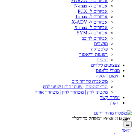
אביזרים ל- FORZA
אביזרים ל- N-max
אביזרים ל- PCX
אביזרים ל- T-max
אביזרים ל- X-ADV
אביזרים ל- X-max
אביזרים ל- SYM
אביזרים לרוכב
מושבים
פלסטיקה
רצועות וריאטור
תיקים
צעצועים לילדים
מוצרי בלוטוס
חימום והסקה
משאבות סחרור מים
טרמוסטטים | שעוני חום | שעוני לחץ
מקטיני לחץ | משחרר לחץ | משחרר אוויר
יצירת קשר
תקנון
Product tagged "משחק כדורסל"
ראשי