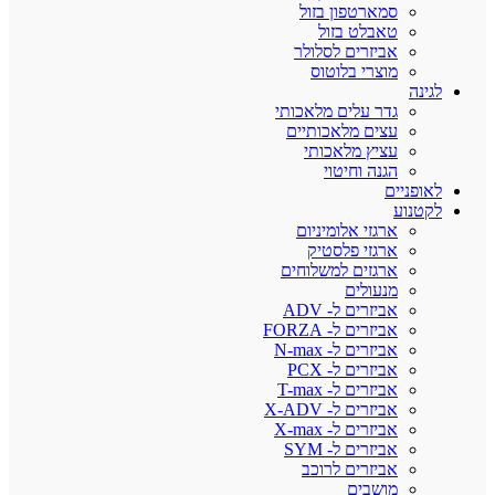
סמארטפון בזול
טאבלט בזול
אביזרים לסלולר
מוצרי בלוטוס
לגינה
גדר עלים מלאכותי
עצים מלאכותיים
עציץ מלאכותי
הגנה וחיטוי
לאופניים
לקטנוע
ארגזי אלומיניום
ארגזי פלסטיק
ארגזים למשלוחים
מנעולים
אביזרים ל- ADV
אביזרים ל- FORZA
אביזרים ל- N-max
אביזרים ל- PCX
אביזרים ל- T-max
אביזרים ל- X-ADV
אביזרים ל- X-max
אביזרים ל- SYM
אביזרים לרוכב
מושבים